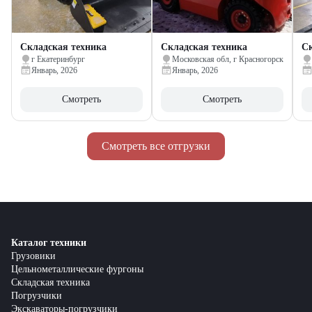
Складская техника
Складская техника
Ск
г Екатеринбург
Московская обл, г Красногорск
Январь, 2026
Январь, 2026
Смотреть
Смотреть
Смотреть все отгрузки
Каталог техники
Грузовики
Цельнометаллические фургоны
Складская техника
Погрузчики
Экскаваторы-погрузчики