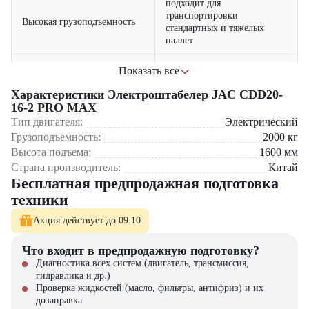
подходит для
транспортировки
Высокая грузоподъемность
стандартных и тяжелых
паллет
сниженное
Показать все
Экономичный
энергопотребление и
электропривод
увеличенное время работы
Характеристики Электроштабелер JAC CDD20-
от одного заряда
16-2 PRO MAX
Тип двигателя:
Электрический
встроенные датчики
Грузоподъемность:
2000
кг
Безопасность
перегрузки и защита от
Высота подъема:
1600
мм
случайного опускания вил
Страна производитель:
Китай
Бесплатная предпродажная подготовка
Где применяется JAC CDD20-16-2 PRO MAX?
техники
Крупные распределительные центры – обработка значительных
Акция действует до 09.10
грузопотоков
Промышленные склады – работа с тяжелыми заготовками
Что входит в предпродажную подготовку?
Логистические хабы – эффективное складирование товаров
Производственные предприятия – внутренняя транспортировка
Диагностика всех систем (двигатель, трансмиссия,
Оптовые базы – работа с высоконагруженными стеллажами
гидравлика и др.)
Проверка жидкостей (масло, фильтры, антифриз) и их
Почему стоит выбрать JAC CDD20-16-2 PRO MAX?
дозаправка