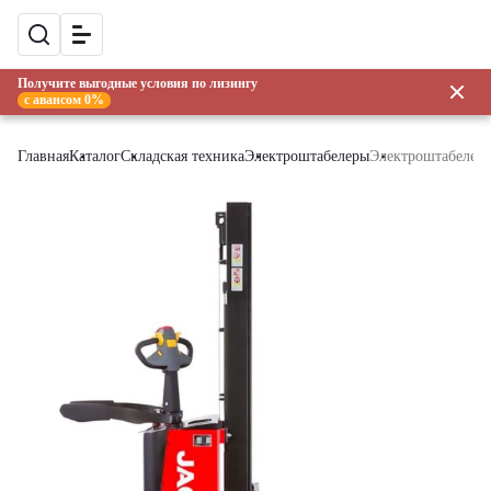
Получите выгодные условия по лизингу
с авансом 0%
Главная
Каталог
Складская техника
Электроштабелеры
Электроштабелер