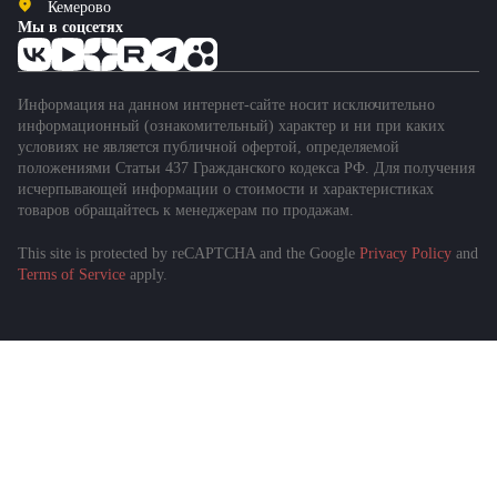
Кемерово
Мы в соцсетях
Информация на данном интернет-сайте носит исключительно
информационный (ознакомительный) характер и ни при каких
условиях не является публичной офертой, определяемой
положениями Статьи 437 Гражданского кодекса РФ. Для получения
исчерпывающей информации о стоимости и характеристиках
товаров обращайтесь к менеджерам по продажам.
This site is protected by reCAPTCHA and the Google
Privacy Policy
and
Terms of Service
apply.