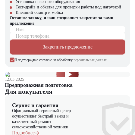
Установка навесного оборудования
Максимальная грузоподъемность в своем сегменте
Тест-драйв и обкатка для проверки работы под нагрузкой
Улучшенная эргономика – комфорт для оператора при
Внешний осмотр и мойка
Оставьте заявку, и наш специалист закрепит за вами
длительной смене
предложение
Превосходная маневренность – специальная система рулевого
управления
Имя
Долгий срок службы – компоненты с увеличенным ресурсом
Номер телефона
Технологичность – современная система диагностики и
мониторинга
Закрепить предложение
Компания "ЦТО" – официальный дилер техники JAC,
Я подтверждаю согласие на обработку
персональных данных
предлагающий новые модели складского оборудования с гарантией.
У нас вы найдете: широкий выбор спецтехники, вилочных
погрузчиков, малой складской техники, навесного оборудования,
запчасти для долгосрочной эксплуатации, профессиональные
12.03.2025
консультации по выбору техники.
Предпродажная подготовка
Для покупателя
Сервис и гарантия
Официальный сервисный центр
осуществляет быстрый выезд и
качественный ремонт
сельскохозяйственной техники
Подробнее