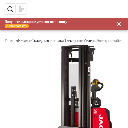
Получите выгодные условия по лизингу
с авансом 0%
Главная
Каталог
Складская техника
Электроштабелеры
Электроштабелер