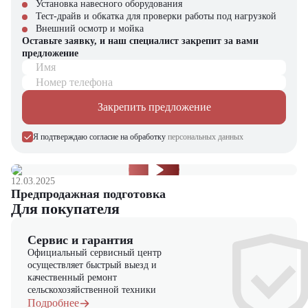
Установка навесного оборудования
Защищенной электропроводкой
Тест-драйв и обкатка для проверки работы под нагрузкой
Удлиненным сроком службы аккумулятора
Внешний осмотр и мойка
Оставьте заявку, и наш специалист закрепит за вами
Компания "ЦТО" – официальный дилер техники JAC,
предложение
предлагающий новые модели складского оборудования с гарантией.
Имя
У нас вы найдете: широкий выбор спецтехники, вилочных
Номер телефона
погрузчиков, малой складской техники, навесного оборудования,
запчасти для долгосрочной эксплуатации, профессиональные
Закрепить предложение
консультации по выбору техники.
Я подтверждаю согласие на обработку
персональных данных
12.03.2025
Предпродажная подготовка
Для покупателя
Сервис и гарантия
Официальный сервисный центр
осуществляет быстрый выезд и
качественный ремонт
сельскохозяйственной техники
Подробнее