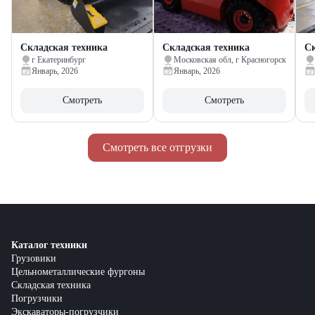
Складская техника
Складская техника
Ск
г Екатеринбург
Московская обл, г Красногорск
Январь, 2026
Январь, 2026
Смотреть
Смотреть
Смотреть все отгрузки
Каталог техники
Грузовики
Цельнометаллические фургоны
Складская техника
Погрузчики
Экскаваторы-погрузчики