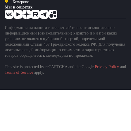
Кемерово
Мы в соцсетях
Информация на данном интернет-сайте носит исключительно
информационный (ознакомительный) характер и ни при каких
условиях не является публичной офертой, определяемой
положениями Статьи 437 Гражданского кодекса РФ. Для получения
исчерпывающей информации о стоимости и характеристиках
товаров обращайтесь к менеджерам по продажам.
This site is protected by reCAPTCHA and the Google
Privacy Policy
and
Terms of Service
apply.