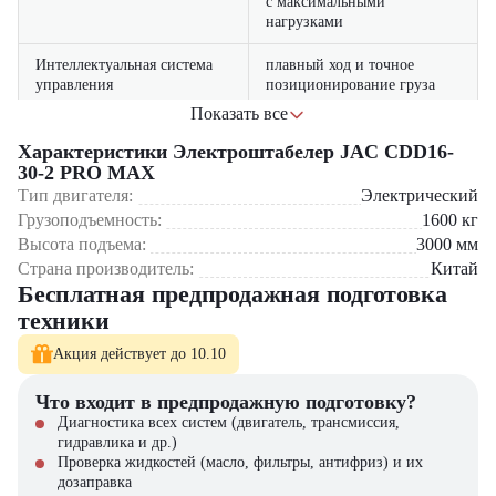
с максимальными
нагрузками
Интеллектуальная система
плавный ход и точное
управления
позиционирование груза
Показать все
Эргономичное рабочее место
регулируемая подножка и
оператора
удобные органы управления
Характеристики Электроштабелер JAC CDD16-
30-2 PRO MAX
современная система
Где применяется JAC CDD16-30-2 PRO MAX?
Тип двигателя:
Электрический
Энергоэффективность
рекуперации энергии
Грузоподъемность:
1600
кг
Крупные распределительные центры – для интенсивной
Высота подъема:
3000
мм
обработки грузопотоков
многоуровневая система
Страна производитель:
Китай
Производственные предприятия – работа с тяжелыми
защиты (ограничители,
Безопасность
Бесплатная предпродажная подготовка
заготовками и готовой продукцией
датчики, аварийная
Оптовые базы – эффективное складирование товаров
остановка)
техники
Строительные площадки – перемещение строительных
материалов
Акция действует до 10.10
Сельскохозяйственные предприятия – работа с
крупногабаритными грузами
Что входит в предпродажную подготовку?
Диагностика всех систем (двигатель, трансмиссия,
Почему стоит выбрать JAC CDD16-30-2 PRO MAX?
гидравлика и др.)
Проверка жидкостей (масло, фильтры, антифриз) и их
Улучшенной системой охлаждения электроники
дозаправка
Усиленными подшипниками и шарнирами