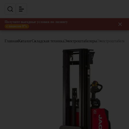
Получите выгодные условия по лизингу
с авансом 0%
Главная
Каталог
Складская техника
Электроштабелеры
Электроштабелер