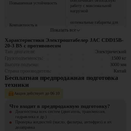
обеспечивает безопасную
Повышенная устойчивость
работу с максимальной
нагрузкой
оптимальные габариты для
Компактность и
работы в узких складских
Показать все
маневренность
проходах
Характеристики Электроштабелер JAC CDD15B-
низкое энергопотребление и
20-3 BS с противовесом
Экономичность
минимальные затраты на
Тип двигателя:
Электрический
эксплуатации
обслуживание
Где применяется JAC CDD15B-20-3 BS?
Грузоподъемность:
1500
кг
Высота подъема:
3000
мм
эргономичная панель
Склады и логистические центры – идеальное решение для
Страна производитель:
Китай
Удобство управления
оператора и комфортная
погрузочно-разгрузочных работ
Бесплатная предпродажная подготовка
подножка
Производственные цеха – эффективная транспортировка сырья и
готовой продукции
техники
Торговые комплексы и гипермаркеты – компактные размеры для
качественные
работы в ограниченном пространстве
Акция действует до 06.10
комплектующие и прочная
Надежность
Сельскохозяйственные предприятия – отлично подходит для
конструкция гарантируют
перемещения различных грузов
длительный срок службы
Что входит в предпродажную подготовку?
Диагностика всех систем (двигатель, трансмиссия,
Почему стоит выбрать JAC CDD15B-20-3 BS?
гидравлика и др.)
Проверка жидкостей (масло, фильтры, антифриз) и их
Увеличение производительности на 30-40% по сравнению с
дозаправка
ручными моделями