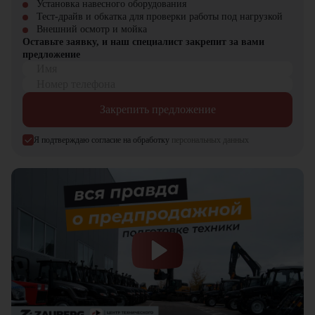
Установка навесного оборудования
Снижение эксплуатационных расходов благодаря
Тест-драйв и обкатка для проверки работы под нагрузкой
электрическому приводу
Внешний осмотр и мойка
Повышение безопасности работы за счет устойчивой
Оставьте заявку, и наш специалист закрепит за вами
конструкции
предложение
Оптимизация складского пространства благодаря компактным
Имя
размерам
Номер телефона
Компания "ЦТО" – официальный дилер техники JAC,
Закрепить предложение
предлагающий новые модели складского оборудования с гарантией.
У нас вы найдете: широкий выбор спецтехники, вилочных
погрузчиков, малой складской техники, навесного оборудования,
Я подтверждаю согласие на обработку
персональных данных
запчасти для долгосрочной эксплуатации, профессиональные
консультации по выбору техники.