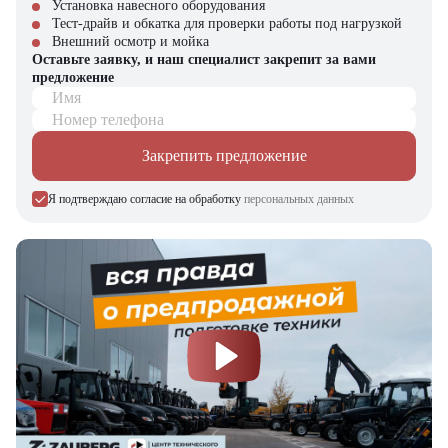
Установка навесного оборудования
Тест-драйв и обкатка для проверки работы под нагрузкой
Компания "ЦТО" – официальный дилер техники JAC,
Внешний осмотр и мойка
предлагающий новые модели складского оборудования с гарантией.
Оставьте заявку, и наш специалист закрепит за вами
У нас вы найдете: широкий выбор спецтехники, вилочных
предложение
погрузчиков, малой складской техники, навесного оборудования,
Имя
запчасти для долгосрочной эксплуатации, профессиональные
консультации по выбору техники.
Номер телефона
Закрепить предложение
Я подтверждаю согласие на обработку
персональных данных