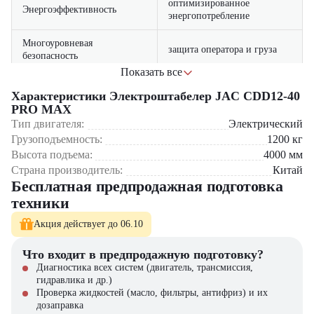
оптимизированное
Энергоэффективность
энергопотребление
Многоуровневая
защита оператора и груза
безопасность
Показать все
продуманная эргономика
Комфортная эксплуатация
Где применяется JAC CDD12-40 PRO MAX?
Характеристики Электроштабелер JAC CDD12-40
рабочего места
PRO MAX
Крупные складские комплексы – обработка значительных
Тип двигателя:
удобный доступ к основным
Электрический
Простота обслуживания
грузопотоков
узлам
Грузоподъемность:
1200
кг
Логистические центры – эффективное перемещение
Высота подъема:
4000
мм
паллетированных грузов
Страна производитель:
Китай
Производственные предприятия – работа с сырьем и готовой
Бесплатная предпродажная подготовка
продукцией
Оптовые базы – обработка товарных запасов
техники
Торговые сети – работа в распределительных центрах
Акция действует до 06.10
Почему стоит выбрать JAC CDD12-40 PRO MAX?
Что входит в предпродажную подготовку?
Обеспечить высокую производительность складских операций
Диагностика всех систем (двигатель, трансмиссия,
Гарантировать надежность при интенсивной эксплуатации
гидравлика и др.)
Оптимизировать пространство на складе
Проверка жидкостей (масло, фильтры, антифриз) и их
Снизить эксплуатационные расходы
дозаправка
Обеспечить комфортные условия работы оператора