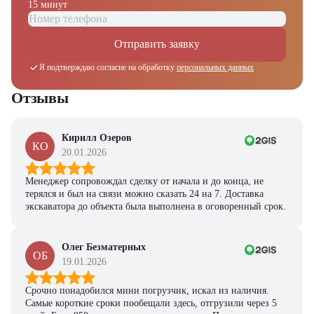
15 минут
Отправить заявку
Я подтверждаю согласие на обработку
персональных данных
Отзывы
Кирилл Озеров
КО
20.01.2026
Менеджер сопровождал сделку от начала и до конца, не
терялся и был на связи можно сказать 24 на 7. Доставка
экскаватора до объекта была выполнена в оговоренный срок.
Олег Безматерных
ОБ
19.01.2026
Получите выгодное
Срочно понадобился мини погрузчик, искал из наличия.
предложение на спецтехнику
Самые короткие сроки пообещали здесь, отгрузили через 5
из наличия!