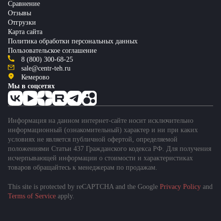
Сравнение
Отзывы
Отгрузки
Карта сайта
Политика обработки персональных данных
Пользовательское соглашение
8 (800) 300-68-25
sale@centr-teh.ru
Кемерово
Мы в соцсетях
Информация на данном интернет-сайте носит исключительно
информационный (ознакомительный) характер и ни при каких
условиях не является публичной офертой, определяемой
положениями Статьи 437 Гражданского кодекса РФ. Для получения
исчерпывающей информации о стоимости и характеристиках
товаров обращайтесь к менеджерам по продажам.
This site is protected by reCAPTCHA and the Google
Privacy Policy
and
Подобрать спецтехнику
Terms of Service
apply.
за 1 минуту