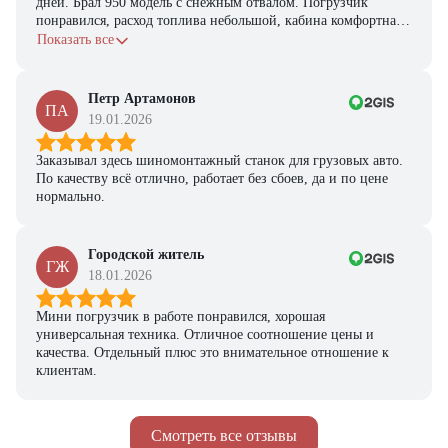
дней. Брал 950 модель с снежным отвалом. Погрузчик
понравился, расход топлива небольшой, кабина комфортная,
Ответьте на несколько вопросов — мы предоставим
с задачами справляется.
персональную подборку моделей и лучшие условия
Показать все
покупки
Получить предложение
Петр Артамонов
ПА
19.01.2026
Заказывал здесь шиномонтажный станок для грузовых авто.
По качеству всё отлично, работает без сбоев, да и по цене
нормально.
Городской житель
ГЖ
18.01.2026
Мини погрузчик в работе понравился, хорошая
универсальная техника. Отличное соотношение цены и
качества. Отдельный плюс это внимательное отношение к
клиентам.
Смотреть все отзывы