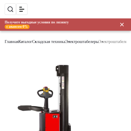
Получите выгодные условия по лизингу
с авансом 0%
Главная
Каталог
Складская техника
Электроштабелеры
Электроштабелер