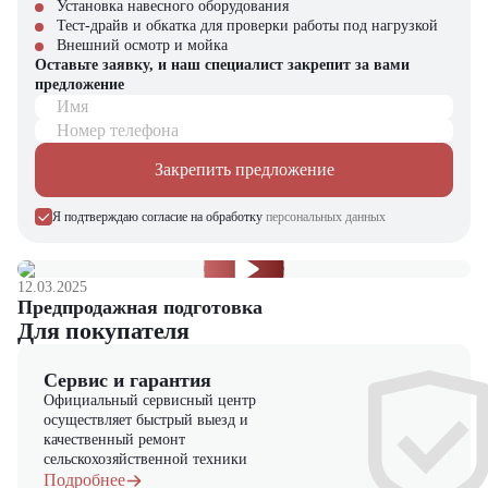
Установка навесного оборудования
Совместимость с различными типами поддонов
Тест-драйв и обкатка для проверки работы под нагрузкой
Внешний осмотр и мойка
Компания "ЦТО" – официальный дилер техники JAC,
Оставьте заявку, и наш специалист закрепит за вами
предлагающий новые модели складского оборудования с гарантией.
предложение
У нас вы найдете: широкий выбор спецтехники, вилочных
Имя
погрузчиков, малой складской техники, навесного оборудования,
запчасти для долгосрочной эксплуатации, профессиональные
Номер телефона
консультации по выбору техники.
Закрепить предложение
Я подтверждаю согласие на обработку
персональных данных
12.03.2025
Предпродажная подготовка
Для покупателя
Сервис и гарантия
Официальный сервисный центр
осуществляет быстрый выезд и
качественный ремонт
сельскохозяйственной техники
Подробнее