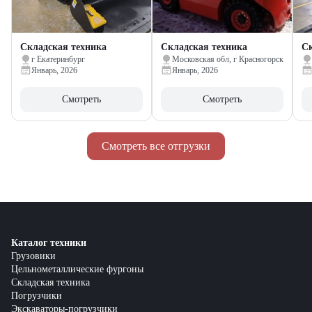
Складская техника
Складская техника
Ск
г Екатеринбург
Московская обл, г Красногорск
Январь, 2026
Январь, 2026
Смотреть
Смотреть
Смотреть все отгрузки
Каталог техники
Грузовики
Цельнометаллические фургоны
Складская техника
Погрузчики
Экскаваторы-погрузчики