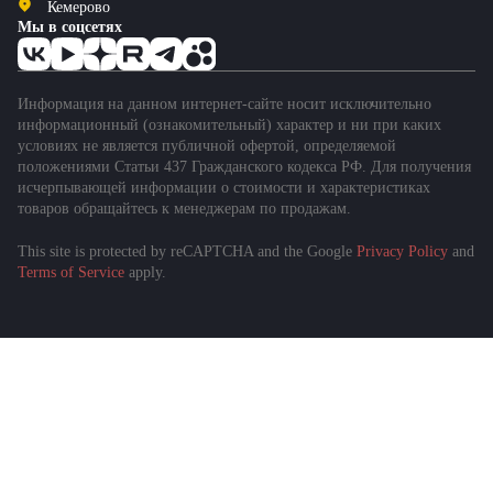
Кемерово
Мы в соцсетях
Информация на данном интернет-сайте носит исключительно
информационный (ознакомительный) характер и ни при каких
условиях не является публичной офертой, определяемой
положениями Статьи 437 Гражданского кодекса РФ. Для получения
исчерпывающей информации о стоимости и характеристиках
товаров обращайтесь к менеджерам по продажам.
This site is protected by reCAPTCHA and the Google
Privacy Policy
and
Terms of Service
apply.