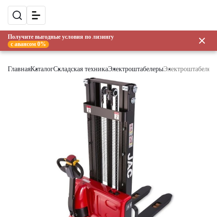
Получите выгодные условия по лизингу
с авансом 0%
Главная
Каталог
Складская техника
Электроштабелеры
Электроштабелер