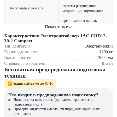
система рекуперации
Энергоэффективность
энергии при торможении
эргономичная панель
Удобство управления
оператора с интуитивным
Показать все
управлением
Характеристики Электроштабелер JAC CDD12-
Где применяется JAC CDD12-30-2 Compact?
30-2 Compact
усиленная рама и
Надежная конструкция
качественные
Тип двигателя:
Электрический
Торговые центры и супермаркеты – идеален для работы в
комплектующие
Грузоподъемность:
1200
кг
условиях ограниченного пространства
Высота подъема:
3000
мм
Фармацевтические склады – бесшумная работа в чувствительных
многоуровневая система
Страна производитель:
Китай
зонах
Безопасность
защиты (ограничители,
Бесплатная предпродажная подготовка
Небольшие производственные цеха – эффективная
аварийный стоп)
транспортировка материалов
техники
Логистические центры – быстрая обработка грузов в узких
проходах
Акция действует до 08.10
Склады запчастей – удобство работы в стесненных условиях
Что входит в предпродажную подготовку?
Почему стоит выбрать JAC CDD12-30-2 Compact?
Диагностика всех систем (двигатель, трансмиссия,
гидравлика и др.)
Улучшенная обзорность для оператора
Проверка жидкостей (масло, фильтры, антифриз) и их
Оптимизированное энергопотребление
дозаправка
Простота обслуживания и ремонта