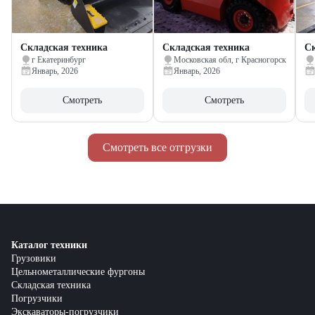
Складская техника
Складская техника
Ск
г Екатеринбург
Московская обл, г Красногорск
Январь, 2026
Январь, 2026
Смотреть
Смотреть
Смотреть все отгрузки
Каталог техники
Грузовики
Цельнометаллические фургоны
Складская техника
Погрузчики
Экскаваторы-погрузчики