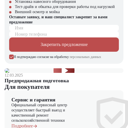
Установка навесного оборудования
Небольшие склады и кладовые – оптимальное решение для
Тест-драйв и обкатка для проверки работы под нагрузкой
ограниченных пространств
Внешний осмотр и мойка
Торговые залы и супермаркеты – работа в условиях
Оставьте заявку, и наш специалист закрепит за вами
покупательского потока
предложение
Фармацевтические склады – бережное перемещение товаров
Имя
Производственные цеха – внутренняя логистика материалов
Офисные центры – доставка грузов и канцелярских
Номер телефона
принадлежностей
Закрепить предложение
Почему стоит выбрать JAC CDD12-20-2 Compact?
Я подтверждаю согласие на обработку
персональных данных
Компактность – минимальные габариты для работы в узких
проходах
Мощность – достойная грузоподъемность в компактном корпусе
Экономичность – низкие эксплуатационные расходы
12.03.2025
Удобство – интуитивное управление и обслуживание
Предпродажная подготовка
Надежность – проверенные временем компоненты и сборка
Для покупателя
Компания "ЦТО" – официальный дилер техники JAC,
Сервис и гарантия
предлагающий новые модели складского оборудования с гарантией.
Официальный сервисный центр
У нас вы найдете: широкий выбор спецтехники, вилочных
осуществляет быстрый выезд и
погрузчиков, малой складской техники, навесного оборудования,
качественный ремонт
запчасти для долгосрочной эксплуатации, профессиональные
сельскохозяйственной техники
консультации по выбору техники.
Подробнее