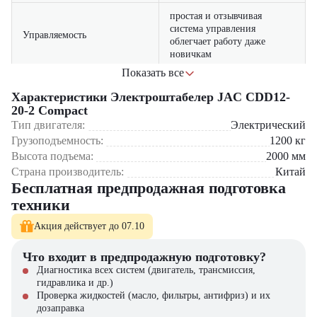
простая и отзывчивая
система управления
Управляемость
облегчает работу даже
новичкам
Показать все
энергоэффективный
электропривод снижает
Характеристики Электроштабелер JAC CDD12-
Экономичность
расходы на эксплуатацию и
20-2 Compact
обслуживание
Тип двигателя:
Электрический
Грузоподъемность:
1200
кг
качественные компоненты и
Высота подъема:
2000
мм
прочная конструкция
Надёжность
Страна производитель:
Китай
обеспечивают стабильную
Бесплатная предпродажная подготовка
работу
техники
система аварийной
Акция действует до 07.10
остановки и защита от
Безопасность
перегрузки повышают
уровень безопасности на
Что входит в предпродажную подготовку?
складе
Диагностика всех систем (двигатель, трансмиссия,
гидравлика и др.)
Проверка жидкостей (масло, фильтры, антифриз) и их
Где применяется JAC CDD12-20-2 Compact?
дозаправка