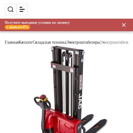
Получите выгодные условия по лизингу
с авансом 0%
Главная
Каталог
Складская техника
Электроштабелеры
Электроштабелер