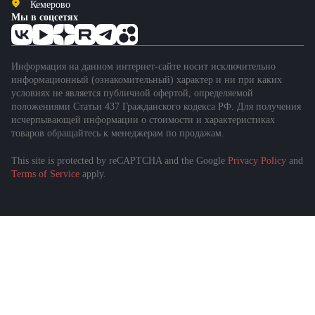
Кемерово
Мы в соцсетях
Информация на данном интернет-сайте носит исключительно
информационный (ознакомительный) характер и ни при каких
условиях не является публичной офертой, определяемой
положениями Статьи 437 Гражданского кодекса РФ. Для получения
исчерпывающей информации о стоимости и характеристиках
товаров обращайтесь к менеджерам по продажам.
This site is protected by reCAPTCHA and the Google
Privacy Policy
and
Terms of Service
apply.