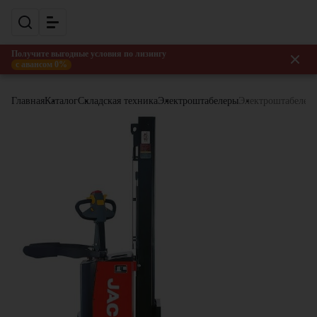
Получите выгодные условия по лизингу
с авансом 0%
Главная
Каталог
Складская техника
Электроштабелеры
Электроштабелер