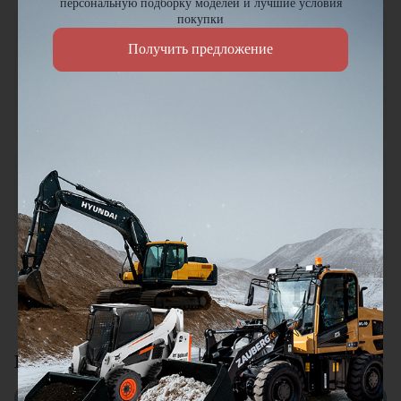
персональную подборку моделей и лучшие условия
покупки
Петр Артамонов
ПА
Получить предложение
19.01.2026
Заказывал здесь шиномонтажный станок для грузовых авто.
По качеству всё отлично, работает без сбоев, да и по цене
нормально.
Городской житель
ГЖ
18.01.2026
Мини погрузчик в работе понравился, хорошая
универсальная техника. Отличное соотношение цены и
качества. Отдельный плюс это внимательное отношение к
клиентам.
Смотреть все отзывы
Видеоотзывы