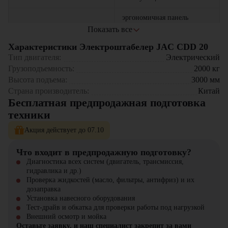
эргономичная панель
Комфорт оператора
управления и удобная
Показать все
подножка
Характеристики Электроштабелер JAC CDD 20
Где применяется JAC CDD 20?
многоуровневая система
Тип двигателя:
Электрический
защиты (датчики,
Крупные распределительные центры – интенсивная обработка
Грузоподъемность:
2000
кг
Безопасность
аварийный стоп,
грузопотоков
Высота подъема:
3000
мм
сигнализация)
Производственные предприятия – транспортировка тяжелых
Страна производитель:
Китай
материалов и готовой продукции
Бесплатная предпродажная подготовка
Логистические комплексы – эффективное складирование
возможность работы с
товаров
техники
Универсальность
различными типами грузов
Строительные площадки – перемещение строительных
и навесного оборудования
Акция действует до 07.10
материалов
Сельскохозяйственные предприятия – работа с
крупногабаритными грузами
Что входит в предпродажную подготовку?
Диагностика всех систем (двигатель, трансмиссия,
Почему стоит выбрать JAC CDD 20?
гидравлика и др.)
Проверка жидкостей (масло, фильтры, антифриз) и их
Надежность – проверенное качество компонентов
дозаправка
Экономичность – низкие затраты на обслуживание
Установка навесного оборудования
Безопасность – защита оператора и грузов
Тест-драйв и обкатка для проверки работы под нагрузкой
Универсальность – подходит для различных задач
Внешний осмотр и мойка
Оставьте заявку, и наш специалист закрепит за вами