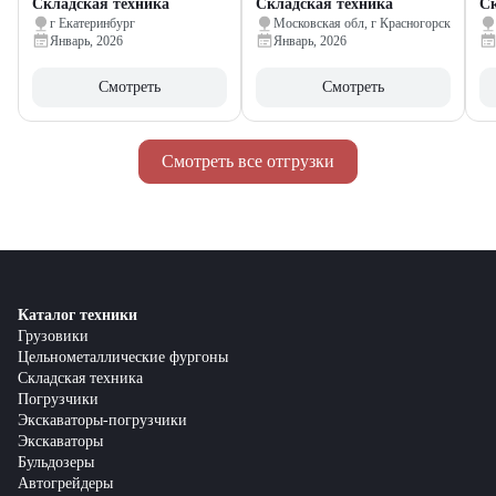
Складская техника
Складская техника
Ск
г Екатеринбург
Московская обл, г Красногорск
Январь, 2026
Январь, 2026
Смотреть
Смотреть
Смотреть все отгрузки
Каталог техники
Грузовики
Цельнометаллические фургоны
Складская техника
Погрузчики
Экскаваторы-погрузчики
Экскаваторы
Бульдозеры
Автогрейдеры