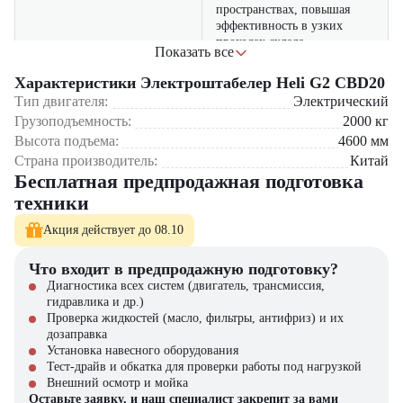
пространствах, повышая
эффективность в узких
проходах склада
Показать все
удобная и интуитивно
Характеристики Электроштабелер Heli G2 CBD20
понятная панель управления
Тип двигателя:
Электрический
снижает усталость
Эргономика
Грузоподъемность:
2000
кг
оператора, улучшая комфорт
Высота подъема:
4600
мм
и производительность при
длительных рабочих сменах
Страна производитель:
Китай
Бесплатная предпродажная подготовка
оснащен системой защиты
техники
от перегрузки, экстренным
торможением и функцией
Акция действует до 08.10
Безопасность
антиотката, что повышает
безопасность при работе с
Что входит в предпродажную подготовку?
тяжёлыми грузами и в
Диагностика всех систем (двигатель, трансмиссия,
сложных условиях
гидравлика и др.)
Проверка жидкостей (масло, фильтры, антифриз) и их
электрический привод
дозаправка
снижает выбросы, шум и
Установка навесного оборудования
потребление энергии, что
Тест-драйв и обкатка для проверки работы под нагрузкой
Экологичность
делает устройство
Внешний осмотр и мойка
идеальным для работы в
Оставьте заявку, и наш специалист закрепит за вами