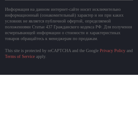
Информация на данном интернет-сайте носит исключительно
информационный (ознакомительный) характер и ни при каких
условиях не является публичной офертой, определяемой
положениями Статьи 437 Гражданского кодекса РФ. Для получения
исчерпывающей информации о стоимости и характеристиках
товаров обращайтесь к менеджерам по продажам.
This site is protected by reCAPTCHA and the Google
Privacy Policy
and
Подобрать спецтехнику
Terms of Service
apply.
за 1 минуту