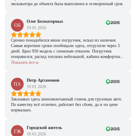
экскаватора до объекта была выполнена в оговоренный срок.
Олег Безматерных
ОБ
19.01.2026
Срочно понадобился мини погрузчик, искал из наличия.
Самые короткие сроки пообещали здесь, отгрузили через 5
дней. Брал 950 модель с снежным отвалом. Погрузчик
понравился, расход топлива небольшой, кабина комфортная,
с задачами справляется.
Показать все
Петр Артамонов
ПА
19.01.2026
Заказывал здесь шиномонтажный станок для грузовых авто.
По качеству всё отлично, работает без сбоев, да и по цене
нормально.
Городской житель
ГЖ
18.01.2026