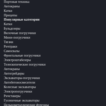
Портовая техника
Автокраны
Катки
Прицепы
Популярные категории
Катки
Бульдозеры
Вилочные погрузчики
Мини-погрузчики
Тягачи
Ричтраки
Самосвалы
Фронтальные погрузчики
Электроштабелеры
Телескопические погрузчики
Автокраны
Автогрейдеры
Экскаваторы-погрузчики
Автобетоносмесители
Колесные экскаваторы
Электропогрузчики
Ричстакеры
Гусеничные экскаваторы
Цельнометаллические фургоны