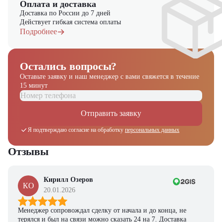
Оплата и доставка
складская логистика, производственные предприятия,
Доставка по России до 7 дней
розничные и распределительные центры, где необходима
Действует гибкая система оплаты
высокая маневренность и производительность
Подробнее
Компания "ЦТО" – официальный дилер техники Heli,
предлагающий новые модели складского оборудования с гарантией.
У нас вы найдете: широкий выбор спецтехники, вилочных
Остались вопросы?
погрузчиков, малой складской техники, навесного оборудования,
Оставьте заявку и наш менеджер
с вами свяжется в течение
запчасти для долгосрочной эксплуатации, профессиональные
15 минут
консультации по выбору техники.
Отправить заявку
Я подтверждаю согласие на обработку
персональных данных
Получите выгодное
Отзывы
предложение на спецтехнику
из наличия!
Ответьте на несколько вопросов — мы предоставим
Кирилл Озеров
КО
персональную подборку моделей и лучшие условия
20.01.2026
покупки
Менеджер сопровождал сделку от начала и до конца, не
Получить предложение
терялся и был на связи можно сказать 24 на 7. Доставка