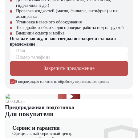
Купить электрический вилочный погрузчик TRF E50-3i4 в
гидравлика и др.)
компании "ЦТО"
Проверка жидкостей (масло, фильтры, антифриз) и их
дозаправка
Компания "ЦТО" – официальный дилер техники TRF,
Установка навесного оборудования
предлагающий новые модели складского оборудования с гарантией.
Тест-драйв и обкатка для проверки работы под нагрузкой
У нас вы найдете: широкий выбор спецтехники, вилочных
Внешний осмотр и мойка
погрузчиков, малой складской техники, навесного оборудования,
Оставьте заявку, и наш специалист закрепит за вами
запчасти для долгосрочной эксплуатации, профессиональные
предложение
консультации по выбору техники.
Имя
Мы осуществляем быструю доставку по всей России и
Номер телефона
обеспечиваем сервисное обслуживание и ремонт.
Закрепить предложение
📞 Звоните прямо сейчас для уточнения деталей и оформления
заказа!
Я подтверждаю согласие на обработку
персональных данных
Выбирайте надежность и качество – выбирайте TRF E50-3i4 в
"ЦТО"!
12.03.2025
Предпродажная подготовка
Для покупателя
Сервис и гарантия
Официальный сервисный центр