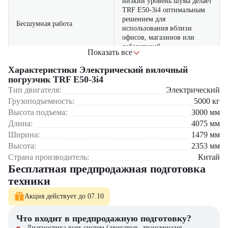
низкий уровень шума делает
TRF E50-3i4 оптимальным
решением для
Бесшумная работа
использования вблизи
офисов, магазинов или
лабораторий
Показать все
большая грузоподъемность и
Характеристики Электрический вилочный
мощная аккумуляторная
погрузчик TRF E50-3i4
Где применяется вилочный погрузчик TRF E50-3i4?
Высокая производительность
система обеспечивают
Тип двигателя:
Электрический
непрерывную работу без
На складах с тяжелым грузопотоком
Грузоподъемность:
5000
кг
потери эффективности
В логистических центрах и терминалах
Высота подъема:
3000
мм
На промышленных предприятиях с крупногабаритной
Длина:
просторная кабина с
4075
мм
продукцией
интуитивным управлением
Ширина:
1479
мм
В строительной и металлургической сфере
Улучшенная эргономика
и отличной обзорностью
Высота:
2353
мм
создает комфортные условия
Почему стоит выбрать TRF E50-3i4?
Страна производитель:
Китай
для оператора
Бесплатная предпродажная подготовка
Идеальный баланс между мощностью и экологичностью
техники
Низкие эксплуатационные расходы
Гибкость применения в различных отраслях
Акция действует до 07.10
Современные технологии управления и безопасности
Долговечность и высокая окупаемость вложений
Что входит в предпродажную подготовку?
Диагностика всех систем (двигатель, трансмиссия,