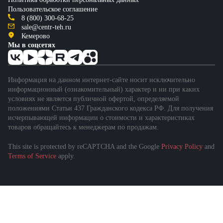
Пользовательское соглашение
8 (800) 300-68-25
sale@centr-teh.ru
Кемерово
Мы в соцсетях
Информация на данном интернет-сайте носит исключительно
информационный (ознакомительный) характер и ни при каких
условиях не является публичной офертой, определяемой
положениями Статьи 437 Гражданского кодекса РФ. Для получения
исчерпывающей информации о стоимости и характеристиках
товаров обращайтесь к менеджерам по продажам.
This site is protected by reCAPTCHA and the Google
Privacy Policy
and
Terms of Service
apply.