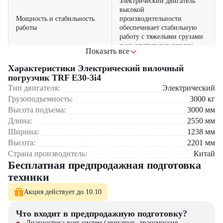
электрический двигатель
высокой
Мощность и стабильность
производительности
работы
обеспечивает стабильную
работу с тяжелыми грузами
и на длительных циклах
Показать все
электрическая трансмиссия
Характеристики Электрический вилочный
требует минимального
погрузчик TRF E30-3i4
Низкие эксплуатационные
обслуживания и сокращает
Тип двигателя:
расходы
Электрический
затраты на топливо и
Грузоподъемность:
3000
кг
ремонт
Высота подъема:
3000
мм
Длина:
электронные компоненты
2550
мм
гарантируют точность
Ширина:
1238
мм
Инновационная система
движения, плавное
Высота:
2201
мм
управления
ускорение и эффективное
Страна производитель:
Китай
торможение
Бесплатная предпродажная подготовка
техники
Где применяется вилочный погрузчик TRF E30-3i4?
Акция действует до 10.10
Склады логистических и дистрибуционных центров
Цеха на промышленных и перерабатывающих предприятиях
Что входит в предпродажную подготовку?
Торговые базы и распределительные хабы
Диагностика всех систем (двигатель, трансмиссия,