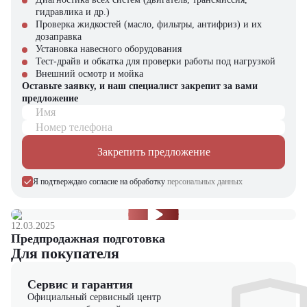
Фармацевтические и пищевые производства
гидравлика и др.)
Аэропорты, терминалы и железнодорожные станции
Проверка жидкостей (масло, фильтры, антифриз) и их
дозаправка
Почему стоит выбрать TRF E30-3i4?
Установка навесного оборудования
Тест-драйв и обкатка для проверки работы под нагрузкой
Высокая надежность в тяжелых условиях эксплуатации
Внешний осмотр и мойка
Оптимальная мощность при нулевом уровне выбросов
Оставьте заявку, и наш специалист закрепит за вами
Современные технологии управления и безопасности
предложение
Экономия на обслуживании и электроэнергии
Имя
Подходит как для внутренней, так и внешней эксплуатации
Номер телефона
Купить электрический вилочный погрузчик TRF E30-3i4 в
компании "ЦТО"
Закрепить предложение
Компания "ЦТО" – официальный дилер техники TRF,
Я подтверждаю согласие на обработку
персональных данных
предлагающий новые модели складского оборудования с гарантией.
У нас вы найдете: широкий выбор спецтехники, вилочных
погрузчиков, малой складской техники, навесного оборудования,
запчасти для долгосрочной эксплуатации, профессиональные
12.03.2025
консультации по выбору техники.
Предпродажная подготовка
Для покупателя
Мы осуществляем быструю доставку по всей России и
обеспечиваем сервисное обслуживание и ремонт.
Сервис и гарантия
Официальный сервисный центр
📞 Звоните прямо сейчас для уточнения деталей и оформления