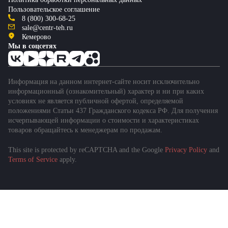
Пользовательское соглашение
8 (800) 300-68-25
sale@centr-teh.ru
Кемерово
Мы в соцсетях
Информация на данном интернет-сайте носит исключительно
информационный (ознакомительный) характер и ни при каких
условиях не является публичной офертой, определяемой
положениями Статьи 437 Гражданского кодекса РФ. Для получения
исчерпывающей информации о стоимости и характеристиках
товаров обращайтесь к менеджерам по продажам.
This site is protected by reCAPTCHA and the Google
Privacy Policy
and
Terms of Service
apply.