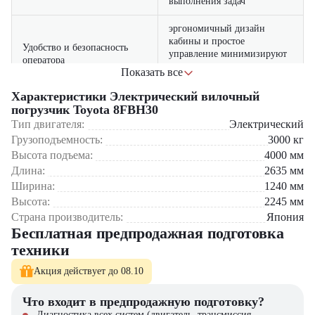
выполнения задач
эргономичный дизайн
кабины и простое
Удобство и безопасность
управление минимизируют
оператора
усталость и повышают
Показать все
безопасность
Характеристики Электрический вилочный
минимальное техническое
погрузчик Toyota 8FBH30
обслуживание и
Тип двигателя:
Электрический
Экономия на обслуживании
эффективное
и энергозатратах
Грузоподъемность:
3000
кг
энергопотребление снижают
Высота подъема:
4000
мм
эксплуатационные расходы
Длина:
2635
мм
Ширина:
1240
мм
Где применяется вилочный погрузчик Toyota 8FBH30?
Высота:
2245
мм
Склады и логистические центры
Страна производитель:
Япония
Производственные предприятия
Бесплатная предпродажная подготовка
Торгово-распределительные базы
техники
Холодильные и пищевые склады
Транспортные компании и терминалы
Акция действует до 08.10
Почему стоит выбрать Toyota 8FBH30?
Что входит в предпродажную подготовку?
Диагностика всех систем (двигатель, трансмиссия,