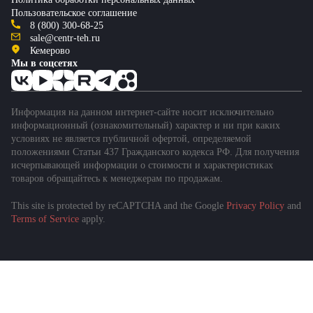
Пользовательское соглашение
8 (800) 300-68-25
sale@centr-teh.ru
Кемерово
Мы в соцсетях
Информация на данном интернет-сайте носит исключительно
информационный (ознакомительный) характер и ни при каких
условиях не является публичной офертой, определяемой
положениями Статьи 437 Гражданского кодекса РФ. Для получения
исчерпывающей информации о стоимости и характеристиках
товаров обращайтесь к менеджерам по продажам.
This site is protected by reCAPTCHA and the Google
Privacy Policy
and
Terms of Service
apply.