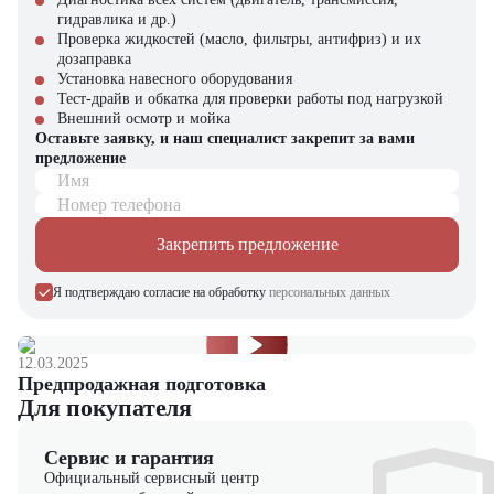
Высокая грузоподъемность и универсальность в работе с
гидравлика и др.)
разными грузами
Проверка жидкостей (масло, фильтры, антифриз) и их
Максимальный комфорт и безопасность оператора
дозаправка
Экологичность – отсутствие вредных выбросов и шумов
Установка навесного оборудования
Экономия времени и средств благодаря эффективной работе и
Тест-драйв и обкатка для проверки работы под нагрузкой
низким затратам на обслуживание
Внешний осмотр и мойка
Проверенное качество и надежность от бренда Toyota
Оставьте заявку, и наш специалист закрепит за вами
предложение
Купить электрический вилочный погрузчик Toyota 8FBH30 в
Имя
компании "ЦТО"
Номер телефона
Компания "ЦТО" – официальный дилер техники Toyota,
предлагающий новые модели складского оборудования с гарантией.
Закрепить предложение
У нас вы найдете: широкий выбор спецтехники, вилочных
погрузчиков, малой складской техники, навесного оборудования,
Я подтверждаю согласие на обработку
персональных данных
запчасти для долгосрочной эксплуатации, профессиональные
консультации по выбору техники.
Мы осуществляем быструю доставку по всей России и
12.03.2025
обеспечиваем сервисное обслуживание и ремонт.
Предпродажная подготовка
Для покупателя
📞 Звоните прямо сейчас для уточнения деталей и оформления
заказа!
Сервис и гарантия
Официальный сервисный центр
Выбирайте надежность и качество – выбирайте Toyota 8FBH30 в