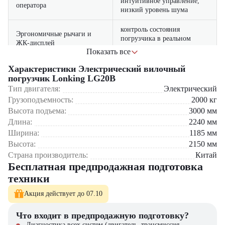
интуитивное управление,
оператора
низкий уровень шума
контроль состояния
Эргономичные рычаги и
погрузчика в реальном
ЖК-дисплей
времени
Показать все
снижает риск аварий при
Характеристики Электрический вилочный
Улучшенная обзорность
работе в узких проходах
погрузчик Lonking LG20B
Тип двигателя:
Электрический
Где применяется вилочный погрузчик Lonking LG20B?
Грузоподъемность:
2000
кг
Высота подъема:
3000
мм
Склады и распределительные центры
Длина:
2240
мм
Производственные предприятия
Ширина:
1185
мм
Логистические комплексы
Высота:
2150
мм
Супермаркеты и торговые площадки
Медицинские и фармацевтические склады
Страна производитель:
Китай
Бесплатная предпродажная подготовка
Почему стоит выбрать Lonking LG20B?
техники
Современный и надежный электрический двигатель
Акция действует до 07.10
Экономичность при высокой производительности
Удобство в управлении и обслуживании
Что входит в предпродажную подготовку?
Долговечность и простота в эксплуатации
Диагностика всех систем (двигатель, трансмиссия,