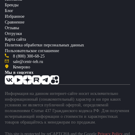
Бренды
Блог
Избранное
Сравнение
Отзывы
Отгрузки
Карта сайта
Политика обработки персональных данных
Пользовательское соглашение
8 (800) 300-68-25
sale@centr-teh.ru
Кемерово
Мы в соцсетях
Информация на данном интернет-сайте носит исключительно
информационный (ознакомительный) характер и ни при каких
условиях не является публичной офертой, определяемой
положениями Статьи 437 Гражданского кодекса РФ. Для получения
исчерпывающей информации о стоимости и характеристиках
товаров обращайтесь к менеджерам по продажам.
This site is protected by reCAPTCHA and the Google
Privacy Policy
and