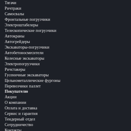
Тягачи
Ричтраки
Самосвалы
Фронтальные погрузчики
Электроштабелеры
Телескопические погрузчики
Автокраны
Автогрейдеры
Экскаваторы-погрузчики
Автобетоносмесители
Колесные экскаваторы
Электропогрузчики
Ричстакеры
Гусеничные экскаваторы
Цельнометаллические фургоны
Перевозчики паллет
Покупателю
Акции
О компании
Оплата и доставка
Сервис и гарантия
Тендерный отдел
Сотрудничество
Контакты