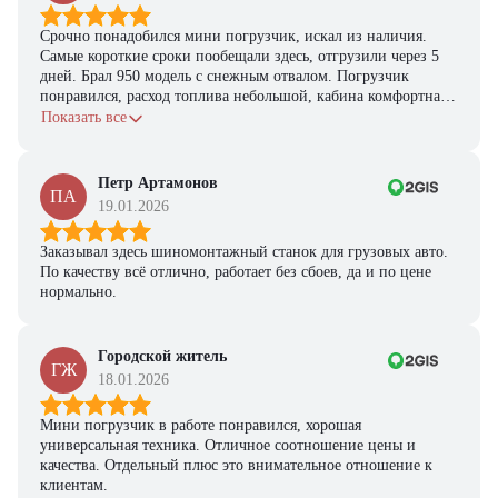
предложение на спецтехнику
из наличия!
Срочно понадобился мини погрузчик, искал из наличия.
Самые короткие сроки пообещали здесь, отгрузили через 5
Ответьте на несколько вопросов — мы предоставим
дней. Брал 950 модель с снежным отвалом. Погрузчик
персональную подборку моделей и лучшие условия
понравился, расход топлива небольшой, кабина комфортная,
покупки
с задачами справляется.
Показать все
Получить предложение
Петр Артамонов
ПА
19.01.2026
Заказывал здесь шиномонтажный станок для грузовых авто.
По качеству всё отлично, работает без сбоев, да и по цене
нормально.
Городской житель
ГЖ
18.01.2026
Мини погрузчик в работе понравился, хорошая
универсальная техника. Отличное соотношение цены и
качества. Отдельный плюс это внимательное отношение к
клиентам.