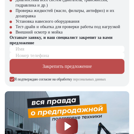
гидравлика и др.)
Купить электрический вилочный погрузчик Lonking LG20B в
Проверка жидкостей (масло, фильтры, антифриз) и их
компании "ЦТО"
дозаправка
Установка навесного оборудования
Компания "ЦТО" – официальный дилер техники Lonking,
Тест-драйв и обкатка для проверки работы под нагрузкой
предлагающий новые модели складского оборудования с гарантией.
Внешний осмотр и мойка
У нас вы найдете: широкий выбор спецтехники, вилочных
Оставьте заявку, и наш специалист закрепит за вами
погрузчиков, малой складской техники, навесного оборудования,
предложение
запчасти для долгосрочной эксплуатации, профессиональные
Имя
консультации по выбору техники.
Номер телефона
Мы осуществляем быструю доставку по всей России и
обеспечиваем сервисное обслуживание и ремонт.
Закрепить предложение
📞 Звоните прямо сейчас для уточнения деталей и оформления
Я подтверждаю согласие на обработку
персональных данных
заказа!
Выбирайте надежность и качество – выбирайте Lonking LG20B
в "ЦТО"!