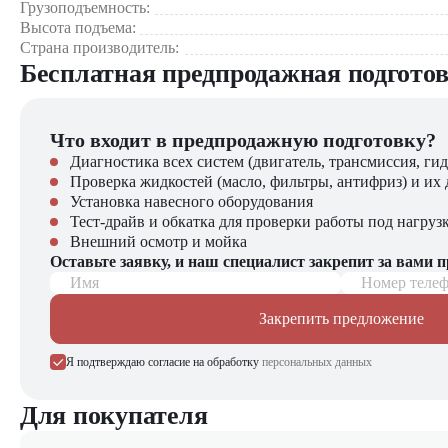
Грузоподъемность:
Высота подъема:
Электрический тягач Heli QYD250-J2 станет незаменимым
Страна производитель:
значительно упростит процесс транспортировки и повысит о
Бесплатная предпродажная подгото
Что входит в предпродажную подготовку?
Диагностика всех систем (двигатель, трансмиссия, гид
Проверка жидкостей (масло, фильтры, антифриз) и их 
Установка навесного оборудования
Тест-драйв и обкатка для проверки работы под нагруз
Внешний осмотр и мойка
Оставьте заявку, и наш специалист закрепит за вами 
Имя
Номер теле
Закрепить предложение
Я подтверждаю согласие на обработку
персональных данных
Для покупателя