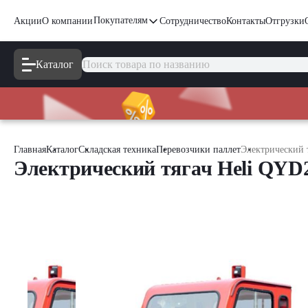
Покупателям
Акции
О компании
Сотрудничество
Контакты
Отгрузки
Каталог
Главная
Каталог
Складская техника
Перевозчики паллет
Электрический 
Электрический тягач Heli QYD