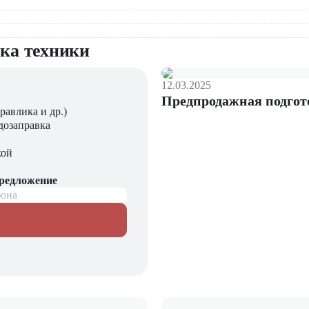
 помощником на вашем складе, обеспечивая эффективное и бе
бщую производительность работы.
вка техники
12.03.2025
Предпродажная подгот
равлика и др.)
дозаправка
кой
предложение
фона