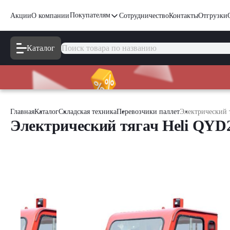
Покупателям
Акции
О компании
Сотрудничество
Контакты
Отгрузки
Каталог
Главная
Каталог
Складская техника
Перевозчики паллет
Электрический 
Электрический тягач Heli QYD