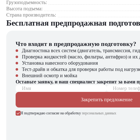
Электрический тягач Heli QYD200-J2 оптимизирует проце
Грузоподъемность:
существенно упростит выполнение транспортировочных опер
Высота подъема:
Страна производитель:
Бесплатная предпродажная подгото
Что входит в предпродажную подготовку?
Диагностика всех систем (двигатель, трансмиссия, гид
Проверка жидкостей (масло, фильтры, антифриз) и их 
Установка навесного оборудования
Тест-драйв и обкатка для проверки работы под нагруз
Внешний осмотр и мойка
Оставьте заявку, и наш специалист закрепит за вами 
Имя
Номер теле
Закрепить предложение
Я подтверждаю согласие на обработку
персональных данных