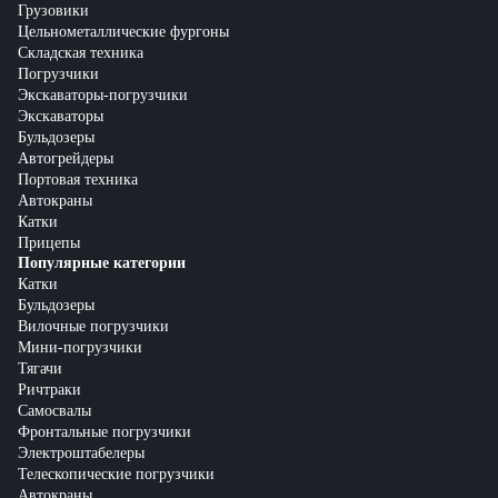
Грузовики
Цельнометаллические фургоны
Складская техника
Погрузчики
Экскаваторы-погрузчики
Экскаваторы
Бульдозеры
Автогрейдеры
Портовая техника
Автокраны
Катки
Прицепы
Популярные категории
Катки
Бульдозеры
Вилочные погрузчики
Мини-погрузчики
Тягачи
Ричтраки
Самосвалы
Фронтальные погрузчики
Электроштабелеры
Телескопические погрузчики
Автокраны