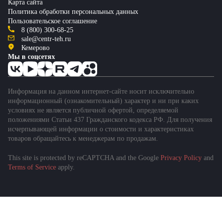
Карта сайта
Политика обработки персональных данных
Пользовательское соглашение
8 (800) 300-68-25
sale@centr-teh.ru
Кемерово
Мы в соцсетях
Информация на данном интернет-сайте носит исключительно
информационный (ознакомительный) характер и ни при каких
условиях не является публичной офертой, определяемой
положениями Статьи 437 Гражданского кодекса РФ. Для получения
исчерпывающей информации о стоимости и характеристиках
товаров обращайтесь к менеджерам по продажам.
This site is protected by reCAPTCHA and the Google
Privacy Policy
and
Terms of Service
apply.