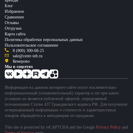
Бренды
Блог
Избранное
Сравнение
Отзывы
Отгрузки
Карта сайта
Политика обработки персональных данных
Пользовательское соглашение
8 (800) 300-68-25
sale@centr-teh.ru
Кемерово
Мы в соцсетях
Информация на данном интернет-сайте носит исключительно
информационный (ознакомительный) характер и ни при каких
условиях не является публичной офертой, определяемой
положениями Статьи 437 Гражданского кодекса РФ. Для получения
исчерпывающей информации о стоимости и характеристиках
товаров обращайтесь к менеджерам по продажам.
This site is protected by reCAPTCHA and the Google
Privacy Policy
and
Terms of Service
apply.