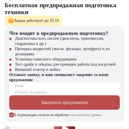
выполнять задачи максимально эффективно. Машина адаптирована
Бесплатная предпродажная подготовка
для работы в любых условиях и помогает снизить
техники
эксплуатационные расходы.
Акция действует до 10.10
Экскаватор-погрузчик
Terex 815
можно купить в компании
«ЦТО»
. Компания является официальным дилером и предлагает
Что входит в предпродажную подготовку?
новые модели техники. На нашем сайте представлен широкий
выбор спецтехники, вилочной и малой складской техники,
Диагностика всех систем (двигатель, трансмиссия,
навесного оборудования и запчастей.
гидравлика и др.)
Проверка жидкостей (масло, фильтры, антифриз) и их
дозаправка
Установка навесного оборудования
Тест-драйв и обкатка для проверки работы под нагрузкой
Внешний осмотр и мойка
Оставьте заявку, и наш специалист закрепит за вами
предложение
Имя
Номер телефона
Закрепить предложение
Я подтверждаю согласие на обработку
персональных данных