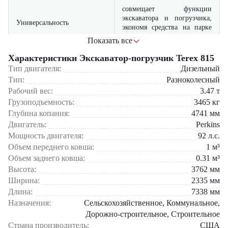
совмещает функции
экскаватора и погрузчика,
Универсальность
экономя средства на парке
техники
Показать все
прочная конструкция и
Характеристики Экскаватор-погрузчик Terex 815
качественные компоненты
Тип двигателя:
Дизельный
Надежность
гарантируют долгий срок
Тип:
Разноколесный
службы
Рабочий вес:
3.47
т
Где применяется Экскаватор-погрузчик Terex 815?
Грузоподъемность:
3465
кг
высокая скорость операций
Глубина копания:
повышает
4741
мм
Эффективность
В строительстве для земляных работ и подготовки площадок
производительность на
Двигатель:
Perkins
В дорожном хозяйстве при ремонте и строительстве трасс
объекте
Мощность двигателя:
92
л.с.
В коммунальном секторе для благоустройства территорий
Объем переднего ковша:
1
м³
В сельском хозяйстве для работ на полях и фермах
эргономичная кабина с
На промышленных объектах для погрузочно-разгрузочных
Объем заднего ковша:
0.31
м³
Комфорт
хорошей обзорностью
операций
Высота:
3762
мм
снижает усталость оператора
Ширина:
2335
мм
Почему стоит выбрать Terex 815?
Длина:
7338
мм
Назначения:
Сельскохозяйственное, Коммунальное,
Экскаватор-погрузчик Terex 815 сочетает высокую мощность,
долговечность и удобство в эксплуатации. Это решение для тех, кто
Дорожно-строительное, Строительное
ценит надежную технику, способную работать без простоев и
Страна производитель:
США