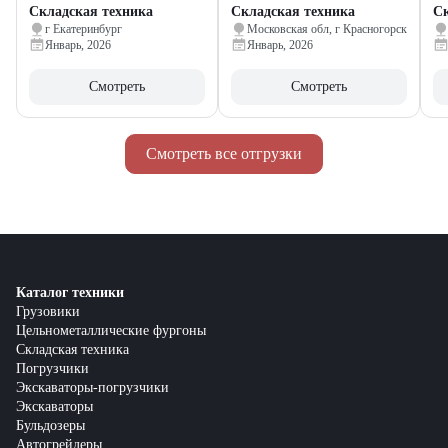
Складская техника
Складская техника
Ск
г Екатеринбург
Московская обл, г Красногорск
Январь, 2026
Январь, 2026
Смотреть
Смотреть
Смотреть все отгрузки
Каталог техники
Грузовики
Цельнометаллические фургоны
Складская техника
Погрузчики
Экскаваторы-погрузчики
Экскаваторы
Бульдозеры
Автогрейдеры