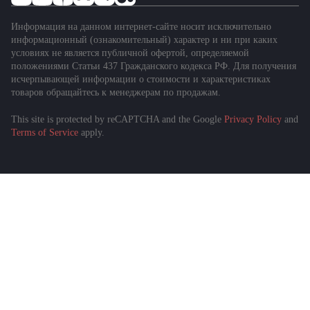
Информация на данном интернет-сайте носит исключительно
информационный (ознакомительный) характер и ни при каких
условиях не является публичной офертой, определяемой
положениями Статьи 437 Гражданского кодекса РФ. Для получения
исчерпывающей информации о стоимости и характеристиках
товаров обращайтесь к менеджерам по продажам.
This site is protected by reCAPTCHA and the Google
Privacy Policy
and
Terms of Service
apply.