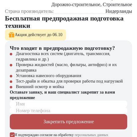
Экскаватор-погрузчик New Holland B90B
активно используется в
Дорожно-строительное, Строительное
строительстве, дорожных работах, жилищно-коммунальном
Страна производитель:
Нидерланды
хозяйстве и сельском хозяйстве. Он подходит для рытья траншей,
Бесплатная предпродажная подготовка
установки инженерных коммуникаций, загрузки сыпучих
техники
материалов, благоустройства территорий и выполнения
погрузочно-разгрузочных операций. Благодаря своей
Акция действует до 06.10
маневренности, техника легко работает даже на ограниченных
площадках.
Что входит в предпродажную подготовку?
Экскаватор-погрузчик New Holland B90B
– это идеальное
Диагностика всех систем (двигатель, трансмиссия,
сочетание мощности, надежности и многофункциональности. Он
гидравлика и др.)
заменяет сразу несколько единиц техники, что позволяет
Проверка жидкостей (масло, фильтры, антифриз) и их
оптимизировать рабочие процессы и сократить затраты. Высокая
дозаправка
производительность, удобство эксплуатации и долговечность
Установка навесного оборудования
делают его выгодным вложением для строительных компаний и
Тест-драйв и обкатка для проверки работы под нагрузкой
предприятий разных сфер.
Внешний осмотр и мойка
Оставьте заявку, и наш специалист закрепит за вами
Экскаватор-погрузчик New Holland B90B
можно купить в
предложение
компании "
ЦТО
". Компания "ЦТО" является официальным
Имя
дилером и предлагает новые модели техники. На нашем сайте вы
Номер телефона
найдёте широкий выбор спецтехники, вилочной и малой складской
техники, навесного оборудования и запчастей.
Закрепить предложение
Я подтверждаю согласие на обработку
персональных данных