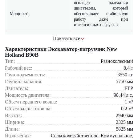
оснащен надежным
двигателем, который
Мощность
обеспечивает стабильную
работу даже при
интенсивных нагрузках
просторная кабина и
Показать все
удобные органы управления
Комфорт
повышают эффективность и
Характеристики Экскаватор-погрузчик New
снижают утомляемость
Holland B90B
оператора
Тип:
Разноколесный
Рабочий вес:
8.4
т
прочная конструкция и
Грузоподъемность:
3550
кг
износостойкие компоненты
Глубина копания:
5750
мм
Надежность
гарантируют долгий срок
службы в самых разных
Двигатель:
FTP
условиях
Мощность двигателя:
98.44
л.с.
Объем переднего ковша:
1
м³
оптимизированный расход
Объем заднего ковша:
0.2
м³
топлива и низкие
Высота:
2940
мм
Экономичность
эксплуатационные затраты
Ширина:
делают эксплуатацию
2325
мм
выгодной
Длина:
5825
мм
Назначения:
Сельскохозяйственное, Коммунальное,