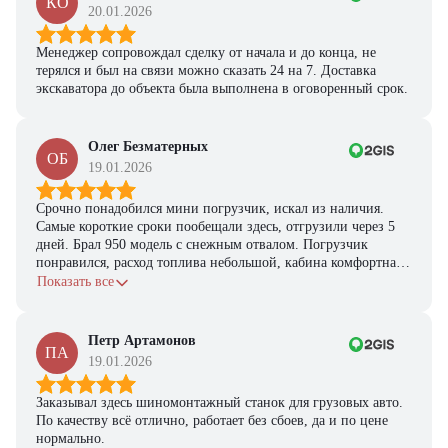
КО
20.01.2026
Менеджер сопровождал сделку от начала и до конца, не
терялся и был на связи можно сказать 24 на 7. Доставка
экскаватора до объекта была выполнена в оговоренный срок.
Олег Безматерных
ОБ
19.01.2026
Срочно понадобился мини погрузчик, искал из наличия.
Самые короткие сроки пообещали здесь, отгрузили через 5
дней. Брал 950 модель с снежным отвалом. Погрузчик
понравился, расход топлива небольшой, кабина комфортная,
с задачами справляется.
Показать все
Петр Артамонов
ПА
19.01.2026
Заказывал здесь шиномонтажный станок для грузовых авто.
По качеству всё отлично, работает без сбоев, да и по цене
нормально.