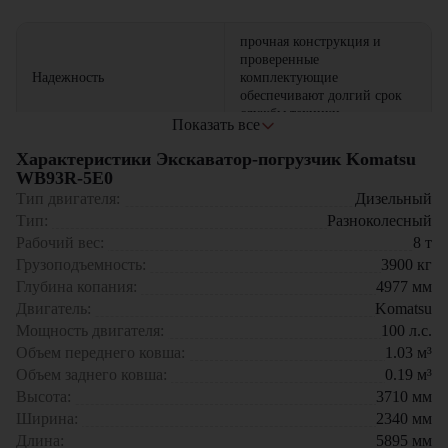
прочная конструкция и
проверенные
Надежность
комплектующие
обеспечивают долгий срок
службы техники
Показать все
мощный двигатель и
Характеристики Экскаватор-погрузчик Komatsu
эффективная гидравлика
WB93R-5E0
Производительность
позволяют быстро
Тип двигателя:
Дизельный
выполнять копку и погрузку
Тип:
Разноколесный
Рабочий вес:
8
т
компактные габариты и
Грузоподъемность:
радиус поворота
3900
кг
Маневренность
обеспечивают удобство
Глубина копания:
4977
мм
работы на ограниченных
Двигатель:
Komatsu
площадках
Мощность двигателя:
100
л.с.
Объем переднего ковша:
1.03
м³
совмещает функции
Объем заднего ковша:
0.19
м³
экскаватора и фронтального
Универсальность
погрузчика, что снижает
Высота:
3710
мм
потребность в
Ширина:
2340
мм
дополнительной технике
Длина:
5895
мм