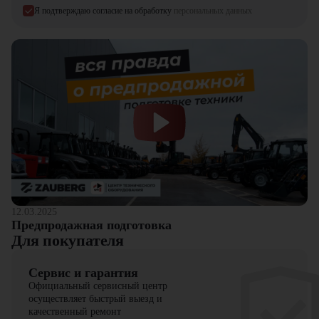
повышает производительность работы, снижает эксплуатационные
Я подтверждаю согласие на обработку
персональных данных
расходы и обеспечивает комфорт для оператора, делая её выгодным
решением для профессионального использования.
Экскаватор-погрузчик
Komatsu WB93R-5E0
можно купить в
компании
«ЦТО»
. Мы являемся официальным дилером и
предлагаем новые модели техники. На нашем сайте представлен
широкий выбор спецтехники, вилочной и малой складской
техники, навесного оборудования и запчастей.
12.03.2025
Предпродажная подготовка
Для покупателя
Сервис и гарантия
Официальный сервисный центр
осуществляет быстрый выезд и
качественный ремонт