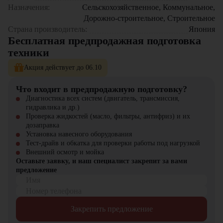
Назначения:
Сельскохозяйственное, Коммунальное,
современная кабина с
Дорожно-строительное, Строительное
эргономичным управлением
Комфорт
и хорошей обзорностью
Страна производитель:
Япония
повышает удобство работы
Бесплатная предпродажная подготовка
оператора
техники
Акция действует до 06.10
Где применяется Экскаватор-погрузчик Komatsu
WB93R-5E0?
Что входит в предпродажную подготовку?
На строительных площадках для копки котлованов, траншей и
Диагностика всех систем (двигатель, трансмиссия,
планировочных работ
гидравлика и др.)
В дорожном строительстве для подготовки оснований и
Проверка жидкостей (масло, фильтры, антифриз) и их
благоустройства территории
дозаправка
В коммунальном хозяйстве для обслуживания городской
Установка навесного оборудования
инфраструктуры и уборки территорий
Тест-драйв и обкатка для проверки работы под нагрузкой
В сельском хозяйстве для погрузки и транспортировки сыпучих
Внешний осмотр и мойка
материалов
Оставьте заявку, и наш специалист закрепит за вами
В промышленности для выполнения погрузочно-разгрузочных
предложение
операций
Имя
Номер телефона
Почему стоит выбрать Komatsu WB93R-5E0?
Закрепить предложение
Экскаватор-погрузчик Komatsu WB93R-5E0 – это оптимальное
сочетание мощности, надежности и универсальности. Модель