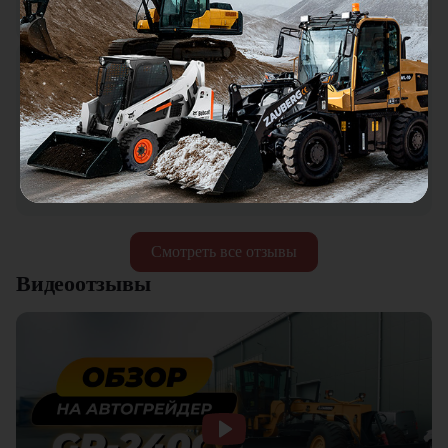
нормально.
Городской житель
ГЖ
18.01.2026
Мини погрузчик в работе понравился, хорошая
универсальная техника. Отличное соотношение цены и
качества. Отдельный плюс это внимательное отношение к
клиентам.
Смотреть все отзывы
Видеоотзывы