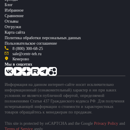
Блог
Избранное
Сравнение
Отзывы
Отгрузки
Карта сайта
Политика обработки персональных данных
Пользовательское соглашение
8 (800) 300-68-25
sale@centr-teh.ru
Кемерово
Мы в соцсетях
Информация на данном интернет-сайте носит исключительно
информационный (ознакомительный) характер и ни при каких
условиях не является публичной офертой, определяемой
положениями Статьи 437 Гражданского кодекса РФ. Для получения
исчерпывающей информации о стоимости и характеристиках
товаров обращайтесь к менеджерам по продажам.
This site is protected by reCAPTCHA and the Google
Privacy Policy
and
Подобрать спецтехнику
Terms of Service
apply.