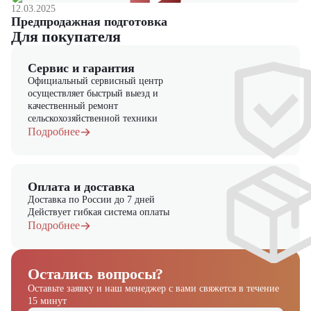
12.03.2025
Предпродажная подготовка
Для покупателя
Сервис и гарантия
Официальный сервисный центр
осуществляет быстрый выезд и
качественный ремонт
сельскохозяйственной техники
Подробнее
Оплата и доставка
Доставка по России до 7 дней
Действует гибкая система оплаты
Подробнее
Остались вопросы?
Получите выгодное
Оставьте заявку и наш менеджер
с вами свяжется в течение
15 минут
предложение на спецтехнику