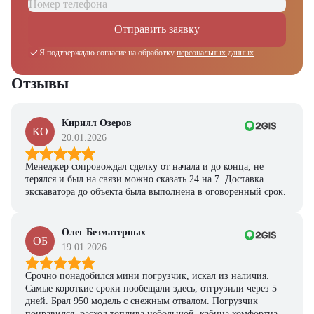
из наличия!
Отправить заявку
Ответьте на несколько вопросов — мы предоставим
персональную подборку моделей и лучшие условия
Я подтверждаю согласие на обработку
персональных данных
покупки
Получить предложение
Отзывы
Кирилл Озеров
КО
20.01.2026
Менеджер сопровождал сделку от начала и до конца, не
терялся и был на связи можно сказать 24 на 7. Доставка
экскаватора до объекта была выполнена в оговоренный срок.
Олег Безматерных
ОБ
19.01.2026
Срочно понадобился мини погрузчик, искал из наличия.
Самые короткие сроки пообещали здесь, отгрузили через 5
дней. Брал 950 модель с снежным отвалом. Погрузчик
понравился, расход топлива небольшой, кабина комфортная,