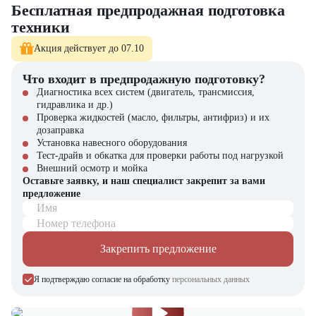
В строительстве для копки котлованов, траншей и погрузки
Бесплатная предпродажная подготовка
материалов
техники
В дорожных работах для подготовки и планировки оснований
В коммунальном хозяйстве для благоустройства территорий и
Акция действует до 07.10
уборки
В сельском хозяйстве для работы с навозом, зерном и другими
Что входит в предпродажную подготовку?
сыпучими материалами
В промышленности для транспортировки и загрузки сырья
Диагностика всех систем (двигатель, трансмиссия,
гидравлика и др.)
Экскаватор-погрузчик Cukurova 888 – это надежная техника с
Проверка жидкостей (масло, фильтры, антифриз) и их
высоким уровнем производительности, способная заменить
дозаправка
несколько машин одновременно. Он сочетает мощность,
Установка навесного оборудования
маневренность и комфорт, что делает его востребованным в разных
Тест-драйв и обкатка для проверки работы под нагрузкой
отраслях. Выбирая Cukurova 888, вы инвестируете в универсальную
Внешний осмотр и мойка
и долговечную технику, которая будет приносить стабильную
Оставьте заявку, и наш специалист закрепит за вами
выгоду вашей компании.
предложение
Имя
Экскаватор-погрузчик Cukurova 888
можно купить в компании
Номер телефона
«ЦТО». Мы являемся официальным дилером и предлагаем только
новые модели техники. На нашем сайте вы найдёте широкий выбор
Закрепить предложение
спецтехники, вилочной и малой складской техники, навесного
оборудования и оригинальных запчастей.
Я подтверждаю согласие на обработку
персональных данных