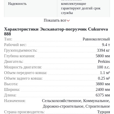
Надежность
комплектующие
гарантируют долгий срок
службы
Показать все
техника сочетает функции
Универсальность
экскаватора и фронтального
Характеристики Экскаватор-погрузчик Cukurova
погрузчика
888
Тип:
Равноколесный
мощный двигатель и
Рабочий вес:
9.4
т
современная гидравлика
Производительность
Грузоподъемность:
3394
кг
обеспечивают выполнение
Глубина копания:
задач в сжатые сроки
5800
мм
Двигатель:
Perkins
эргономичная кабина с
Мощность двигателя:
100
л.с.
Комфорт
хорошим обзором снижает
Объем переднего ковша:
1.1
м³
усталость оператора
Объем заднего ковша:
0.25
м³
Высота:
3880
мм
оптимизированный расход
Ширина:
Экономичность
топлива уменьшает
2400
мм
эксплуатационные расходы
Длина:
6375
мм
Назначения:
Сельскохозяйственное, Коммунальное,
Где применяется Экскаватор-погрузчик Cukurova 888?
Дорожно-строительное, Строительное
Страна производитель:
Турция