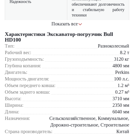
Надежность
обеспечивают долговечность
и стабильную работу
техники
Показать все
мощный двигатель и
эффективная гидравлическая
Характеристики Экскаватор-погрузчик Bull
Производительность
система позволяют
HD100
выполнять работы быстро и
Тип:
Разноколесный
точно
Рабочий вес:
8.2
т
Грузоподъемность:
3120
кг
совмещает функции
Глубина копания:
экскаватора и погрузчика,
4800
мм
Универсальность
что сокращает потребность в
Двигатель:
Perkins
дополнительной технике
Мощность двигателя:
100
л.с.
Объем переднего ковша:
1.2
м³
просторная и эргономичная
Объем заднего ковша:
0.27
м³
кабина с отличной
Высота:
3710
мм
Комфорт
обзорностью повышает
удобство и эффективность
Ширина:
2350
мм
работы оператора
Длина:
6040
мм
Назначения:
Сельскохозяйственное, Коммунальное,
оптимизированный расход
Дорожно-строительное, Строительное
топлива и простое
Страна производитель:
Китай
Экономичность
техническое обслуживание