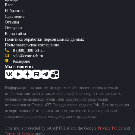
Блог
Избранное
Сравнение
Отзывы
Отгрузки
Карта сайта
Политика обработки персональных данных
Пользовательское соглашение
8 (800) 300-68-25
sale@centr-teh.ru
Кемерово
Мы в соцсетях
Информация на данном интернет-сайте носит исключительно
информационный (ознакомительный) характер и ни при каких
условиях не является публичной офертой, определяемой
положениями Статьи 437 Гражданского кодекса РФ. Для получения
исчерпывающей информации о стоимости и характеристиках
товаров обращайтесь к менеджерам по продажам.
This site is protected by reCAPTCHA and the Google
Privacy Policy
and
Terms of Service
apply.