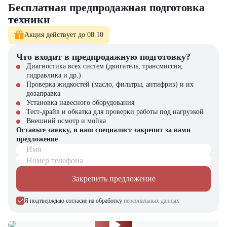
Бесплатная предпродажная подготовка
снижают эксплуатационные
затраты
техники
Акция действует до 08.10
Где применяется Экскаватор-погрузчик Bull HD100?
Что входит в предпродажную подготовку?
На строительных площадках для копки котлованов, траншей и
планировочных работ
Диагностика всех систем (двигатель, трансмиссия,
В дорожных проектах для подготовки оснований, засыпки и
гидравлика и др.)
благоустройства территории
Проверка жидкостей (масло, фильтры, антифриз) и их
В коммунальном хозяйстве для обслуживания городской
дозаправка
инфраструктуры и уборки территорий
Установка навесного оборудования
В сельском хозяйстве для погрузки и транспортировки сыпучих
Тест-драйв и обкатка для проверки работы под нагрузкой
материалов
Внешний осмотр и мойка
В промышленности для выполнения погрузочно-разгрузочных
Оставьте заявку, и наш специалист закрепит за вами
операций
предложение
Имя
Экскаватор-погрузчик Bull HD100
– это надежная, универсальная
Номер телефона
и экономичная техника, которая помогает сократить расходы на
парк оборудования и повысить производительность работы. Модель
Закрепить предложение
сочетает высокую мощность, долговечность и функциональность,
делая её выгодным вложением для компаний, стремящихся к
Я подтверждаю согласие на обработку
персональных данных
оптимизации рабочих процессов.
Экскаватор-погрузчик Bull HD100
можно купить в компании