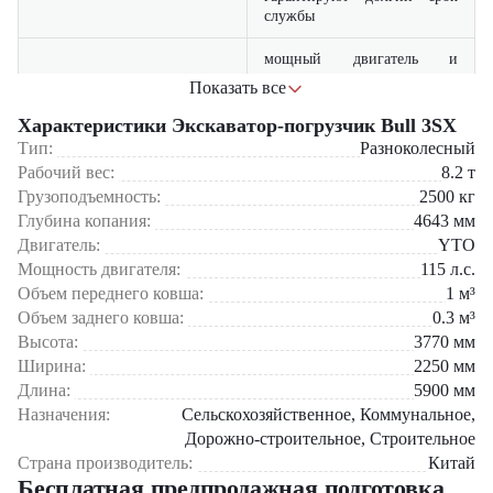
службы
мощный двигатель и
современная гидравлика
Показать все
Производительность
обеспечивают высокую
скорость и точность работы
Характеристики Экскаватор-погрузчик Bull 3SX
Тип:
Разноколесный
совмещает функции
Рабочий вес:
8.2
т
экскаватора и погрузчика,
Универсальность
Грузоподъемность:
2500
кг
сокращая потребность в
Глубина копания:
4643
мм
дополнительной технике
Двигатель:
YTO
просторная кабина с
Мощность двигателя:
115
л.с.
эргономичной панелью
Объем переднего ковша:
1
м³
Комфорт
управления и отличной
Объем заднего ковша:
0.3
м³
обзорностью повышает
Высота:
3770
мм
эффективность оператора
Ширина:
2250
мм
оптимизированный расход
Длина:
5900
мм
топлива и простое
Назначения:
Сельскохозяйственное, Коммунальное,
Экономичность
обслуживание снижают
Дорожно-строительное, Строительное
эксплуатационные расходы
Страна производитель:
Китай
Бесплатная предпродажная подготовка