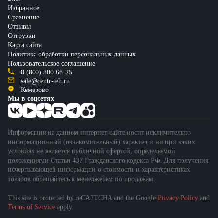
Избранное
Сравнение
Отзывы
Отгрузки
Карта сайта
Политика обработки персональных данных
Пользовательское соглашение
8 (800) 300-68-25
sale@centr-teh.ru
Кемерово
Мы в соцсетях
Информация на данном интернет-сайте носит исключительно
информационный (ознакомительный) характер и ни при каких
условиях не является публичной офертой, определяемой
положениями Статьи 437 Гражданского кодекса РФ. Для получения
исчерпывающей информации о стоимости и характеристиках
товаров обращайтесь к менеджерам по продажам.
This site is protected by reCAPTCHA and the Google
Privacy Policy
and
Terms of Service
apply.