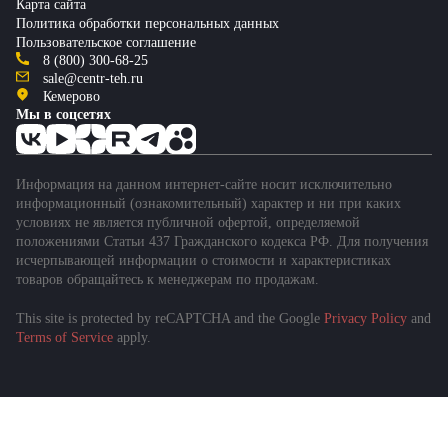
Карта сайта
Политика обработки персональных данных
Пользовательское соглашение
8 (800) 300-68-25
sale@centr-teh.ru
Кемерово
Мы в соцсетях
Информация на данном интернет-сайте носит исключительно
информационный (ознакомительный) характер и ни при каких
условиях не является публичной офертой, определяемой
положениями Статьи 437 Гражданского кодекса РФ. Для получения
исчерпывающей информации о стоимости и характеристиках
товаров обращайтесь к менеджерам по продажам.
This site is protected by reCAPTCHA and the Google
Privacy Policy
and
Подобрать спецтехнику
Terms of Service
apply.
за 1 минуту