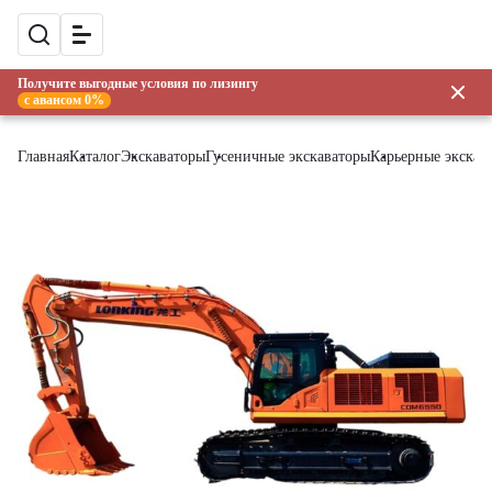
Получите выгодные условия по лизингу
с авансом 0%
Главная
Каталог
Экскаваторы
Гусеничные экскаваторы
Карьерные экскав