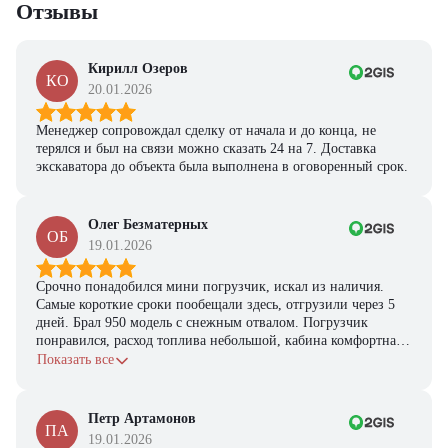
Отзывы
персональную подборку моделей и лучшие условия
покупки
Получить предложение
Кирилл Озеров
КО
20.01.2026
Менеджер сопровождал сделку от начала и до конца, не
терялся и был на связи можно сказать 24 на 7. Доставка
экскаватора до объекта была выполнена в оговоренный срок.
Олег Безматерных
ОБ
19.01.2026
Срочно понадобился мини погрузчик, искал из наличия.
Самые короткие сроки пообещали здесь, отгрузили через 5
дней. Брал 950 модель с снежным отвалом. Погрузчик
понравился, расход топлива небольшой, кабина комфортная,
с задачами справляется.
Показать все
Петр Артамонов
ПА
19.01.2026