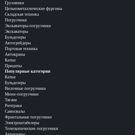
Грузовики
Цельнометаллические фургоны
Складская техника
Погрузчики
Экскаваторы-погрузчики
Экскаваторы
Бульдозеры
Автогрейдеры
Портовая техника
Автокраны
Катки
Прицепы
Популярные категории
Катки
Бульдозеры
Вилочные погрузчики
Мини-погрузчики
Тягачи
Ричтраки
Самосвалы
Фронтальные погрузчики
Электроштабелеры
Телескопические погрузчики
Автокраны