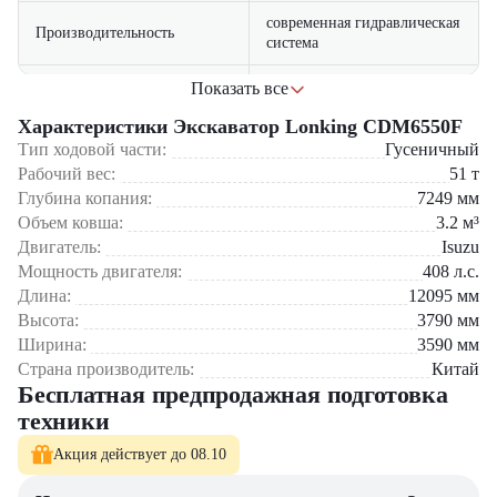
современная гидравлическая
Производительность
система
эргономичная кабина с
Показать все
Комфорт
Экскаватор Lonking CDM6550F оптимален для строительства дорог,
низким уровнем шума
Характеристики Экскаватор Lonking CDM6550F
промышленного строительства, карьерных работ и других задач,
требующих высокой производительности и надежности.
Тип ходовой части:
Гусеничный
совместимость с различным
Универсальность
навесным оборудованием
Рабочий вес:
51
т
Lonking CDM6550F предлагает соотношение цены и качества,
Глубина копания:
7249
мм
сочетая надежность, производительность и экономическую
Объем ковша:
3.2
м³
эффективность. Выбор этой модели — это практичное решение для
выполнения различных строительных задач.
Двигатель:
Isuzu
Мощность двигателя:
408
л.с.
Экскаватор Lonking CDM6550F можно приобрести в компании
Длина:
12095
мм
"ЦТО". Мы являемся официальным дилером и предлагаем новые
Высота:
3790
мм
модели техники с полным сервисным сопровождением. На нашем
Ширина:
3590
мм
сайте вы найдете широкий выбор спецтехники, вилочной и малой
складской техники, навесного оборудования и запчастей.
Страна производитель:
Китай
Бесплатная предпродажная подготовка
техники
Акция действует до 08.10