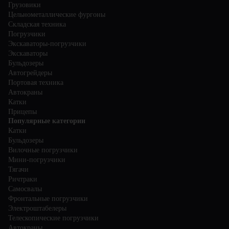
Грузовики
Цельнометаллические фургоны
Складская техника
Погрузчики
Экскаваторы-погрузчики
Экскаваторы
Бульдозеры
Автогрейдеры
Портовая техника
Автокраны
Катки
Прицепы
Популярные категории
Катки
Бульдозеры
Вилочные погрузчики
Мини-погрузчики
Тягачи
Ричтраки
Самосвалы
Фронтальные погрузчики
Электроштабелеры
Телескопические погрузчики
Автокраны