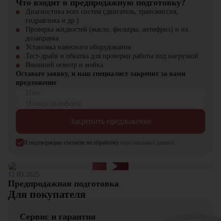
Что входит в предпродажную подготовку?
задач.
Диагностика всех систем (двигатель, трансмиссия,
Выбор в пользу JCB JS145W
– это решение в пользу мобильности
гидравлика и др.)
и эффективности. Машина идеально подходит для работы в
Проверка жидкостей (масло, фильтры, антифриз) и их
условиях плотной городской застройки, где важны быстрое
дозаправка
перемещение между объектами и минимальное воздействие на
Установка навесного оборудования
дорожное покрытие.
Тест-драйв и обкатка для проверки работы под нагрузкой
Внешний осмотр и мойка
Экскаватор JCB JS145W
можно приобрести в компании "
ЦТО
".
Оставьте заявку, и наш специалист закрепит за вами
Мы являемся официальным дилером и предлагаем новые модели
предложение
техники с полным сервисным сопровождением. На нашем сайте вы
Имя
найдете широкий выбор спецтехники, вилочной и малой складской
Номер телефона
техники, навесного оборудования и запчастей.
Закрепить предложение
Я подтверждаю согласие на обработку
персональных данных
12.03.2025
Предпродажная подготовка
Для покупателя
Сервис и гарантия