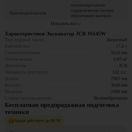
оптимизированная
гидравлическая система
Производительность
обеспечивает высокую
скорость рабочих операций
Показать все
возможность использования
Характеристики Экскаватор JCB JS145W
различного навесного
Тип ходовой части:
Колесный
Универсальность
оборудования расширяет
Рабочий вес:
17.6
т
функциональность машины
Глубина копания:
5020
мм
Объем ковша:
0.85
м³
эргономичная кабина с
Двигатель:
панорамным обзором
JCB
Комфорт
создает комфортные условия
Мощность двигателя:
132
л.с.
для оператора
Длина:
7665
мм
Высота:
3040
мм
эффективная система
Ширина:
2490
мм
питания снижает расход
Экономичность
Страна производитель:
Великобритания
топлива и
Бесплатная предпродажная подготовка
эксплуатационные затраты
техники
Данная модель оптимальна для коммунального хозяйства,
Акция действует до 08.10
строительства в городской черте, прокладки коммуникаций, работ
по благоустройству территорий и выполнения срочных аварийных