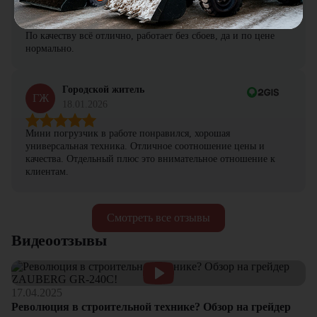
Заказывал здесь шиномонтажный станок для грузовых авто.
По качеству всё отлично, работает без сбоев, да и по цене
нормально.
Городской житель
ГЖ
18.01.2026
Мини погрузчик в работе понравился, хорошая
универсальная техника. Отличное соотношение цены и
качества. Отдельный плюс это внимательное отношение к
клиентам.
Смотреть все отзывы
Видеоотзывы
17.04.2025
Революция в строительной технике? Обзор на грейдер