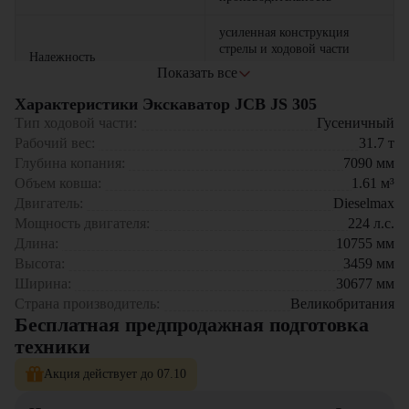
усиленная конструкция
стрелы и ходовой части
Надежность
гарантирует долговечность и
Показать все
стойкость к нагрузкам
Характеристики Экскаватор JCB JS 305
просторная кабина с
Тип ходовой части:
Гусеничный
удобным управлением и
Рабочий вес:
31.7
т
Комфорт
отличной обзорностью
Глубина копания:
7090
мм
повышает эффективность
Объем ковша:
1.61
м³
работы оператора
Двигатель:
Dieselmax
оптимизированный расход
Мощность двигателя:
224
л.с.
Экономичность
топлива снижает
Длина:
10755
мм
эксплуатационные затраты
Высота:
3459
мм
Ширина:
30677
мм
точная гидравлическая
Страна производитель:
Великобритания
система позволяет работать с
Производительность
Бесплатная предпродажная подготовка
высокой точностью и
эффективностью
техники
Акция действует до 07.10
Где применяется Экскаватор JCB JS 305?