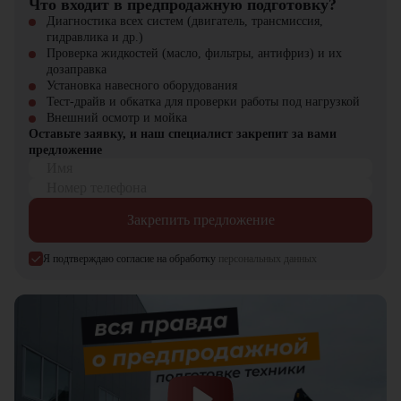
Что входит в предпродажную подготовку?
В строительстве для рытья котлованов, траншей и подготовки
строительных площадок.
Диагностика всех систем (двигатель, трансмиссия,
В промышленности и карьерах для работы с грунтом, песком,
гидравлика и др.)
гравием и сыпучими материалами.
Проверка жидкостей (масло, фильтры, антифриз) и их
В коммунальном хозяйстве для обслуживания инфраструктуры и
дозаправка
земляных работ.
Установка навесного оборудования
На промышленных объектах для подготовки площадок и
Тест-драйв и обкатка для проверки работы под нагрузкой
выполнения тяжелых земляных операций.
Внешний осмотр и мойка
Оставьте заявку, и наш специалист закрепит за вами
Почему стоит выбрать JCB JS 305?
предложение
Имя
Экскаватор JCB JS 305 сочетает в себе высокую мощность,
Номер телефона
надежность и экономичность. Он обеспечивает максимальную
производительность при минимальных расходах и подходит для
Закрепить предложение
выполнения широкого спектра задач в строительстве,
промышленности и коммунальном хозяйстве.
Я подтверждаю согласие на обработку
персональных данных
Экскаватор JCB JS 305 можно купить в компании «ЦТО».
Компания является официальным дилером и предлагает новые
модели техники. На нашем сайте представлен широкий выбор
спецтехники, вилочной и малой складской техники, навесного
оборудования и запчастей.