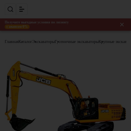
Получите выгодные условия по лизингу
с авансом 0%
Главная
Каталог
Экскаваторы
Гусеничные экскаваторы
Крупные экскава