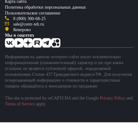
Карта сайта
Политика обработки персональных данных
Пользовательское соглашение
8 (800) 300-68-25
sale@centr-teh.ru
Кемерово
Мы в соцсетях
Информация на данном интернет-сайте носит исключительно
информационный (ознакомительный) характер и ни при каких
условиях не является публичной офертой, определяемой
положениями Статьи 437 Гражданского кодекса РФ. Для получения
исчерпывающей информации о стоимости и характеристиках
товаров обращайтесь к менеджерам по продажам.
This site is protected by reCAPTCHA and the Google
Privacy Policy
and
Terms of Service
apply.