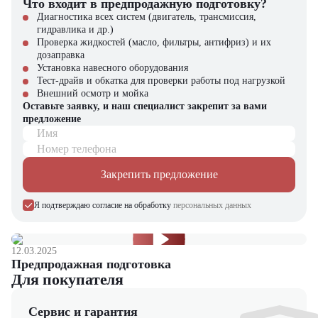
Что входит в предпродажную подготовку?
Приобрести экскаватор JCB JS240
можно у официального дилера
Диагностика всех систем (двигатель, трансмиссия,
– компании
«ЦТО»
.
Наши условия:
гидравлика и др.)
Проверка жидкостей (масло, фильтры, антифриз) и их
Прямые поставки с завода
дозаправка
Круглосуточная сервисная поддержка
Установка навесного оборудования
Индивидуальные финансовые решения
Тест-драйв и обкатка для проверки работы под нагрузкой
Внешний осмотр и мойка
JCB JS240 – техника, которая работает на результат!
Оставьте заявку, и наш специалист закрепит за вами
предложение
Имя
Номер телефона
Закрепить предложение
Я подтверждаю согласие на обработку
персональных данных
12.03.2025
Предпродажная подготовка
Для покупателя
Сервис и гарантия