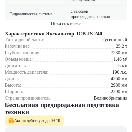
с высокой
Гидравлическая система
производительностью
Показать все
Комфортабельная кабина
с панорамным обзором
Характеристики Экскаватор JCB JS 240
Тип ходовой части:
Гусеничный
Технология LiveLink
для удаленного мониторинга
Рабочий вес:
25.2
т
Глубина копания:
7230
мм
Сферы применения:
Объем ковша:
1.46
м³
Строительство котлованов и фундаментов
Двигатель:
Isuzu
Дорожные работы различной сложности
Мощность двигателя:
190
л.с.
Коммунальное хозяйство
Длина:
4260
мм
Горнодобывающая отрасль
Высота:
2980
мм
Промышленные предприятия
Ширина:
2290
мм
5 причин выбрать JCB JS240:
Страна производитель:
Великобритания
Бесплатная предпродажная подготовка
Оптимальное сочетание мощности и маневренности
техники
Экономия до 15% на эксплуатационных расходах
Простота обслуживания благодаря продуманной конструкции
Акция действует до 09.10
Комфортные условия для оператора
Долгий срок службы при интенсивной эксплуатации