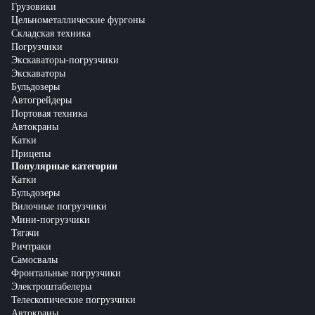
Грузовики
Цельнометаллические фургоны
Складская техника
Погрузчики
Экскаваторы-погрузчики
Экскаваторы
Бульдозеры
Автогрейдеры
Портовая техника
Автокраны
Катки
Прицепы
Популярные категории
Катки
Бульдозеры
Вилочные погрузчики
Мини-погрузчики
Тягачи
Ричтраки
Самосвалы
Фронтальные погрузчики
Электроштабелеры
Телескопические погрузчики
Автокраны