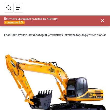
Получите выгодные условия по лизингу
с авансом 0%
Главная
Каталог
Экскаваторы
Гусеничные экскаваторы
Крупные экскава