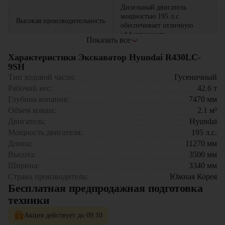
Дизельный двигатель
мощностью 195 л.с.
Высокая производительность
обеспечивает отличную
эффективность
Показать все
Идеально подходит для
Характеристики Экскаватор Hyundai R430LC-
Компактные размеры
работы в ограниченных
9SH
пространствах
Тип ходовой части:
Гусеничный
Рабочий вес:
42.6
т
Обеспечивает точность и
Глубина копания:
7470
мм
Надежная гидравлика
плавность выполнения
Hyundai R430LC-9SH станет незаменимым помощником для
Объем ковша:
операций
2.1
м³
выполнения самых разных задач на строительных площадках.
Двигатель:
Hyundai
Долговечность и надежность
Мощность двигателя:
195
л.с.
Прочная конструкция
в эксплуатации
Длина:
11270
мм
Высота:
3500
мм
Возможность использования
Ширина:
3340
мм
Универсальность
различных навесных
Страна производитель:
устройств
Южная Корея
Бесплатная предпродажная подготовка
техники
Акция действует до 09.10