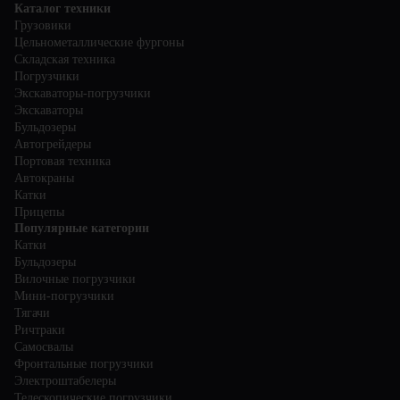
Каталог техники
Грузовики
Цельнометаллические фургоны
Складская техника
Погрузчики
Экскаваторы-погрузчики
Экскаваторы
Бульдозеры
Автогрейдеры
Портовая техника
Автокраны
Катки
Прицепы
Популярные категории
Катки
Бульдозеры
Вилочные погрузчики
Мини-погрузчики
Тягачи
Ричтраки
Самосвалы
Фронтальные погрузчики
Электроштабелеры
Телескопические погрузчики