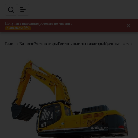
Получите выгодные условия по лизингу
с авансом 0%
Главная
Каталог
Экскаваторы
Гусеничные экскаваторы
Крупные экскава