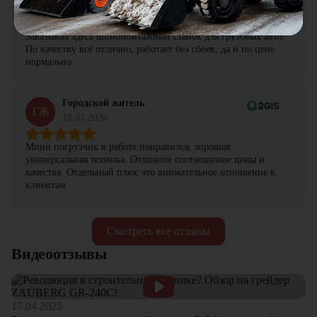
ПА
19.01.2026
Заказывал здесь шиномонтажный станок для грузовых авто.
По качеству всё отлично, работает без сбоев, да и по цене
нормально.
Городской житель
ГЖ
18.01.2026
Мини погрузчик в работе понравился, хорошая
универсальная техника. Отличное соотношение цены и
качества. Отдельный плюс это внимательное отношение к
клиентам.
Смотреть все отзывы
Видеоотзывы
17.04.2025