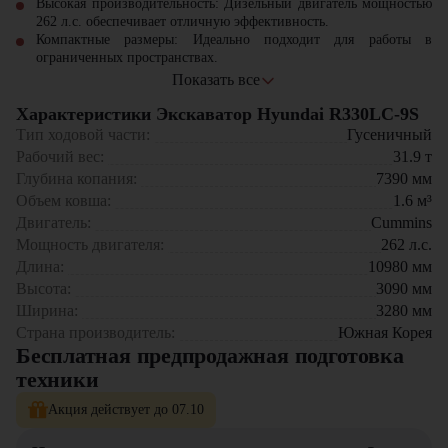
Высокая производительность: Дизельный двигатель мощностью
262 л.с. обеспечивает отличную эффективность.
Компактные размеры: Идеально подходит для работы в
ограниченных пространствах.
Надежная гидравлика: Обеспечивает точность и плавность
Показать все
выполнения операций.
Характеристики Экскаватор Hyundai R330LC-9S
Прочная конструкция: Долговечность и надежность в
эксплуатации.
Тип ходовой части:
Гусеничный
Универсальность: Возможность использования различных
Рабочий вес:
31.9
т
навесных устройств.
Глубина копания:
7390
мм
Hyundai R330LC-9S станет незаменимым помощником для
Объем ковша:
1.6
м³
выполнения самых разнообразных задач на строительных
площадках.
Двигатель:
Cummins
Мощность двигателя:
262
л.с.
Длина:
10980
мм
Высота:
3090
мм
Ширина:
3280
мм
Страна производитель:
Южная Корея
Бесплатная предпродажная подготовка
техники
Акция действует до 07.10