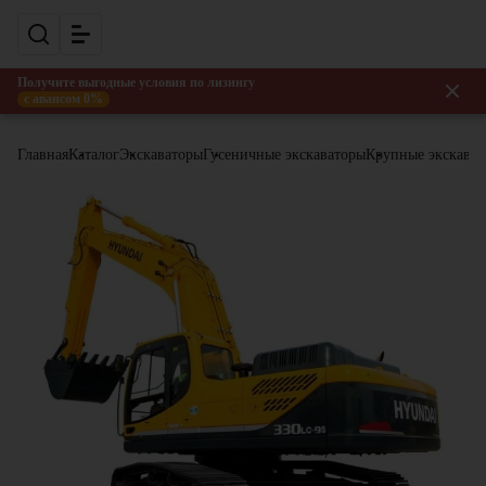
Получите выгодные условия по лизингу
с авансом 0%
Главная
Каталог
Экскаваторы
Гусеничные экскаваторы
Крупные экскава