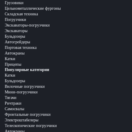
Грузовики
Цельнометаллические фургоны
Складская техника
Погрузчики
Экскаваторы-погрузчики
Экскаваторы
Бульдозеры
Автогрейдеры
Портовая техника
Автокраны
Катки
Прицепы
Популярные категории
Катки
Бульдозеры
Вилочные погрузчики
Мини-погрузчики
Тягачи
Ричтраки
Самосвалы
Фронтальные погрузчики
Электроштабелеры
Телескопические погрузчики
Автокраны