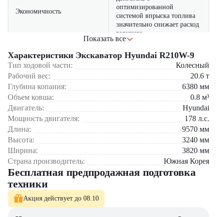
оптимизированной
Экономичность
системой впрыска топлива
значительно снижает расход
горючего
Показать все
мощная гидравлическая
Характеристики Экскаватор Hyundai R210W-9
система обеспечивает
Тип ходовой части:
Колесный
Производительность
высокую скорость рабочих
Рабочий вес:
20.6
т
операций
Глубина копания:
6380
мм
Объем ковша:
0.8
м³
усиленная конструкция
основных компонентов
Двигатель:
Hyundai
Надежность
гарантирует длительный
Мощность двигателя:
178
л.с.
срок службы
Длина:
9570
мм
Высота:
3240
мм
просторная кабина с низким
Ширина:
3820
мм
Комфорт
уровнем шума и
эргономичным управлением
Страна производитель:
Южная Корея
Бесплатная предпродажная подготовка
широкий выбор сменного
техники
Универсальность
навесного оборудования
Акция действует до 08.10
Данная модель оптимально подходит для жилищного и