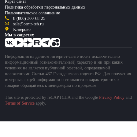
Карта сайта
Политика обработки персональных данных
Пользовательское соглашение
8 (800) 300-68-25
sale@centr-teh.ru
Кемерово
Мы в соцсетях
Информация на данном интернет-сайте носит исключительно
информационный (ознакомительный) характер и ни при каких
условиях не является публичной офертой, определяемой
положениями Статьи 437 Гражданского кодекса РФ. Для получения
исчерпывающей информации о стоимости и характеристиках
товаров обращайтесь к менеджерам по продажам.
This site is protected by reCAPTCHA and the Google
Privacy Policy
and
Terms of Service
apply.