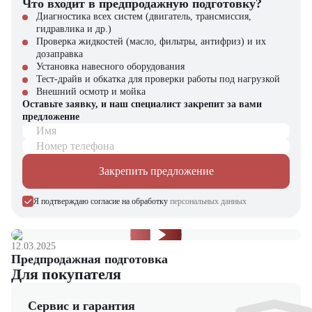
Что входит в предпродажную подготовку?
промышленного строительства, разработки котлованов, прокладки
коммуникаций, работ в карьерах и на погрузочно-разгрузочных
Диагностика всех систем (двигатель, трансмиссия,
терминалах.
гидравлика и др.)
Проверка жидкостей (масло, фильтры, антифриз) и их
Экскаватор Hyundai R210W-9
— это оптимальное сочетание
дозаправка
производительности, надежности и экономической эффективности.
Установка навесного оборудования
Его выбор обеспечит бесперебойную работу вашего бизнеса и
Тест-драйв и обкатка для проверки работы под нагрузкой
быструю окупаемость инвестиций.
Внешний осмотр и мойка
Оставьте заявку, и наш специалист закрепит за вами
Экскаватор Hyundai R210W-9
можно приобрести в компании
предложение
"ЦТО". Мы являемся официальным дилером и предлагаем новые
Имя
модели техники с полным сервисным сопровождением. На нашем
Номер телефона
сайте вы найдете широкий выбор спецтехники, вилочной и малой
складской техники, навесного оборудования и запчастей.
Закрепить предложение
Я подтверждаю согласие на обработку
персональных данных
12.03.2025
Предпродажная подготовка
Для покупателя
Сервис и гарантия