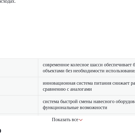
сходах.
современное колесное шасси обеспечивает
объектами без необходимости использовани
инновационная система питания снижает ра
сравнению с аналогами
система быстрой смены навесного оборудов
функциональные возможности
Показать все
усовершенствованная кабина с пневмоподве
9
улучшенной эргономикой