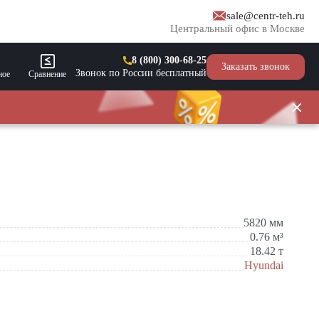
sale@centr-teh.ru
Центральный офис в Москве
8 (800) 300-68-25
Заказать звонок
Звонок по России бесплатный
ное
Сравнение
5820
мм
0.76
м³
18.42
т
Hyundai