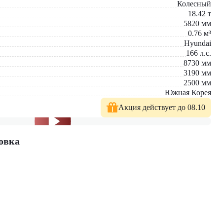
Колесный
18.42
т
ти гарантирует долговечность
5820
мм
й, работ в коммунальном хозяйстве, строительства дорог и
0.76
м³
Hyundai
166
л.с.
Его выбор — это стратегическое решение для компаний,
8730
мм
ты при работе в условиях современного мегаполиса, где
3190
мм
дскую инфраструктуру.
2500
мм
Южная Корея
вые модели техники с полным сервисным сопровождением. На
Акция действует до 08.10
стей.
овка