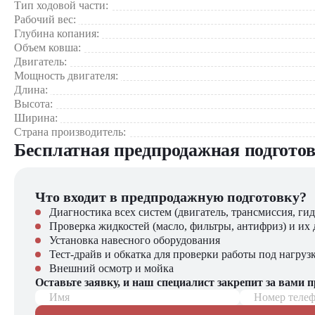
Тип ходовой части:
Рабочий вес:
Глубина копания:
Надежность
Экскаватор Hyundai R190W-9
оптимален для масштабного 
Объем ковша:
объектов инфраструктуры. Модель демонстрирует эффективно
Двигатель:
Мощность двигателя:
Hyundai R190W-9
представляет собой идеальный баланс
Длина:
ориентированных на выполнение масштабных проектов в 
Высота:
критически важны быстрое перемещение между объектами, в
Ширина:
Страна производитель:
Экскаватор Hyundai R190W-9
можно приобрести в компани
Бесплатная предпродажная подгото
нашем сайте вы найдете широкий выбор спецтехники, вилочно
Что входит в предпродажную подготовку?
Диагностика всех систем (двигатель, трансмиссия, гид
Проверка жидкостей (масло, фильтры, антифриз) и их 
Установка навесного оборудования
Тест-драйв и обкатка для проверки работы под нагруз
Внешний осмотр и мойка
Оставьте заявку, и наш специалист закрепит за вами 
Имя
Номер теле