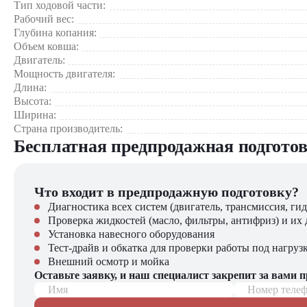
Тип ходовой части:
Рабочий вес:
Области применения:
Глубина копания:
Объем ковша:
Карьерные разработки (добыча полезных ископаемых)
Двигатель:
Крупное строительство (фундаменты, котлованы)
Мощность двигателя:
Дорожные и инфраструктурные проекты
Длина:
Демонтаж зданий и сооружений
Высота:
Погрузочно-разгрузочные работы
Ширина:
Страна производитель:
Почему стоит выбрать Doosan DX420LCA SFS?
Бесплатная предпродажная подгото
Высокая надежность – проверенная конструкция и качест
Универсальность – совместимость с различным навесным 
Что входит в предпродажную подготовку?
Телематика – система DoosanConnect для мониторинга со
Диагностика всех систем (двигатель, трансмиссия, гид
Экскаватор
Проверка жидкостей (масло, фильтры, антифриз) и их 
Doosan DX420LCA SFS
можно приобрести в ко
Установка навесного оборудования
Новые машины с полной гарантией
Тест-драйв и обкатка для проверки работы под нагруз
Сервисное обслуживание и ремонт
Внешний осмотр и мойка
Оригинальные запчасти в наличии
Оставьте заявку, и наш специалист закрепит за вами 
Гибкие условия покупки и лизинга
Имя
Номер теле