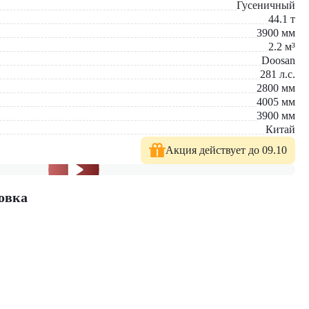
Гусеничный
44.1
т
3900
мм
2.2
м³
Doosan
281
л.с.
2800
мм
4005
мм
3900
мм
Китай
Акция действует до 09.10
овка
длагаем: