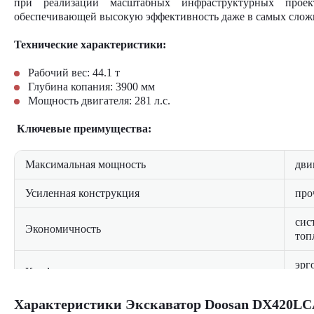
при реализации масштабных инфраструктурных проек
обеспечивающей высокую эффективность даже в самых слож
Технические характеристики:
Рабочий вес: 44.1 т
Глубина копания: 3900 мм
Мощность двигателя: 281 л.с.
Ключевые преимущества:
Максимальная мощность
дви
Усиленная конструкция
про
сис
Экономичность
топ
эрг
Комфорт оператора
уро
Характеристики Экскаватор Doosan DX420LC
Удобство обслуживания
лег