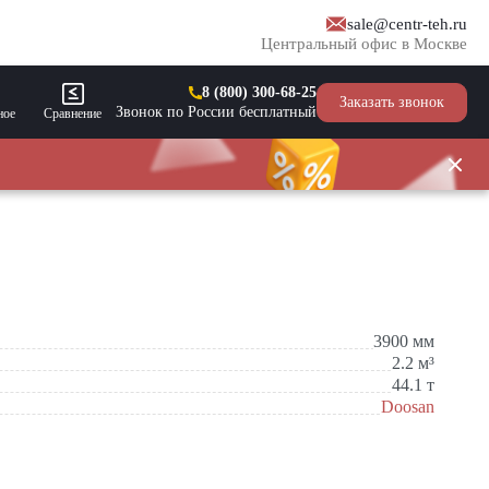
sale@centr-teh.ru
Центральный офис в Москве
8 (800) 300-68-25
Заказать звонок
Звонок по России бесплатный
ное
Сравнение
3900
мм
2.2
м³
44.1
т
Doosan