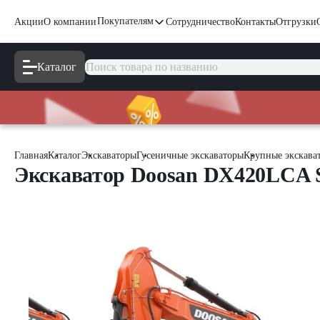
Покупателям
Акции
О компании
Сотрудничество
Контакты
Отгрузки
Каталог
Главная
Каталог
Экскаваторы
Гусеничные экскаваторы
Крупные экскава
Экскаватор Doosan DX420LCA 