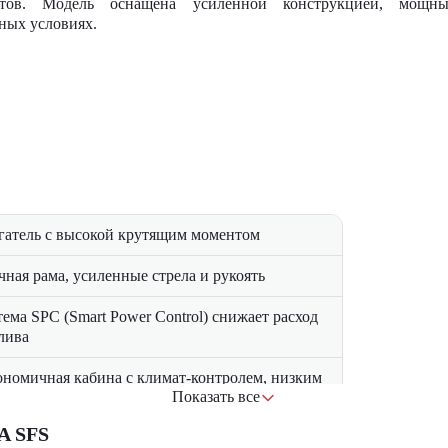
тов. Модель оснащена
усиленной конструкцией, мощны
ных условиях.
гатель с высокой крутящим моментом
чная рама, усиленные стрела и рукоять
тема SPC (Smart Power Control) снижает расход
лива
ономичная кабина с климат-контролем, низким
Показать все
внем шума и вибраций
A SFS
кий доступ к ключевым узлам