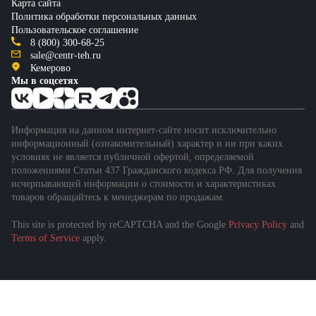
Карта сайта
Политика обработки персональных данных
Пользовательское соглашение
8 (800) 300-68-25
sale@centr-teh.ru
Кемерово
Мы в соцсетях
Информация на данном интернет-сайте носит исключительно
информационный (ознакомительный) характер и ни при каких
условиях не является публичной офертой, определяемой
положениями Статьи 437 Гражданского кодекса РФ. Для получения
исчерпывающей информации о стоимости и характеристиках
товаров обращайтесь к менеджерам по продажам.
This site is protected by reCAPTCHA and the Google
Privacy Policy
and
Terms of Service
apply.