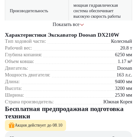
мощная гидравлическая
Производительность
система обеспечивает
высокую скорость работы
Показать все
совместимость с широким
Универсальность
спектром навесного
Характеристики Экскаватор Doosan DX210W
оборудования
Тип ходовой части:
Колесный
Рабочий вес:
20.8
т
Экскаватор Doosan DX210W
оптимален для городского
эргономичная кабина с
Комфорт
Глубина копания:
6250
мм
строительства, дорожных работ, прокладки коммуникаций и работ
панорамным обзором
в коммунальном хозяйстве. Модель особенно эффективна при
Объем ковша:
1.17
м³
работе на рассредоточенных объектах.
Двигатель:
Doosan
усиленная конструкция
Надежность
основных узлов и систем
Мощность двигателя:
163
л.с.
Выбор в пользу Doosan DX210W
— это оптимальное решение для
Длина:
9400
мм
профессионалов, ценящих качество, надежность и
Высота:
3200
мм
производительность. Модель демонстрирует превосходные
результаты при работе в самых сложных условиях современного
Ширина:
2530
мм
мегаполиса.
Страна производитель:
Южная Корея
Бесплатная предпродажная подготовка
Экскаватор Doosan DX210W
можно приобрести в компании
техники
"
ЦТО
". Мы являемся официальным дилером и предлагаем новые
модели техники с полным сервисным сопровождением. На нашем
Акция действует до 08.10
сайте вы найдете широкий выбор спецтехники, вилочной и малой
складской техники, навесного оборудования и запчастей.