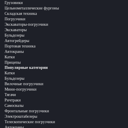
Грузовики
Цельнометаллические фургоны
Складская техника
Погрузчики
Экскаваторы-погрузчики
Экскаваторы
Бульдозеры
Автогрейдеры
Портовая техника
Автокраны
Катки
Прицепы
Популярные категории
Катки
Бульдозеры
Вилочные погрузчики
Мини-погрузчики
Тягачи
Ричтраки
Самосвалы
Фронтальные погрузчики
Электроштабелеры
Телескопические погрузчики
Автокраны