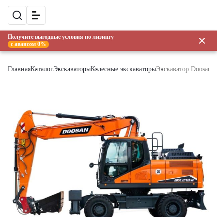
Получите выгодные условия по лизингу
с авансом 0%
Главная
Каталог
Экскаваторы
Колесные экскаваторы
Экскаватор Doosan