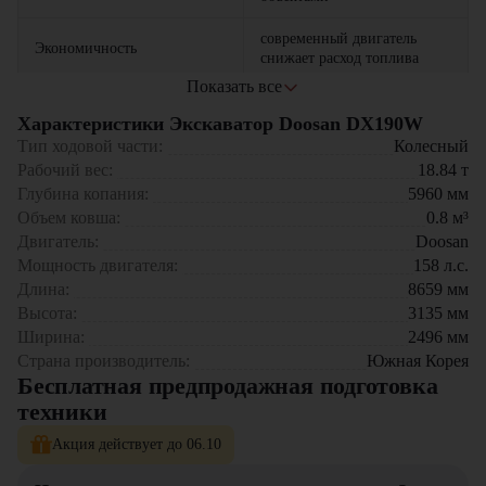
современный двигатель
Экономичность
снижает расход топлива
Показать все
возможность использования
Универсальность
различного навесного
Характеристики Экскаватор Doosan DX190W
оборудования
Тип ходовой части:
Колесный
Рабочий вес:
18.84
т
эргономичная кабина с
Комфорт
Глубина копания:
5960
мм
панорамным обзором
Объем ковша:
0.8
м³
Двигатель:
Doosan
усиленная конструкция
Надежность
основных узлов
Мощность двигателя:
158
л.с.
Длина:
8659
мм
Высота:
3135
мм
Экскаватор Doosan DX190W
идеально подходит для
коммунального хозяйства, городского строительства и прокладки
Ширина:
2496
мм
коммуникаций.
Страна производитель:
Южная Корея
Бесплатная предпродажная подготовка
Выбор в пользу Doosan DX190W
– это инвестиция в
техники
технологичное оборудование, сочетающее высокую
производительность с отличной мобильностью.
Акция действует до 06.10
Экскаватор Doosan DX190W
можно приобрести в компании