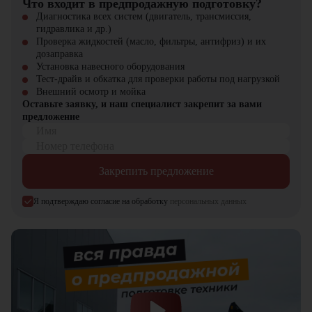
Что входит в предпродажную подготовку?
"
ЦТО
". Мы являемся официальным дилером и предлагаем новые
модели техники с полным сервисным сопровождением. На нашем
Диагностика всех систем (двигатель, трансмиссия,
сайте вы найдете широкий выбор спецтехники, вилочной и малой
гидравлика и др.)
складской техники, навесного оборудования и запчастей.
Проверка жидкостей (масло, фильтры, антифриз) и их
дозаправка
Установка навесного оборудования
Тест-драйв и обкатка для проверки работы под нагрузкой
Внешний осмотр и мойка
Оставьте заявку, и наш специалист закрепит за вами
предложение
Имя
Номер телефона
Закрепить предложение
Я подтверждаю согласие на обработку
персональных данных