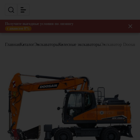
Получите выгодные условия по лизингу
с авансом 0%
Главная
Каталог
Экскаваторы
Колесные экскаваторы
Экскаватор Doosan