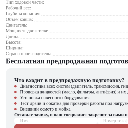
Тип ходовой части:
требующих сочетания мобильности и высокой производитель
Рабочий вес:
Глубина копания:
Выбор в пользу Develon DX190WA
— это оптимальное ре
Объем ковша:
результаты при работе в самых сложных условиях современно
Двигатель:
Мощность двигателя:
Экскаватор Develon DX190WA
можно приобрести в компан
Длина:
На нашем сайте вы найдете широкий выбор спецтехники, вило
Высота:
Ширина:
Страна производитель:
Бесплатная предпродажная подгото
Что входит в предпродажную подготовку?
Диагностика всех систем (двигатель, трансмиссия, гид
Проверка жидкостей (масло, фильтры, антифриз) и их 
Установка навесного оборудования
Тест-драйв и обкатка для проверки работы под нагруз
Внешний осмотр и мойка
Оставьте заявку, и наш специалист закрепит за вами 
Имя
Номер теле