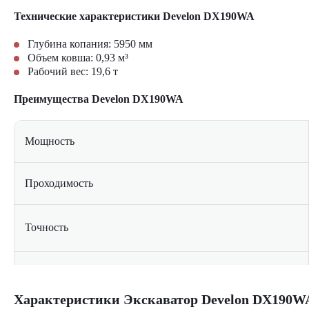
Технические характеристики Develon DX190WA
Глубина копания: 5950 мм
Объем ковша: 0,93 м³
Рабочий вес: 19,6 т
Преимущества Develon DX190WA
Мощность
Проходимость
Точность
Эргономика
Характеристики Экскаватор Develon DX190W
Экскаватор Develon DX190WA
оптимален для масштабного
Надежность