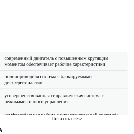
современный двигатель с повышенным крутящим
моментом обеспечивает рабочие характеристики
полноприводная система с блокируемыми
дифференциалами
усовершенствованная гидравлическая система с
режимами точного управления
комфортабельная кабина с интеллектуальной системой
Показать все
управления
A
 городского строительства, дорожных работ, прокладки комму
усиленная конструкция основных узлов и систем