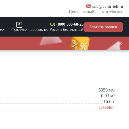
sale@centr-teh.ru
Центральный офис в Москве
8 (800) 300-68-25
Заказать звонок
Звонок по России бесплатный
ное
Сравнение
5950
мм
0.93
м³
16.6
т
Develon