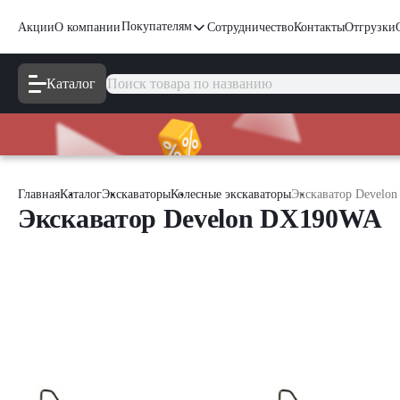
Покупателям
Акции
О компании
Сотрудничество
Контакты
Отгрузки
Каталог
Главная
Каталог
Экскаваторы
Колесные экскаваторы
Экскаватор Develo
Экскаватор Develon DX190WA