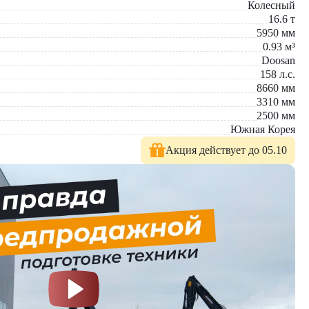
Колесный
16.6
т
5950
мм
 производительность. Модель демонстрирует превосходные
0.93
м³
Doosan
158
л.с.
новые модели техники с полным сервисным сопровождением.
8660
мм
пчастей.
3310
мм
2500
мм
Южная Корея
Акция действует до 05.10