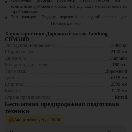
Габаритные размеры (ДхШхВ):
6118х2300х3220 мм
–
компактные для своего класса, что улучшает маневренность на
стройплощадке.
Тип вальцов:
Гладкие передний и задний вальцы для
равномерного уплотнения.
Показать все
Ключевые преимущества дорожного катка Lonking CDM518D
Характеристики Дорожный каток Lonking
CDM518D
Эксплуатационная масса:
18000
кг
мощный двигатель и
Ширина вальца:
2120
мм
широкая зона уплотнения
Высокая производительность
позволяют выполнять
Двигатель:
Cummins
работы быстро и
Мощность двигателя:
160
л.с.
эффективно.
Тип катка:
Дорожный
Длина:
6118
мм
качественные компоненты и
Ширина:
2300
мм
прочная конструкция
Надежность и долговечность
обеспечивают длительный
Высота:
3220
мм
срок службы.
Страна производитель:
Китай
Области применения дорожного катка Lonking CDM518D:
Бесплатная предпродажная подготовка
эргономичная кабина с
техники
хорошей видимостью,
Строительство и ремонт автомобильных дорог
– укладка и
Комфорт оператора
низким уровнем шума и
уплотнение асфальтобетонных покрытий.
Акция действует до 06.10
удобным управлением.
Подготовка оснований
– уплотнение грунтовых и щебеночных
слоев перед укладкой верхнего покрытия.