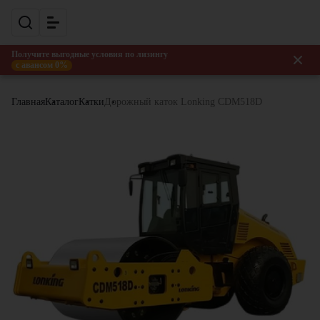
Получите выгодные условия по лизингу
с авансом 0%
Главная
Каталог
Катки
Дорожный каток Lonking CDM518D