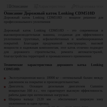
Описание
Характеристики
Подготовка техни
Описание Дорожный каток Lonking CDM518D
Дорожный каток Lonking CDM518D – мощное решение для
профессионального уплотнения
Дорожный каток Lonking CDM518D
– это современная и
высокопроизводительная машина, созданная для эффективного
уплотнения грунтовых, асфальтобетонных и комбинированных
покрытий. Благодаря продуманной конструкции, высокой
мощности и надежным компонентам, этот каток отлично подходит
для дорожного строительства, ремонта автомагистралей,
благоустройства территорий и промышленного применения.
Технические характеристики дорожного катка Lonking
CDM518D:
Эксплуатационная масса:
18000 кг
– оптимальный баланс между
давлением на покрытие и производительностью.
Двигатель:
Оснащен
дизельным двигателем Cummins
мощностью
160 л.с.
, что гарантирует высокую эффективность
работы даже при интенсивных нагрузках.
Ширина вальца:
2120 мм
– обеспечивает широкую зону
уплотнения за один проход.