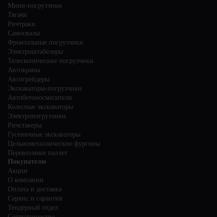
Мини-погрузчики
Тягачи
Ричтраки
Самосвалы
Фронтальные погрузчики
Электроштабелеры
Телескопические погрузчики
Автокраны
Автогрейдеры
Экскаваторы-погрузчики
Автобетоносмесители
Колесные экскаваторы
Электропогрузчики
Ричстакеры
Гусеничные экскаваторы
Цельнометаллические фургоны
Перевозчики паллет
Покупателю
Акции
О компании
Оплата и доставка
Сервис и гарантия
Тендерный отдел
Сотрудничество