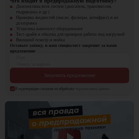
Что входит в предпродажную подготовку?
Благоустройство территорий
– работы в парках, пешеходных
оптимизированный расход
Диагностика всех систем (двигатель, трансмиссия,
зонах, городских дворах.
Экономичность
топлива снижает
гидравлика и др.)
Промышленное и гражданское строительство
– уплотнение
эксплуатационные затраты.
Проверка жидкостей (масло, фильтры, антифриз) и их
насыпей, обратной засыпки котлованов.
дозаправка
подходит для различных
Установка навесного оборудования
Приобрести дорожный каток Lonking CDM518D можно в компании
типов покрытий, включая
Универсальность
Тест-драйв и обкатка для проверки работы под нагрузкой
"ЦТО" – официальном дилере спецтехники. Мы предлагаем новые
асфальт, грунт и щебеночно-
Внешний осмотр и мойка
модели с гарантией и полным сервисным обслуживанием.
песчаные смеси.
Оставьте заявку, и наш специалист закрепит за вами
предложение
На нашем сайте представлен
широкий ассортимент дорожных
Имя
катков, навесного оборудования и запчастей
для любых задач.
Обращайтесь – поможем подобрать оптимальную технику для
Номер телефона
ваших нужд!
Закрепить предложение
Lonking CDM518D – это профессиональное решение для
качественного уплотнения. Мощность, надежность и комфорт в
Я подтверждаю согласие на обработку
персональных данных
одной машине!