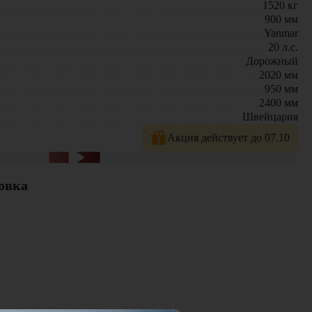
1520
кг
900
мм
 помогут подобрать оптимальную модель для ваших задач!
Yanmar
20
л.с.
Дорожный
2020
мм
950
мм
2400
мм
Швейцария
Акция действует до 07.10
овка