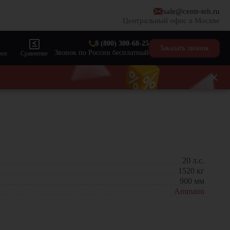
sale@centr-teh.ru
Центральный офис в Москве
8 (800) 300-68-25
Заказать звонок
Звонок по России бесплатный
ное
Сравнение
20
л.с.
1520
кг
900
мм
Ammann