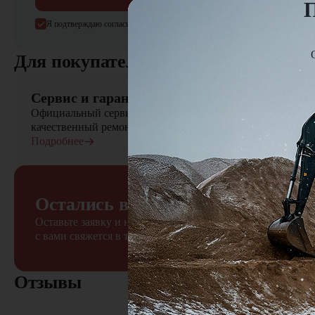
П
Я подтверждаю согласие на обработку
персональных данных
Для покупателя
Сервис и гарантия
Официальный сервисный центр осуществляет быстрый вы
качественный ремонт сельскохозяйственной техники
Подробнее
Остались вопросы?
Оставьте заявку и наш менеджер
с вами свяжется в течение 15 минут
Отзывы