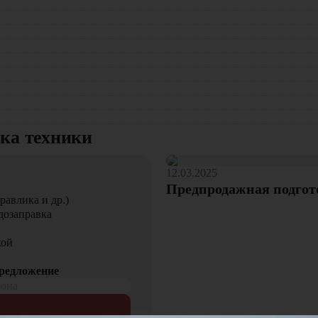
ков Ammann и сопутствующего оборудования. Наши специалисты
вка техники
12.03.2025
Предпродажная подгот
равлика и др.)
дозаправка
кой
предложение
фона