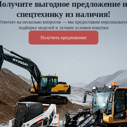
олучите выгодное предложение 
спецтехнику из наличия!
Ответьте на несколько вопросов — мы предоставим персональну
подборку моделей и лучшие условия покупки
Получить предложение
Оплата и доставка
езд и
Доставка по России до 7 д
Действует гибкая система 
Подробнее
Я подтве