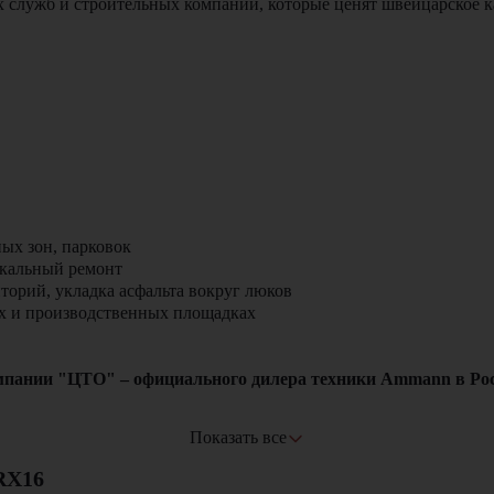
х служб и строительных компаний, которые ценят швейцарское к
ых зон, парковок
окальный ремонт
торий, укладка асфальта вокруг люков
х и производственных площадках
ании "ЦТО" – официального дилера техники Ammann в Рос
Показать все
RX16