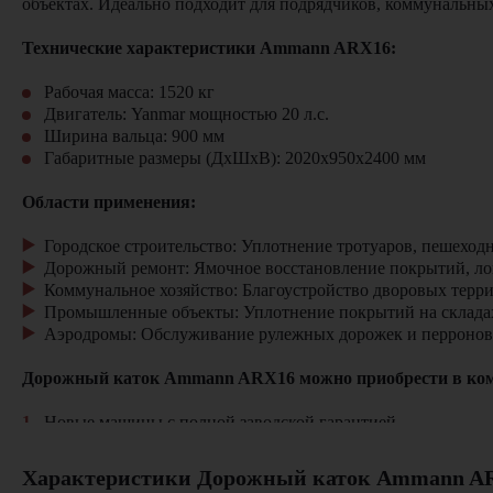
объектах. Идеально подходит для подрядчиков, коммунальны
Технические характеристики Ammann ARX16:
Рабочая масса:
1520 кг
Двигатель:
Yanmar
мощностью
20 л.с.
Ширина вальца:
900 мм
Габаритные размеры (ДхШхВ):
2020х950х2400 мм
Области применения:
Городское строительство:
Уплотнение тротуаров, пешеходн
Дорожный ремонт:
Ямочное восстановление покрытий, л
Коммунальное хозяйство:
Благоустройство дворовых терри
Промышленные объекты:
Уплотнение покрытий на склада
Аэродромы:
Обслуживание рулежных дорожек и перронов
Дорожный каток Ammann ARX16 можно приобрести в комп
Новые машины с полной заводской гарантией
Оригинальные запчасти и расходные материалы
Профессиональное сервисное обслуживание
Характеристики Дорожный каток Ammann A
Гибкие условия покупки и лизинга