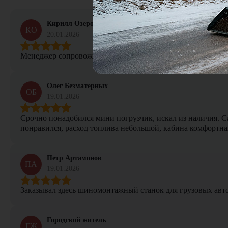
Кирилл Озеров
КО
20.01.2026
Менеджер сопровождал сделку от начала и до конца, не тер
Олег Безматерных
ОБ
19.01.2026
Срочно понадобился мини погрузчик, искал из наличия. Са
понравился, расход топлива небольшой, кабина комфортная
Петр Артамонов
ПА
19.01.2026
Заказывал здесь шиномонтажный станок для грузовых авто. 
Городской житель
ГЖ