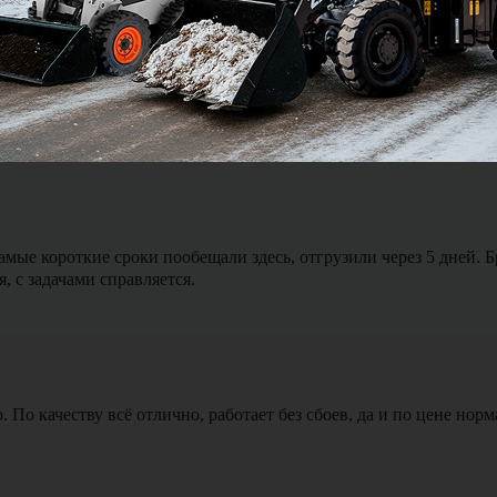
ялся и был на связи можно сказать 24 на 7. Доставка экскавато
мые короткие сроки пообещали здесь, отгрузили через 5 дней. 
, с задачами справляется.
По качеству всё отлично, работает без сбоев, да и по цене норм