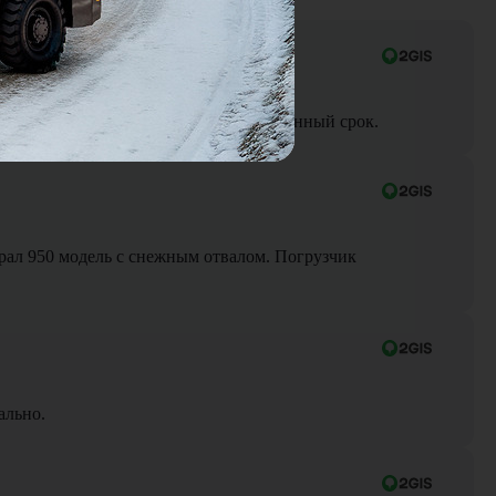
ра до объекта была выполнена в оговоренный срок.
Брал 950 модель с снежным отвалом. Погрузчик
ально.