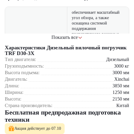
обеспечивает масштабный
угол обзора, а также
оснащена системой
поддержания
температурного режима и
Показать все
Эргономичная кабина
освещения. Регулируемое
сиденье гарантирует
Характеристики Дизельный вилочный погрузчик
комфорт оператора в
TRF D30-3X
течение рабочей смены,
Тип двигателя:
Дизельный
повышая безопасность
Грузоподъемность:
3000
кг
работ.
Высота подъема:
3000
мм
стоимость
обслуживания
Двигатель:
Xinchai
TRF D30 3X невысока, а
Длина:
3850
мм
необходимые запчасти
Ширина:
1250
мм
Экономичность
всегда
в наличии
в РФ, что
Высота:
2150
мм
минимизирует время
простоя и снижает траты на
Страна производитель:
Китай
ТО.
Бесплатная предпродажная подготовка
техники
машины TRF являются
выгодным приобретением
Акция действует до 07.10
Выгодное соотношение
благодаря сочетанию