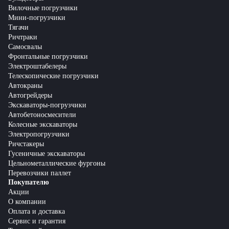
Вилочные погрузчики
Мини-погрузчики
Тягачи
Ричтраки
Самосвалы
Фронтальные погрузчики
Электроштабелеры
Телескопические погрузчики
Автокраны
Автогрейдеры
Экскаваторы-погрузчики
Автобетоносмесители
Колесные экскаваторы
Электропогрузчики
Ричстакеры
Гусеничные экскаваторы
Цельнометаллические фургоны
Перевозчики паллет
Покупателю
Акции
О компании
Оплата и доставка
Сервис и гарантия