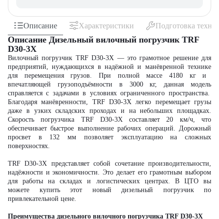
Описание
Характеристики
Подготовка техни
Описание Дизельный вилочный погрузчик TRF
D30-3X
Вилочный погрузчик TRF D30-3X
—
это грамотное решение для
предприятий, нуждающихся в надёжной и манёвренной
технике
для перемещения грузов. При полной массе 4180 кг и
впечатляющей
грузоподъёмности
в 3000 кг, данная
модель
справляется с задачами в условиях ограниченного пространства.
Благодаря манёвренности, TRF D30-3X легко перемещает грузы
даже в узких складских проходах и на небольших площадках.
Скорость
погрузчика
TRF D30-3X составляет 20 км/ч, что
обеспечивает быстрое выполнение рабочих операций. Дорожный
просвет в 132 мм позволяет
эксплуатацию
на сложных
поверхностях.
TRF D30-3X представляет собой сочетание производительности,
надёжности и экономичности. Это делает его грамотным выбором
для работы на складах и логистических центрах. В ЦТО вы
можете
купить
этот
новый дизельный погрузчик
по
привлекательной
цене
.
Преимущества дизельного вилочного погрузчика TRF D30-3X