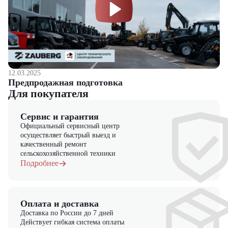
Конкурентную
цену
на
новый дизельный погрузчик
.
Гарантию от
производителя
.
Квалифицированную консультацию и помощь в выборе.
Оперативную доставку по
России
.
Возможность приобретения в
лизинг.
Если вы ищете надёжный погрузчик для склада или
производственной площадки, TRF D30-3X — это отличный выбор.
12.03.2025
Предпродажная подготовка
Мы предлагаем широкий ассортимент техники и гарантируем
Для покупателя
высокое качество обслуживания. Свяжитесь с нами сегодня, чтобы
узнать больше и получить индивидуальное предложение.
Погрузчик TRF D30-3X прост в обслуживании и надёжен в работе.
Сервис и гарантия
Официальный сервисный центр
осуществляет быстрый выезд и
качественный ремонт
сельскохозяйственной техники
Подробнее
Оплата и доставка
Доставка по России до 7 дней
Действует гибкая система оплаты