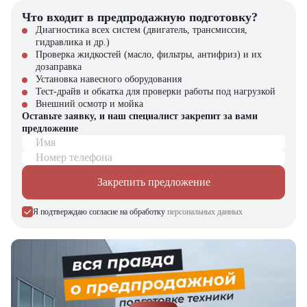
цены и качества
стоимости,
Что входит в предпродажную подготовку?
производительности и
Диагностика всех систем (двигатель, трансмиссия,
надёжности.
гидравлика и др.)
Проверка жидкостей (масло, фильтры, антифриз) и их
самобытный дизайн и
Современный внешний вид
дозаправка
лаконичное оформление.
Установка навесного оборудования
Тест-драйв и обкатка для проверки работы под нагрузкой
оптимизированная
Внешний осмотр и мойка
конструкция гидравлики,
Оставьте заявку, и наш специалист закрепит за вами
чувствительной к
предложение
Энергоэффективность
нагрузкам, помогает
Имя
уменьшить потребление
Номер телефона
топлива и снизить уровень
выхлопа.
Закрепить предложение
интерактивный и
Я подтверждаю согласие на обработку
персональных данных
минималистичный дизайн
Комфорт водителя
гарантирует удобство в
эксплуатации.
Дизельный вилочный погрузчик TRF D30-3X — это надёжное и
экономичное решение для бизнеса. Обратившись в Центр
Технического Оборудования, вы получаете: