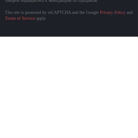
товаров обращайтесь к менеджерам по продажам.
This site is protected by reCAPTCHA and the Google
Privacy Policy
and
Подобрать спецтехнику
Terms of Service
apply.
за 1 минуту