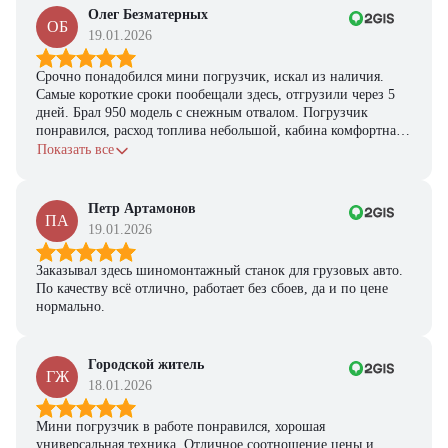
Получите выгодное
Олег Безматерных
предложение на спецтехнику
ОБ
19.01.2026
из наличия!
Ответьте на несколько вопросов — мы предоставим
Срочно понадобился мини погрузчик, искал из наличия.
персональную подборку моделей и лучшие условия
Самые короткие сроки пообещали здесь, отгрузили через 5
покупки
дней. Брал 950 модель с снежным отвалом. Погрузчик
понравился, расход топлива небольшой, кабина комфортная,
Получить предложение
с задачами справляется.
Показать все
Петр Артамонов
ПА
19.01.2026
Заказывал здесь шиномонтажный станок для грузовых авто.
По качеству всё отлично, работает без сбоев, да и по цене
нормально.
Городской житель
ГЖ
18.01.2026
Мини погрузчик в работе понравился, хорошая
универсальная техника. Отличное соотношение цены и