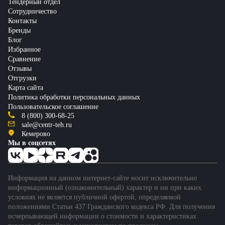
Тендерный отдел
Сотрудничество
Контакты
Бренды
Блог
Избранное
Сравнение
Отзывы
Отгрузки
Карта сайта
Политика обработки персональных данных
Пользовательское соглашение
8 (800) 300-68-25
sale@centr-teh.ru
Кемерово
Мы в соцсетях
Информация на данном интернет-сайте носит исключительно
информационный (ознакомительный) характер и ни при каких
условиях не является публичной офертой, определяемой
положениями Статьи 437 Гражданского кодекса РФ. Для получения
исчерпывающей информации о стоимости и характеристиках