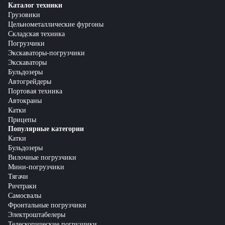
Каталог техники
Грузовики
Цельнометаллические фургоны
Складская техника
Погрузчики
Экскаваторы-погрузчики
Экскаваторы
Бульдозеры
Автогрейдеры
Портовая техника
Автокраны
Катки
Прицепы
Популярные категории
Катки
Бульдозеры
Вилочные погрузчики
Мини-погрузчики
Тягачи
Ричтраки
Самосвалы
Фронтальные погрузчики
Электроштабелеры
Телескопические погрузчики