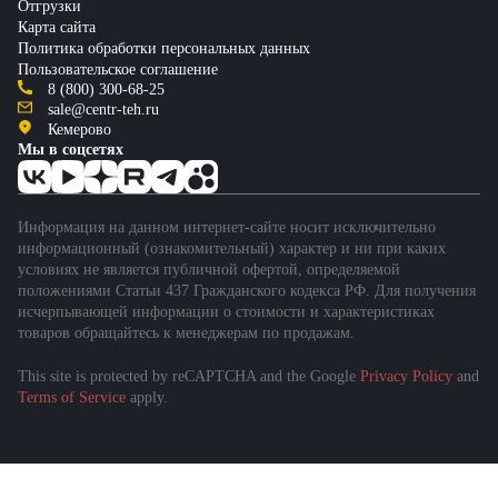
Отгрузки
Карта сайта
Политика обработки персональных данных
Пользовательское соглашение
8 (800) 300-68-25
sale@centr-teh.ru
Кемерово
Мы в соцсетях
Информация на данном интернет-сайте носит исключительно
информационный (ознакомительный) характер и ни при каких
условиях не является публичной офертой, определяемой
положениями Статьи 437 Гражданского кодекса РФ. Для получения
исчерпывающей информации о стоимости и характеристиках
товаров обращайтесь к менеджерам по продажам.
This site is protected by reCAPTCHA and the Google
Privacy Policy
and
Terms of Service
apply.