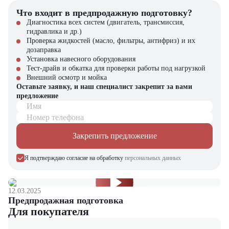
пространства
Что входит в предпродажную подготовку?
Минимальные затраты на топливо и обслуживание
Долговечность конструкции и надежность сборки
Диагностика всех систем (двигатель, трансмиссия,
Отличное соотношение цены и функциональности в своем
гидравлика и др.)
классе
Проверка жидкостей (масло, фильтры, антифриз) и их
дозаправка
Компания "ЦТО" – официальный дилер техники TRF,
Установка навесного оборудования
предлагающий новые модели складского оборудования с гарантией.
Тест-драйв и обкатка для проверки работы под нагрузкой
У нас вы найдете: широкий выбор спецтехники, вилочных
Внешний осмотр и мойка
погрузчиков, малой складской техники, навесного оборудования,
Оставьте заявку, и наш специалист закрепит за вами
запчасти для долгосрочной эксплуатации, профессиональные
предложение
консультации по выбору техники.
Имя
Номер телефона
Закрепить предложение
Я подтверждаю согласие на обработку
персональных данных
12.03.2025
Предпродажная подготовка
Для покупателя