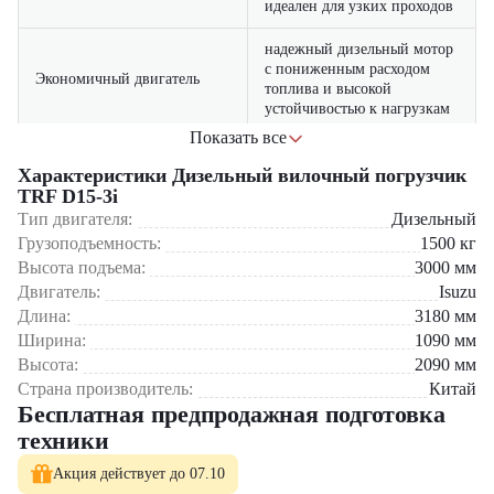
идеален для узких проходов
надежный дизельный мотор
с пониженным расходом
Экономичный двигатель
топлива и высокой
устойчивостью к нагрузкам
Показать все
удобный доступ ко всем
Простота обслуживания
узлам и агрегатам снижает
Характеристики Дизельный вилочный погрузчик
время простоев
TRF D15-3i
Тип двигателя:
Дизельный
Грузоподъемность:
1500
кг
Где применяется вилочный погрузчик TRF D15-3i?
Высота подъема:
3000
мм
Склады с ограниченным пространством
Двигатель:
Isuzu
Промышленные и производственные предприятия
Длина:
3180
мм
Торговые и распределительные центры
Ширина:
1090
мм
Строительные площадки
Фермерские и сельскохозяйственные объекты
Высота:
2090
мм
Страна производитель:
Китай
Почему стоит выбрать TRF D15-3i?
Бесплатная предпродажная подготовка
техники
Дизельный вилочный погрузчик TRF D15-3i сочетает
компактность с высокой производительностью
Акция действует до 07.10
Идеален для интенсивной работы в условиях ограниченного