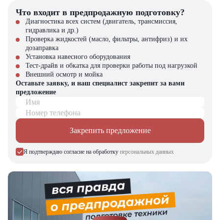
погрузчиков, малой складской техники, навесного оборудования,
запчасти для долгосрочной эксплуатации, профессиональные
Что входит в предпродажную подготовку?
консультации по выбору техники.
Диагностика всех систем (двигатель, трансмиссия,
гидравлика и др.)
Проверка жидкостей (масло, фильтры, антифриз) и их
дозаправка
Установка навесного оборудования
Тест-драйв и обкатка для проверки работы под нагрузкой
Внешний осмотр и мойка
Оставьте заявку, и наш специалист закрепит за вами
предложение
Имя
Номер телефона
Закрепить предложение
Я подтверждаю согласие на обработку
персональных данных