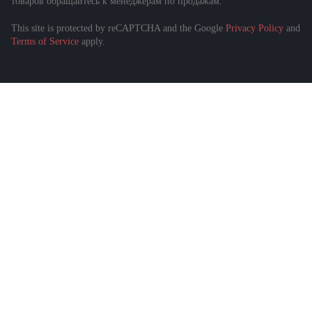
товаров обращайтесь к менеджерам по продажам.
This site is protected by reCAPTCHA and the Google
Privacy Policy
and
Подобрать спецтехнику
Terms of Service
apply.
за 1 минуту