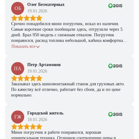
Получите выгодное
Олег Безматерных
предложение на спецтехнику
ОБ
19.01.2026
из наличия!
Ответьте на несколько вопросов — мы предоставим
Срочно понадобился мини погрузчик, искал из наличия.
персональную подборку моделей и лучшие условия
Самые короткие сроки пообещали здесь, отгрузили через 5
покупки
дней. Брал 950 модель с снежным отвалом. Погрузчик
понравился, расход топлива небольшой, кабина комфортная,
Получить предложение
с задачами справляется.
Показать все
Петр Артамонов
ПА
19.01.2026
Заказывал здесь шиномонтажный станок для грузовых авто.
По качеству всё отлично, работает без сбоев, да и по цене
нормально.
Городской житель
ГЖ
18.01.2026
Мини погрузчик в работе понравился, хорошая
универсальная техника. Отличное соотношение цены и