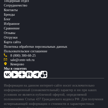
Тендерный отдел
Сотрудничество
Контакты
Бренды
Блог
Избранное
Сравнение
Отзывы
Отгрузки
Карта сайта
Политика обработки персональных данных
Пользовательское соглашение
8 (800) 300-68-25
sale@centr-teh.ru
Кемерово
Мы в соцсетях
Информация на данном интернет-сайте носит исключительно
информационный (ознакомительный) характер и ни при каких
условиях не является публичной офертой, определяемой
положениями Статьи 437 Гражданского кодекса РФ. Для получения
исчерпывающей информации о стоимости и характеристиках