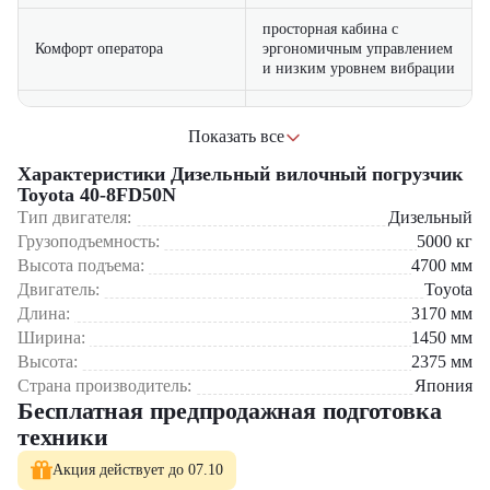
просторная кабина с
Комфорт оператора
эргономичным управлением
и низким уровнем вибрации
усиленная конструкция
Надежность
рамы и ходовой части
Показать все
Где применяется вилочный погрузчик Toyota 40-8FD50N?
Характеристики Дизельный вилочный погрузчик
совместимость с
Крупные складские комплексы
Toyota 40-8FD50N
Универсальность
различными видами
Промышленные предприятия
навесного оборудования
Строительные площадки
Тип двигателя:
Дизельный
Портовые терминалы
Грузоподъемность:
5000
кг
Металлургические производства
Высота подъема:
4700
мм
Двигатель:
Toyota
Почему стоит выбрать Toyota 40-8FD50N?
Длина:
3170
мм
Проверенное японское качество – надежность и долговечность
Ширина:
1450
мм
Экономичность – низкие эксплуатационные затраты
Высота:
2375
мм
Комфорт – удобное рабочее место для оператора
Страна производитель:
Япония
Простота обслуживания – легкий доступ к основным узлам
Бесплатная предпродажная подготовка
техники
Компания "ЦТО" – официальный дилер техники Toyota,
предлагающий новые модели складского оборудования с гарантией.
Акция действует до 07.10
У нас вы найдете: широкий выбор спецтехники, вилочных