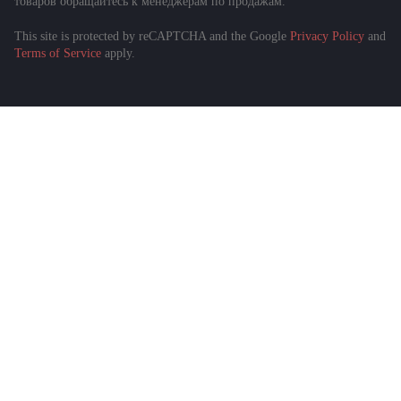
товаров обращайтесь к менеджерам по продажам.
This site is protected by reCAPTCHA and the Google
Privacy Policy
and
Terms of Service
apply.