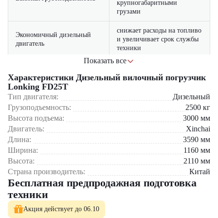
крупногабаритными
грузами
снижает расходы на топливо
Экономичный дизельный
и увеличивает срок службы
двигатель
техники
Показать все
просторная кабина с
Удобство и безопасность
хорошей обзорностью и
Характеристики Дизельный вилочный погрузчик
оператора
эргономичным управлением
Lonking FD25T
Тип двигателя:
Дизельный
усиленная рама и
Грузоподъемность:
2500
кг
качественные
Высота подъема:
3000
мм
Надежная конструкция
комплектующие
Двигатель:
Xinchai
обеспечивают долговечность
погрузчика
Длина:
3590
мм
Ширина:
1160
мм
Высота:
2110
мм
Где применяется вилочный погрузчик Lonking FD25T?
Страна производитель:
Китай
Склады и логистические центры
Бесплатная предпродажная подготовка
Производственные предприятия
техники
Строительные площадки
Торговые базы и оптовые склады
Акция действует до 06.10
Агропромышленные объекты