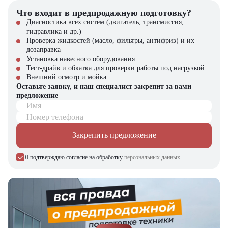
Что входит в предпродажную подготовку?
Почему стоит выбрать Lonking FD25T?
Диагностика всех систем (двигатель, трансмиссия,
гидравлика и др.)
Надежность и долговечность в тяжелых условиях эксплуатации
Проверка жидкостей (масло, фильтры, антифриз) и их
Экономичный расход дизельного топлива
дозаправка
Комфорт и безопасность оператора на первом месте
Установка навесного оборудования
Высокая производительность и устойчивость
Тест-драйв и обкатка для проверки работы под нагрузкой
Широкая сфера применения и легкость обслуживания
Внешний осмотр и мойка
Оставьте заявку, и наш специалист закрепит за вами
предложение
Компания "ЦТО" – официальный дилер техники Lonking,
Имя
предлагающий новые модели складского оборудования с гарантией.
У нас вы найдете: широкий выбор спецтехники, вилочных
Номер телефона
погрузчиков, малой складской техники, навесного оборудования,
запчасти для долгосрочной эксплуатации, профессиональные
Закрепить предложение
консультации по выбору техники.
Я подтверждаю согласие на обработку
персональных данных