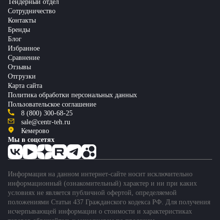
Тендерный отдел
Сотрудничество
Контакты
Бренды
Блог
Избранное
Сравнение
Отзывы
Отгрузки
Карта сайта
Политика обработки персональных данных
Пользовательское соглашение
8 (800) 300-68-25
sale@centr-teh.ru
Кемерово
Мы в соцсетях
Информация на данном интернет-сайте носит исключительно
информационный (ознакомительный) характер и ни при каких
условиях не является публичной офертой, определяемой
положениями Статьи 437 Гражданского кодекса РФ. Для получения
исчерпывающей информации о стоимости и характеристиках