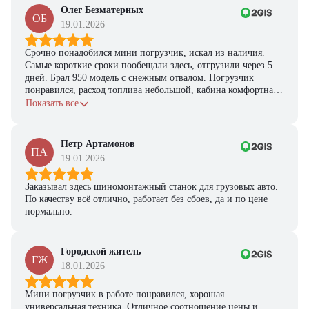
Олег Безматерных
ОБ
19.01.2026
Срочно понадобился мини погрузчик, искал из наличия.
Самые короткие сроки пообещали здесь, отгрузили через 5
дней. Брал 950 модель с снежным отвалом. Погрузчик
понравился, расход топлива небольшой, кабина комфортная,
с задачами справляется.
Показать все
Петр Артамонов
ПА
19.01.2026
Заказывал здесь шиномонтажный станок для грузовых авто.
По качеству всё отлично, работает без сбоев, да и по цене
нормально.
Городской житель
ГЖ
18.01.2026
Мини погрузчик в работе понравился, хорошая
универсальная техника. Отличное соотношение цены и