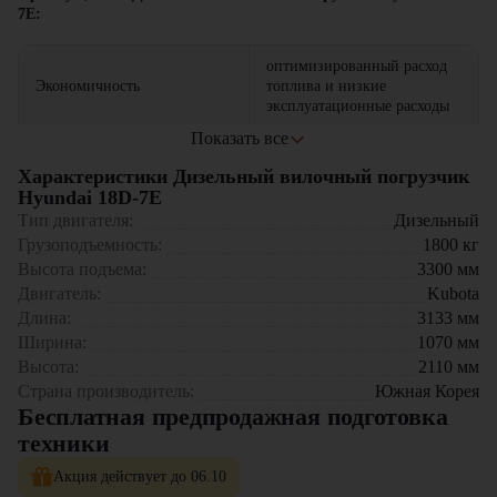
7E:
оптимизированный расход
Экономичность
топлива и низкие
эксплуатационные расходы
Показать все
усиленная конструкция
Надежность
основных узлов и систем
Характеристики Дизельный вилочный погрузчик
Hyundai 18D-7E
компактные габариты и
Тип двигателя:
Дизельный
Маневренность
улучшенная управляемость
Грузоподъемность:
1800
кг
Высота подъема:
3300
мм
эргономичное рабочее место
Двигатель:
Kubota
Комфорт
оператора с низким уровнем
Дизельный вилочный погрузчик Hyundai 18D-7E эффективно
шума
Длина:
3133
мм
применяется на складских комплексах, производственных
Ширина:
1070
мм
предприятиях, в логистических центрах и сельском хозяйстве.
возможность работы с
Высота:
2110
мм
Универсальность
Модель отлично подходит для перевозки паллет, штабелирования
различными видами грузов
грузов и выполнения погрузочно-разгрузочных работ.
Страна производитель:
Южная Корея
Бесплатная предпродажная подготовка
Дизельный вилочный погрузчик Hyundai 18D-7E предлагает
техники
excellentное соотношение цены и качества, сочетая в себе
надежность дизельного двигателя с современными
Акция действует до 06.10
технологическими решениями. Выбор этой модели — это