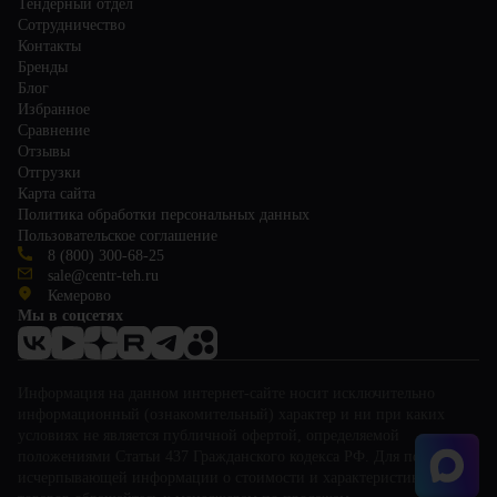
Тендерный отдел
Сотрудничество
Контакты
Бренды
Блог
Избранное
Сравнение
Отзывы
Отгрузки
Карта сайта
Политика обработки персональных данных
Пользовательское соглашение
8 (800) 300-68-25
sale@centr-teh.ru
Кемерово
Мы в соцсетях
Информация на данном интернет-сайте носит исключительно
информационный (ознакомительный) характер и ни при каких
условиях не является публичной офертой, определяемой
положениями Статьи 437 Гражданского кодекса РФ. Для получения
исчерпывающей информации о стоимости и характеристиках