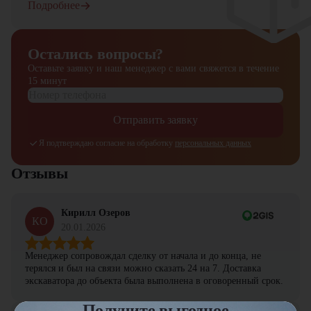
Подробнее
Остались вопросы?
Оставьте заявку и наш менеджер
с вами свяжется в течение
15 минут
Отправить заявку
Я подтверждаю согласие на обработку
персональных данных
Отзывы
Кирилл Озеров
КО
20.01.2026
Менеджер сопровождал сделку от начала и до конца, не
терялся и был на связи можно сказать 24 на 7. Доставка
экскаватора до объекта была выполнена в оговоренный срок.
Получите выгодное