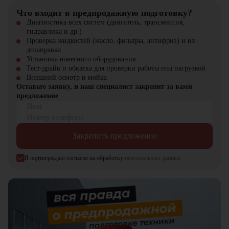
инвестиция в производительную и экономичную технику с
Что входит в предпродажную подготовку?
минимальной стоимостью владения.
Диагностика всех систем (двигатель, трансмиссия,
гидравлика и др.)
Дизельный вилочный погрузчик Hyundai 18D-7E можно
Проверка жидкостей (масло, фильтры, антифриз) и их
приобрести в компании "ЦТО". Мы являемся официальным
дозаправка
дилером и предлагаем новые модели техники с полной гарантией.
Установка навесного оборудования
На нашем сайте вы найдёте широкий выбор спецтехники,
Тест-драйв и обкатка для проверки работы под нагрузкой
вилочной и малой складской техники, навесного оборудования и
Внешний осмотр и мойка
запчастей.
Оставьте заявку, и наш специалист закрепит за вами
предложение
Имя
Номер телефона
Закрепить предложение
Я подтверждаю согласие на обработку
персональных данных