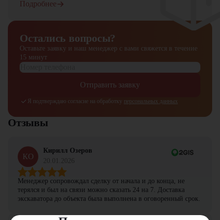
Подробнее
Остались вопросы?
Оставьте заявку и наш менеджер
с вами свяжется в течение
15 минут
Отправить заявку
Я подтверждаю согласие на обработку
персональных данных
Отзывы
Кирилл Озеров
КО
20.01.2026
Менеджер сопровождал сделку от начала и до конца, не
терялся и был на связи можно сказать 24 на 7. Доставка
экскаватора до объекта была выполнена в оговоренный срок.