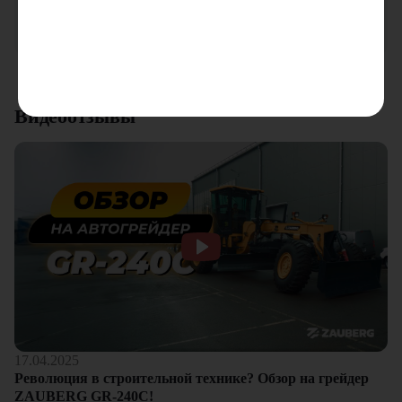
качества. Отдельный плюс это внимательное отношение к
клиентам.
Смотреть все отзывы
Видеоотзывы
17.04.2025
Революция в строительной технике? Обзор на грейдер
ZAUBERG GR-240C!