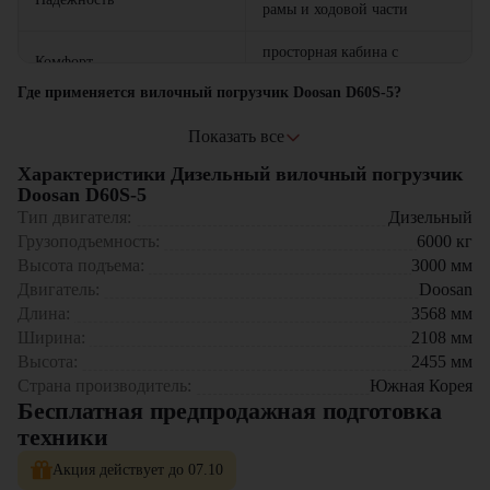
рамы и ходовой части
просторная кабина с
Комфорт
эргономичным управлением
Где применяется вилочный погрузчик Doosan D60S-5?
системы защиты от
Металлургические предприятия – работа с металлопрокатом
Безопасность
перегрузки и
Показать все
Крупные склады – перемещение тяжелых паллет
опрокидывания
Характеристики Дизельный вилочный погрузчик
Строительные площадки – транспортировка стройматериалов
Портовые терминалы – погрузка контейнеров
Doosan D60S-5
Производственные цеха – работа с промышленным
Тип двигателя:
Дизельный
оборудованием
Грузоподъемность:
6000
кг
Высота подъема:
3000
мм
Почему стоит выбрать Doosan D60S-5?
Двигатель:
Doosan
Высокая грузоподъемность – 6000 кг
Длина:
3568
мм
Надежный двигатель – стабильная работа под нагрузкой
Ширина:
2108
мм
Экономичность – низкие эксплуатационные расходы
Высота:
2455
мм
Комфортные условия для оператора
Страна производитель:
Южная Корея
Долгий срок службы – проверенная конструкция
Бесплатная предпродажная подготовка
Компания "ЦТО" – официальный дилер техники Doosan,
техники
предлагающий новые модели складского оборудования с гарантией.
У нас вы найдете: широкий выбор спецтехники, вилочных
Акция действует до 07.10
погрузчиков, малой складской техники, навесного оборудования,