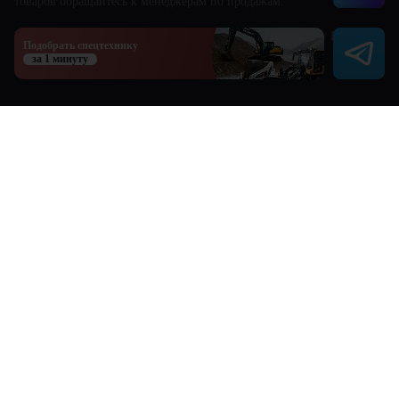
товаров обращайтесь к менеджерам по продажам.
This site is protected by reCAPTCHA and the Google
Privacy Policy
and
Подобрать спецтехнику
Terms of Service
apply.
за 1 минуту