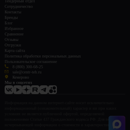
Тендерный отдел
Сотрудничество
Контакты
Бренды
Блог
Избранное
Сравнение
Отзывы
Отгрузки
Карта сайта
Политика обработки персональных данных
Пользовательское соглашение
8 (800) 300-68-25
sale@centr-teh.ru
Кемерово
Мы в соцсетях
Информация на данном интернет-сайте носит исключительно
информационный (ознакомительный) характер и ни при каких
условиях не является публичной офертой, определяемой
положениями Статьи 437 Гражданского кодекса РФ. Для получения
исчерпывающей информации о стоимости и характеристиках