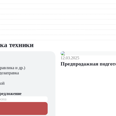
й продукции на линии
грузке судов и вагонов
вка техники
12.03.2025
длагающий новые модели складского оборудования с гарантией
Предпродажная подгот
ния, запчасти для долгосрочной эксплуатации, профессиональны
равлика и др.)
дозаправка
кой
предложение
фона