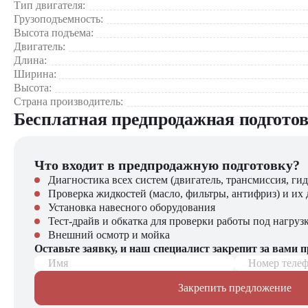
Тип двигателя:
Производственные предприятия — подача сырья и готово
Грузоподъемность:
Порты и терминалы — работа с грузами при разгрузке и по
Высота подъема:
Двигатель:
Почему стоит выбрать Doosan D35C-7?
Длина:
Ширина:
Надежность проверенного бренда
Высота:
Экономичная эксплуатация
Страна производитель:
Гибкость применения
Бесплатная предпродажная подгото
Доступность запчастей и сервиса
Оптимальное соотношение цены и качества
Что входит в предпродажную подготовку?
Компания "ЦТО" – официальный дилер техники Doosan, пре
погрузчиков, малой складской техники, навесного оборудова
Диагностика всех систем (двигатель, трансмиссия, гид
Проверка жидкостей (масло, фильтры, антифриз) и их 
Установка навесного оборудования
Тест-драйв и обкатка для проверки работы под нагруз
Внешний осмотр и мойка
Оставьте заявку, и наш специалист закрепит за вами 
Имя
Номер теле
Закрепить предложение