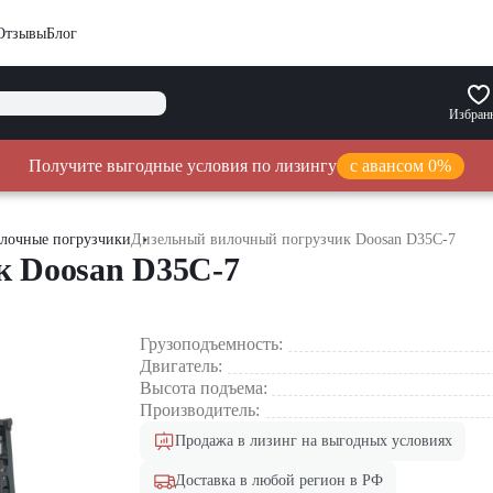
Отзывы
Блог
Избран
Получите выгодные условия по лизингу
с авансом 0%
лочные погрузчики
Дизельный вилочный погрузчик Doosan D35C-7
к Doosan D35C-7
Грузоподъемность:
Двигатель:
Высота подъема:
Производитель:
Продажа в лизинг на выгодных условиях
Доставка в любой регион в РФ