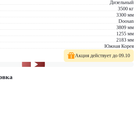
Дизельный
3500
кг
3300
мм
Doosan
3809
мм
1255
мм
2183
мм
Южная Корея
Акция действует до 09.10
. У нас вы найдете: широкий выбор спецтехники, вилочных
овка
е консультации по выбору техники.