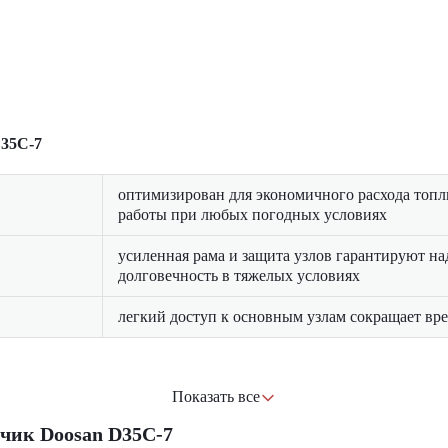
D35C-7
оптимизирован для экономичного расхода топл
работы при любых погодных условиях
усиленная рама и защита узлов гарантируют на
долговечность в тяжелых условиях
легкий доступ к основным узлам сокращает вре
Показать все
пногабаритных грузов
бетонных изделий и блоков
чик Doosan D35C-7
ми конструкциями и оборудованием