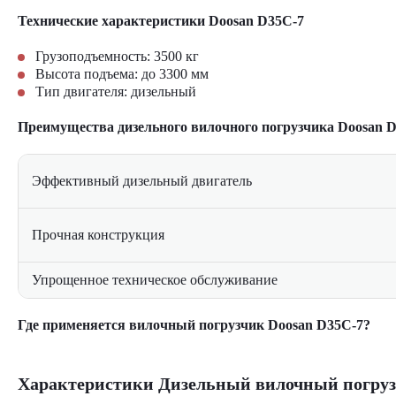
Технические характеристики Doosan D35C-7
Грузоподъемность: 3500 кг
Высота подъема: до 3300 мм
Тип двигателя: дизельный
Преимущества дизельного вилочного погрузчика Doosan 
Эффективный дизельный двигатель
Прочная конструкция
Упрощенное техническое обслуживание
Где применяется вилочный погрузчик Doosan D35C-7?
Складские комплексы — для перемещения поддонов и кру
Строительные площадки — транспортировка материалов, 
Характеристики Дизельный вилочный погруз
Металлургия и машиностроение — работа с металлически