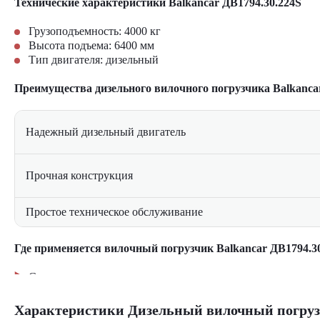
Технические характеристики Balkancar ДВ1794.30.224S
Грузоподъемность: 4000 кг
Высота подъема: 6400 мм
Тип двигателя: дизельный
Преимущества дизельного вилочного погрузчика Balkanca
Надежный дизельный двигатель
Прочная конструкция
Простое техническое обслуживание
Где применяется вилочный погрузчик Balkancar ДВ1794.3
Складские комплексы и распределительные центры
Промышленные производства и заводы
Строительные площадки
Характеристики Дизельный вилочный погрузч
Транспортные и логистические компании