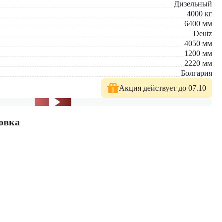
Дизельный
4000
кг
6400
мм
Deutz
4050
мм
1200
мм
2220
мм
Болгария
Акция действует до 07.10
й. У нас вы найдете: широкий выбор спецтехники, вилочных
е консультации по выбору техники.
овка