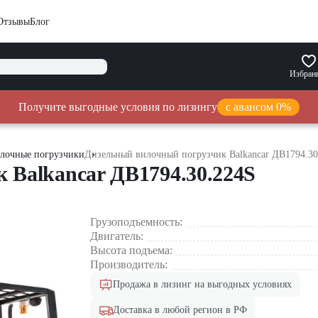
Отзывы
Блог
Избран
Получите выгодные условия по лизингу
с авансом 0%
лочные погрузчики
Дизельный вилочный погрузчик Balkancar ДВ1794.30
 Balkancar ДВ1794.30.224S
Грузоподъемность:
Двигатель:
Высота подъема:
Производитель:
Продажа в лизинг на выгодных условиях
Доставка в любой регион в РФ