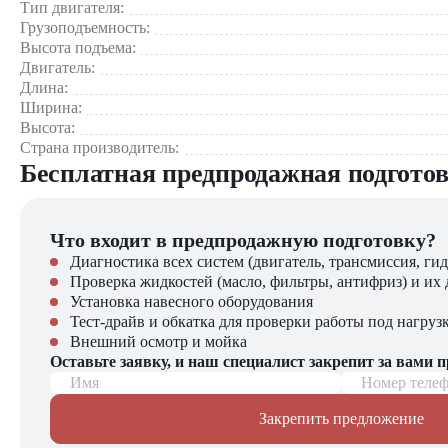
Тип двигателя:
Порты и терминалы
Грузоподъемность:
Высота подъема:
Почему стоит выбрать Balkancar ДВ1794.30.224S?
Двигатель:
Длина:
Дизельный вилочный погрузчик Balkancar ДВ1794.30.224S
Ширина:
Надежность и устойчивость к нагрузкам обеспечивают до
Высота:
Оптимальный баланс мощности и экономичности дизельно
Страна производитель:
Комфорт оператора и безопасность при работе
Бесплатная предпродажная подгото
Универсальность применения в различных сферах деятель
Компания "ЦТО" – официальный дилер техники Balkancar, п
Что входит в предпродажную подготовку?
погрузчиков, малой складской техники, навесного оборудова
Диагностика всех систем (двигатель, трансмиссия, гид
Проверка жидкостей (масло, фильтры, антифриз) и их 
Установка навесного оборудования
Тест-драйв и обкатка для проверки работы под нагруз
Внешний осмотр и мойка
Оставьте заявку, и наш специалист закрепит за вами 
Имя
Номер теле
Закрепить предложение