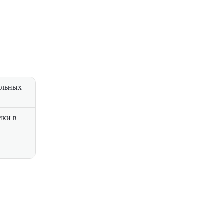
ельных
ики в