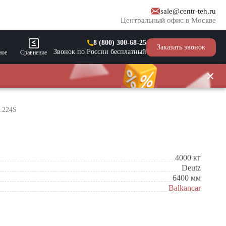
sale@centr-teh.ru
Центральный офис в Москве
8 (800) 300-68-25
Заказать звонок
Звонок по России бесплатный
ное
Сравнение
.224S
4000
кг
Deutz
6400
мм
Balkancar