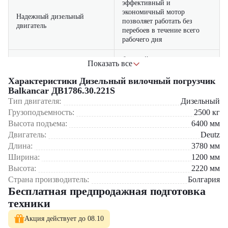
эффективный и
экономичный мотор
Надежный дизельный
позволяет работать без
двигатель
перебоев в течение всего
рабочего дня
быстрый доступ к основным
Показать все
узлам снижает затраты
Простота обслуживания
времени и средств на
Характеристики Дизельный вилочный погрузчик
техобслуживание
Balkancar ДВ1786.30.221S
Тип двигателя:
Дизельный
подходит как для наружных,
Грузоподъемность:
2500
кг
Универсальность
так и для крытых складских
Высота подъема:
6400
мм
применения
площадок, обеспечивая
Двигатель:
гибкость использования
Deutz
Длина:
3780
мм
Ширина:
1200
мм
Где применяется вилочный погрузчик Balkancar
ДВ1786.30.221S?
Высота:
2220
мм
Страна производитель:
Болгария
Промышленные предприятия — для перемещения материалов и
Бесплатная предпродажная подготовка
полуфабрикатов
техники
Складские комплексы и логистика — эффективная обработка
паллет и контейнеров
Акция действует до 08.10
Строительные площадки — транспортировка стройматериалов