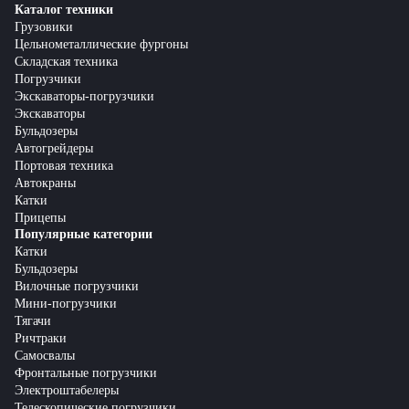
Каталог техники
Грузовики
Цельнометаллические фургоны
Складская техника
Погрузчики
Экскаваторы-погрузчики
Экскаваторы
Бульдозеры
Автогрейдеры
Портовая техника
Автокраны
Катки
Прицепы
Популярные категории
Катки
Бульдозеры
Вилочные погрузчики
Мини-погрузчики
Тягачи
Ричтраки
Самосвалы
Фронтальные погрузчики
Электроштабелеры
Телескопические погрузчики