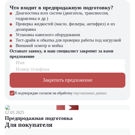
Производственные цеха — интеграция в технологические
Что входит в предпродажную подготовку?
процессы
Магазины крупной бытовой техники и дистрибуция — работа с
Диагностика всех систем (двигатель, трансмиссия,
тяжелыми грузами на рампах
гидравлика и др.)
Проверка жидкостей (масло, фильтры, антифриз) и их
Почему стоит выбрать Balkancar ДВ1786.30.221S?
дозаправка
Установка навесного оборудования
Дизельный вилочный погрузчик Balkancar ДВ1786.30.221S
Тест-драйв и обкатка для проверки работы под нагрузкой
оптимален для постоянной эксплуатации в интенсивных
Внешний осмотр и мойка
условиях
Оставьте заявку, и наш специалист закрепит за вами
Простота конструкции делает технику надежной и удобной в
предложение
ремонте
Имя
Выгодная цена по сравнению с аналогами при сохранении
Номер телефона
высокого качества
Низкие эксплуатационные расходы за счет экономичного
Закрепить предложение
двигателя и доступных запчастей
Я подтверждаю согласие на обработку
персональных данных
Компания "ЦТО" – официальный дилер техники Balkancar,
предлагающий новые модели складского оборудования с гарантией.
У нас вы найдете: широкий выбор спецтехники, вилочных
погрузчиков, малой складской техники, навесного оборудования,
12.03.2025
запчасти для долгосрочной эксплуатации, профессиональные
Предпродажная подготовка
консультации по выбору техники.
Для покупателя