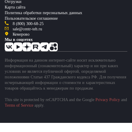
Отгрузки
Карта сайта
Политика обработки персональных данных
Пользовательское соглашение
8 (800) 300-68-25
sale@centr-teh.ru
Кемерово
Мы в соцсетях
Информация на данном интернет-сайте носит исключительно
информационный (ознакомительный) характер и ни при каких
условиях не является публичной офертой, определяемой
положениями Статьи 437 Гражданского кодекса РФ. Для получения
исчерпывающей информации о стоимости и характеристиках
товаров обращайтесь к менеджерам по продажам.
This site is protected by reCAPTCHA and the Google
Privacy Policy
and
Terms of Service
apply.