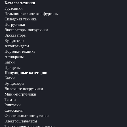
Каталог техники
Грузовики
Цельнометаллические фургоны
Складская техника
Погрузчики
Экскаваторы-погрузчики
Экскаваторы
Бульдозеры
Автогрейдеры
Портовая техника
Автокраны
Катки
Прицепы
Популярные категории
Катки
Бульдозеры
Вилочные погрузчики
Мини-погрузчики
Тягачи
Ричтраки
Самосвалы
Фронтальные погрузчики
Электроштабелеры
Телескопические погрузчики