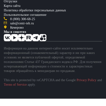
Отгрузки
Карта сайта
Политика обработки персональных данных
Пользовательское соглашение
8 (800) 300-68-25
sale@centr-teh.ru
Кемерово
Мы в соцсетях
Информация на данном интернет-сайте носит исключительно
информационный (ознакомительный) характер и ни при каких
условиях не является публичной офертой, определяемой
положениями Статьи 437 Гражданского кодекса РФ. Для получения
исчерпывающей информации о стоимости и характеристиках
товаров обращайтесь к менеджерам по продажам.
This site is protected by reCAPTCHA and the Google
Privacy Policy
and
Terms of Service
apply.