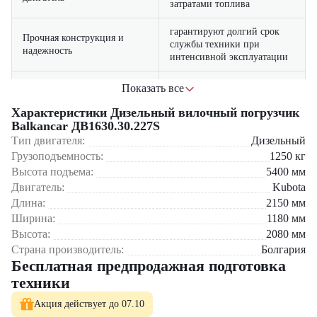
затратами топлива
гарантируют долгий срок
Прочная конструкция и
службы техники при
надежность
интенсивной эксплуатации
легкий доступ к ключевым
Показать все
узлам позволяет быстро
Удобство обслуживания
проводить ремонт и
Характеристики Дизельный вилочный погрузчик
профилактику
Balkancar ДВ1630.30.227S
Тип двигателя:
Дизельный
Грузоподъемность:
1250
кг
Где применяется вилочный погрузчик Balkancar
ДВ1630.30.227S?
Высота подъема:
5400
мм
Двигатель:
Kubota
Складские комплексы и логистические центры
Длина:
2150
мм
Промышленные предприятия и заводы
Ширина:
1180
мм
Строительные площадки и базы
Порты и терминалы грузоперевозок
Высота:
2080
мм
Торговые и распределительные центры
Страна производитель:
Болгария
Бесплатная предпродажная подготовка
Почему стоит выбрать Balkancar ДВ1630.30.227S?
техники
Дизельный вилочный погрузчик Balkancar ДВ1630.30.227S —
Акция действует до 07.10
сочетание высокой мощности и экономичности