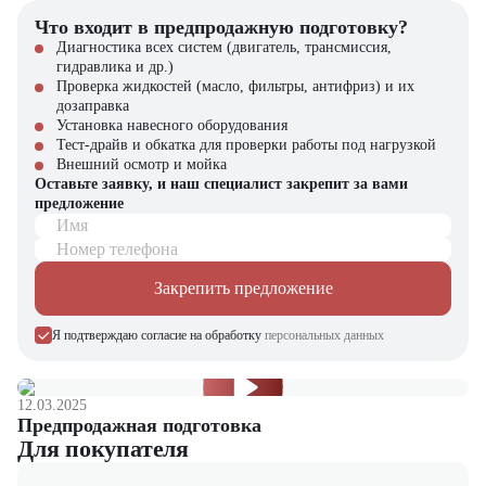
Надежность и устойчивость в работе с тяжелыми грузами
Что входит в предпродажную подготовку?
Комфорт оператора для повышения эффективности работы
Простота технического обслуживания и ремонта
Диагностика всех систем (двигатель, трансмиссия,
Универсальность использования в различных сферах
гидравлика и др.)
деятельности
Проверка жидкостей (масло, фильтры, антифриз) и их
дозаправка
Компания "ЦТО" – официальный дилер техники Balkancar,
Установка навесного оборудования
предлагающий новые модели складского оборудования с гарантией.
Тест-драйв и обкатка для проверки работы под нагрузкой
У нас вы найдете: широкий выбор спецтехники, вилочных
Внешний осмотр и мойка
погрузчиков, малой складской техники, навесного оборудования,
Оставьте заявку, и наш специалист закрепит за вами
запчасти для долгосрочной эксплуатации, профессиональные
предложение
консультации по выбору техники.
Имя
Номер телефона
Закрепить предложение
Я подтверждаю согласие на обработку
персональных данных
12.03.2025
Предпродажная подготовка
Для покупателя