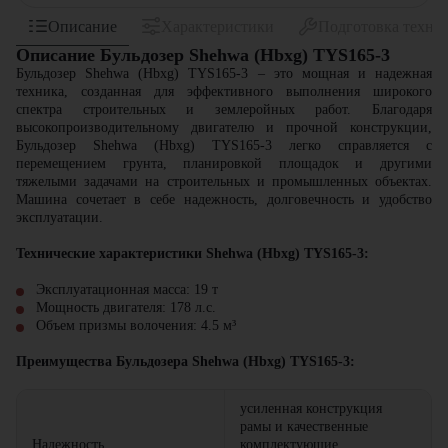
Описание
Характеристики
Подготовка техни
Описание Бульдозер Shehwa (Hbxg) TYS165-3
Бульдозер Shehwa (Hbxg) TYS165-3 – это мощная и надежная
техника, созданная для эффективного выполнения широкого
спектра строительных и землеройных работ. Благодаря
высокопроизводительному двигателю и прочной конструкции,
Бульдозер Shehwa (Hbxg) TYS165-3 легко справляется с
перемещением грунта, планировкой площадок и другими
тяжелыми задачами на строительных и промышленных объектах.
Машина сочетает в себе надежность, долговечность и удобство
эксплуатации.
Технические характеристики Shehwa (Hbxg) TYS165-3:
Эксплуатационная масса:
19
т
Мощность двигателя:
178
л.с.
Объем призмы волочения:
4.5
м³
Преимущества Бульдозера Shehwa (Hbxg) TYS165-3:
усиленная конструкция
рамы и качественные
Надежность
комплектующие