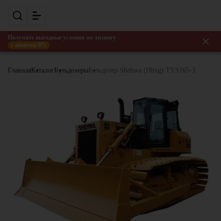
Получите выгодные условия по лизингу
с авансом 0%
Главная
Каталог
Бульдозеры
Бульдозер Shehwa (Hbxg) TYS165-3