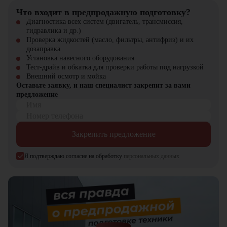
площадок, разработки карьеров, лесохозяйственных и
коммунальных работ, а также для любых задач, требующих мощной
Что входит в предпродажную подготовку?
и надежной техники.
Диагностика всех систем (двигатель, трансмиссия,
гидравлика и др.)
Почему стоит выбрать Shehwa (Hbxg) TYS165-3?
Проверка жидкостей (масло, фильтры, антифриз) и их
дозаправка
Бульдозер Shehwa (Hbxg) TYS165-3 сочетает высокую
Установка навесного оборудования
производительность, долговечность и маневренность. Эта техника
Тест-драйв и обкатка для проверки работы под нагрузкой
проста в обслуживании и гарантирует максимальную
Внешний осмотр и мойка
эффективность при выполнении любых земляных работ.
Оставьте заявку, и наш специалист закрепит за вами
предложение
Бульдозер Shehwa (Hbxg) TYS165-3 можно купить в компании
Имя
"ЦТО". Мы являемся официальным дилером и предлагаем новые
Номер телефона
модели техники. На нашем сайте представлен широкий выбор
спецтехники, вилочной и малой складской техники, навесного
Закрепить предложение
оборудования и запчастей.
Я подтверждаю согласие на обработку
персональных данных