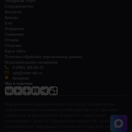
Тендерный отдел
Сотрудничество
Контакты
Бренды
Блог
Избранное
Сравнение
Отзывы
Отгрузки
Карта сайта
Политика обработки персональных данных
Пользовательское соглашение
8 (800) 300-68-25
sale@centr-teh.ru
Кемерово
Мы в соцсетях
Информация на данном интернет-сайте носит исключительно
информационный (ознакомительный) характер и ни при каких
условиях не является публичной офертой, определяемой
положениями Статьи 437 Гражданского кодекса РФ. Для получения
исчерпывающей информации о стоимости и характеристиках