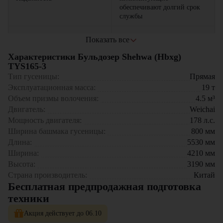
обеспечивают долгий срок
службы
широкие гусеницы
Показать все
гарантируют отличное
Проходимость
сцепление и устойчивость
Характеристики Бульдозер Shehwa (Hbxg)
на любых типах грунта
TYS165-3
Тип гусеницы:
Прямая
двигатель высокой
Эксплуатационная масса:
19
т
производительности
Мощность
Объем призмы волочения:
4.5
м³
справляется с самыми
Двигатель:
тяжелыми задачами
Weichai
Мощность двигателя:
178
л.с.
оптимальный расход
Ширина башмака гусеницы:
800
мм
Экономичность
топлива снижает
Длина:
5530
мм
эксплуатационные расходы
Ширина:
4210
мм
Высота:
3190
мм
просторная и эргономичная
Страна производитель:
Комфорт
кабина повышает
Китай
продуктивность оператора
Бесплатная предпродажная подготовка
техники
Бульдозер Shehwa (Hbxg) TYS165-3 идеально подходит для
Акция действует до 06.10
строительства и планировки дорог, выравнивания строительных