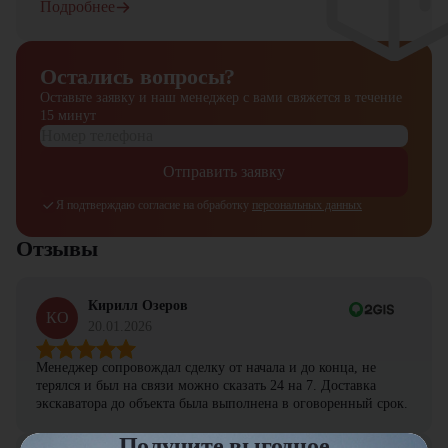
Подробнее
Остались вопросы?
Оставьте заявку и наш менеджер
с вами свяжется в течение
15 минут
Отправить заявку
Я подтверждаю согласие на обработку
персональных данных
Отзывы
Кирилл Озеров
КО
20.01.2026
Менеджер сопровождал сделку от начала и до конца, не
терялся и был на связи можно сказать 24 на 7. Доставка
экскаватора до объекта была выполнена в оговоренный срок.
Получите выгодное