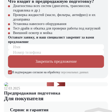
Что входит в предпродажную подготовку?
горнодобывающей отрасли и сельском хозяйстве. Он идеально
подходит для перемещения грунта, планировки рельефа,
Диагностика всех систем (двигатель, трансмиссия,
рекультивации земель и работы в тяжелых условиях.
гидравлика и др.)
Проверка жидкостей (масло, фильтры, антифриз) и их
Почему стоит выбрать Lovol FD220?
дозаправка
Установка навесного оборудования
Бульдозер Lovol FD220 – это сочетание высокой мощности,
Тест-драйв и обкатка для проверки работы под нагрузкой
надежности и выгодной стоимости эксплуатации. Он подойдет
Внешний осмотр и мойка
компаниям, которым необходим универсальный и
Оставьте заявку, и наш специалист закрепит за вами
производительный бульдозер для решения самых разнообразных
предложение
задач. Благодаря современной конструкции и качественным
Имя
компонентам техника обеспечивает эффективность и
Номер телефона
долговечность.
Закрепить предложение
Бульдозер Lovol FD220 можно купить в компании "ЦТО". Мы
являемся официальным дилером и предлагаем новые модели
Я подтверждаю согласие на обработку
персональных данных
техники. На нашем сайте представлен широкий выбор
спецтехники, вилочной и малой складской техники, навесного
оборудования и запчастей.
12.03.2025
Предпродажная подготовка
Для покупателя
Сервис и гарантия