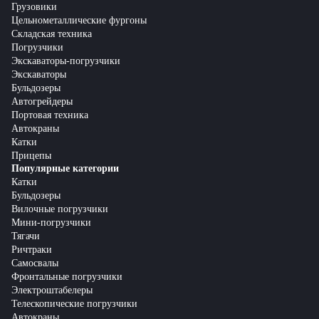
Грузовики
Цельнометаллические фургоны
Складская техника
Погрузчики
Экскаваторы-погрузчики
Экскаваторы
Бульдозеры
Автогрейдеры
Портовая техника
Автокраны
Катки
Прицепы
Популярные категории
Катки
Бульдозеры
Вилочные погрузчики
Мини-погрузчики
Тягачи
Ричтраки
Самосвалы
Фронтальные погрузчики
Электроштабелеры
Телескопические погрузчики
Автокраны