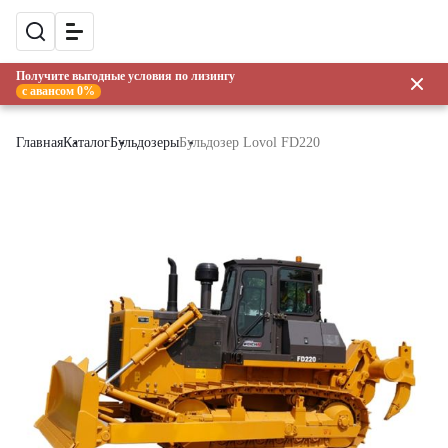
Получите выгодные условия по лизингу
с авансом 0%
Главная
Каталог
Бульдозеры
Бульдозер Lovol FD220