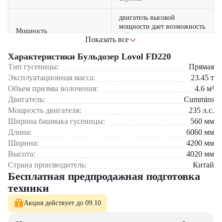
двигатель высокой
мощности дает возможность
Мощность
работать в сложных
Показать все
условиях
Характеристики Бульдозер Lovol FD220
оптимизированная
Тип гусеницы:
Прямая
производительность
Эксплуатационная масса:
Эффективность
23.45
т
ускоряет выполнение
Объем призмы волочения:
4.6
м³
земляных работ
Двигатель:
Cummins
Мощность двигателя:
благодаря высокой массе
235
л.с.
техника сохраняет
Ширина башмака гусеницы:
560
мм
Устойчивость
стабильность даже при
Длина:
6060
мм
больших нагрузках
Ширина:
4200
мм
Высота:
4020
мм
кабина с улучшенной
Страна производитель:
Китай
эргономикой обеспечивает
Комфорт
Бесплатная предпродажная подготовка
удобство и безопасность
оператора
техники
Акция действует до 09.10
Бульдозер Lovol FD220 применяется в дорожном строительстве,
подготовке площадок для промышленных и жилых объектов,