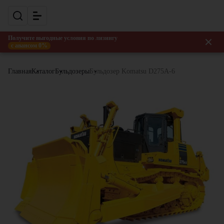
Получите выгодные условия по лизингу
с авансом 0%
Главная
Каталог
Бульдозеры
Бульдозер Komatsu D275A-6