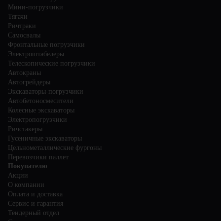
Мини-погрузчики
Тягачи
Ричтраки
Самосвалы
Фронтальные погрузчики
Электроштабелеры
Телескопические погрузчики
Автокраны
Автогрейдеры
Экскаваторы-погрузчики
Автобетоносмесители
Колесные экскаваторы
Электропогрузчики
Ричстакеры
Гусеничные экскаваторы
Цельнометаллические фургоны
Перевозчики паллет
Покупателю
Акции
О компании
Оплата и доставка
Сервис и гарантия
Тендерный отдел