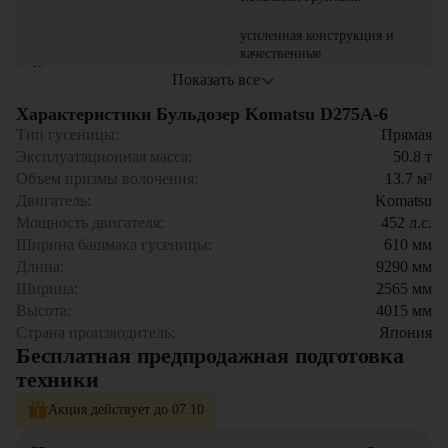
усиленная конструкция и
качественные
Надежность
комплектующие
Показать все
гарантируют долгий срок
службы техники
Характеристики Бульдозер Komatsu D275A-6
Тип гусеницы:
Прямая
большой объем призмы
Эксплуатационная масса:
50.8
т
волочения и высокая
Объем призмы волочения:
13.7
м³
Производительность
эксплуатационная масса
Двигатель:
Komatsu
ускоряют выполнение
земляных работ
Мощность двигателя:
452
л.с.
Ширина башмака гусеницы:
610
мм
оптимизированный расход
Длина:
9290
мм
Экономичность
топлива снижает
Ширина:
2565
мм
эксплуатационные затраты
Высота:
4015
мм
Страна производитель:
Япония
современная кабина с
Бесплатная предпродажная подготовка
эргономичным управлением
Комфорт
и системами безопасности
техники
повышает удобство работы
оператора
Акция действует до 07.10