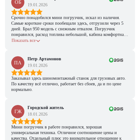
ОБ
предложение на спецтехнику
19.01.2026
из наличия!
Срочно понадобился мини погрузчик, искал из наличия.
Ответьте на несколько вопросов — мы предоставим
Самые короткие сроки пообещали здесь, отгрузили через 5
персональную подборку моделей и лучшие условия
дней. Брал 950 модель с снежным отвалом. Погрузчик
покупки
понравился, расход топлива небольшой, кабина комфортная,
с задачами справляется.
Показать все
Получить предложение
Петр Артамонов
ПА
19.01.2026
Заказывал здесь шиномонтажный станок для грузовых авто.
По качеству всё отлично, работает без сбоев, да и по цене
нормально.
Городской житель
ГЖ
18.01.2026
Мини погрузчик в работе понравился, хорошая
универсальная техника. Отличное соотношение цены и
качества. Отдельный плюс это внимательное отношение к