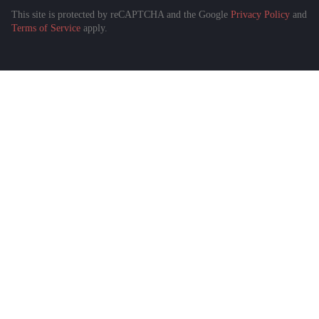
This site is protected by reCAPTCHA and the Google
Privacy Policy
and
Подобрать спецтехнику
Terms of Service
apply.
за 1 минуту