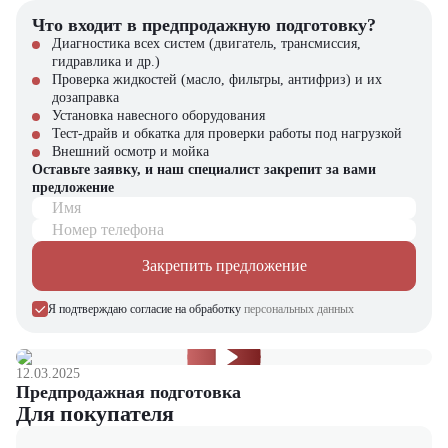
Транспортные и логистические компании
Что входит в предпродажную подготовку?
Почему стоит выбрать Toyota 32-8FGF25?
Диагностика всех систем (двигатель, трансмиссия,
гидравлика и др.)
Оптимальная грузоподъемность для большинства задач
Проверка жидкостей (масло, фильтры, антифриз) и их
Надежность и бренд Toyota, проверенный годами
дозаправка
Экономичное потребление топлива и низкий уровень шума
Установка навесного оборудования
Удобство управления даже в стесненных условиях
Тест-драйв и обкатка для проверки работы под нагрузкой
Гарантированная ликвидность на вторичном рынке
Внешний осмотр и мойка
Оставьте заявку, и наш специалист закрепит за вами
Купить бензиновый вилочный погрузчик Toyota 32-8FGF25 в
предложение
компании "ЦТО"
Имя
Номер телефона
Компания "ЦТО" – официальный дилер техники Toyota,
предлагающий новые модели складского оборудования с гарантией.
Закрепить предложение
У нас вы найдете: широкий выбор спецтехники, вилочных
погрузчиков, малой складской техники, навесного оборудования,
Я подтверждаю согласие на обработку
персональных данных
запчасти для долгосрочной эксплуатации, профессиональные
консультации по выбору техники.
Мы осуществляем быструю доставку по всей России и
12.03.2025
обеспечиваем сервисное обслуживание и ремонт.
Предпродажная подготовка
Для покупателя
📞 Звоните прямо сейчас для уточнения деталей и оформления
заказа!