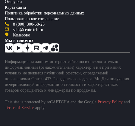
Отгрузки
Карта сайта
Политика обработки персональных данных
Пользовательское соглашение
8 (800) 300-68-25
sale@centr-teh.ru
Кемерово
Мы в соцсетях
Информация на данном интернет-сайте носит исключительно
информационный (ознакомительный) характер и ни при каких
условиях не является публичной офертой, определяемой
положениями Статьи 437 Гражданского кодекса РФ. Для получения
исчерпывающей информации о стоимости и характеристиках
товаров обращайтесь к менеджерам по продажам.
This site is protected by reCAPTCHA and the Google
Privacy Policy
and
Terms of Service
apply.