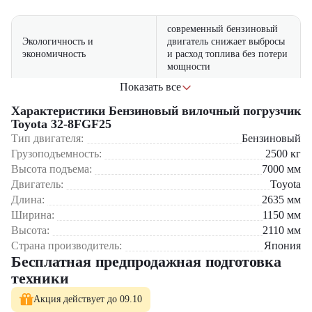
современный бензиновый
Экологичность и
двигатель снижает выбросы
экономичность
и расход топлива без потери
мощности
Показать все
бензиновый двигатель
обеспечивает быстрое
Характеристики Бензиновый вилочный погрузчик
Эффективность в работе
ускорение и уверенную
Toyota 32-8FGF25
работу при полной нагрузке
Тип двигателя:
Бензиновый
Грузоподъемность:
2500
кг
удобное рулевое управление
Высота подъема:
7000
мм
и эргономичная кабина
Простота управления
Двигатель:
делают управление
Toyota
комфортным и безопасным
Длина:
2635
мм
Ширина:
1150
мм
Где применяется вилочный погрузчик Toyota 32-
Высота:
2110
мм
8FGF25?
Страна производитель:
Япония
Бесплатная предпродажная подготовка
Складские комплексы и распределительные центры
техники
Производственные предприятия и сборочные цеха
Оптово-розничные базы и логистические платформы
Акция действует до 09.10
Строительные объекты и площадки