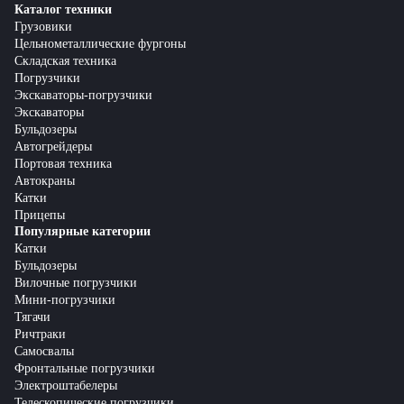
Каталог техники
Грузовики
Цельнометаллические фургоны
Складская техника
Погрузчики
Экскаваторы-погрузчики
Экскаваторы
Бульдозеры
Автогрейдеры
Портовая техника
Автокраны
Катки
Прицепы
Популярные категории
Катки
Бульдозеры
Вилочные погрузчики
Мини-погрузчики
Тягачи
Ричтраки
Самосвалы
Фронтальные погрузчики
Электроштабелеры
Телескопические погрузчики